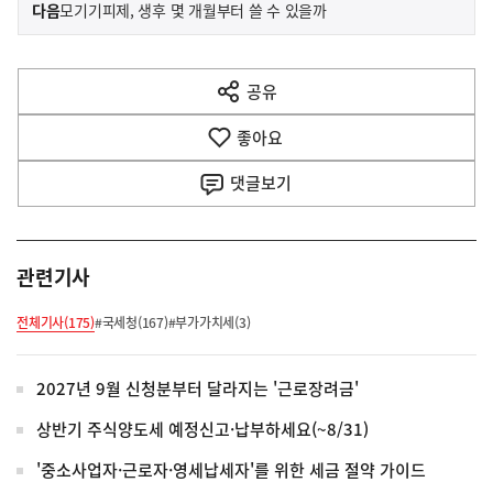
이
기
다음
모기기피제, 생후 몇 개월부터 쓸 수 있을까
사
전
다
공유
열
음
기
좋아요
기
사
댓글
보기
관련기사
전체기사(175)
#국세청(167)
#부가가치세(3)
2027년 9월 신청분부터 달라지는 '근로장려금'
상반기 주식양도세 예정신고·납부하세요(~8/31)
'중소사업자·근로자·영세납세자'를 위한 세금 절약 가이드