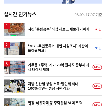
맞
춤
뉴
실시간 인기뉴스
08.09. 17:07 기준
스
1
치킨 '용량꼼수' 직접 재보고 제보하기까지
단
계
상
승
'2026 주민등록 비대면 사실조사' 기간이
1
돌아왔어요!
단
계
하
락
거주용 1주택, 시가 20억 원까지 종부세 과
NEW
세 대상서 제외
지방 신산업 창업 소득·법인세 최대
NEW
100% 감면…성장 지원 강화
철강·석유화학 등 주력산업 AI 제조 혁
NEW