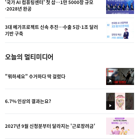
오
'국가 AI 컴퓨팅센터' 첫 삽…1만 5000장 규모
·2028년 완공
늘
의
3대 메가프로젝트 신속 추진…수출 5강·1조 달러
사
기반 구축
진
오늘의 멀티미디어
"뭐하세요" 수거하다 딱 걸렸다
영
상
6.7% 인상의 결과는요?
영
상
2027년 9월 신청분부터 달라지는 '근로장려금'