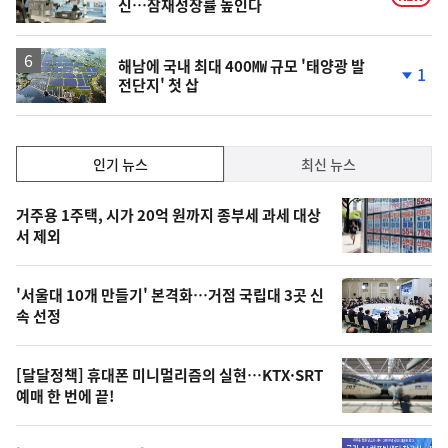
신…잠재성장률 높인다
해남에 국내 최대 400㎿ 규모 '태양광 발
1
전단지' 첫 삽
단
계
하
락
인
인기 뉴스
최신 뉴스
기,
인
기
최
거주용 1주택, 시가 20억 원까지 종부세 과세 대상
뉴
서 제외
신,
스
오
'서울대 10개 만들기' 본격화…거점 국립대 3곳 신
늘
속 선정
의
영
[달달정책] 휴대폰 미니멀리즘의 실현…KTX·SRT
상
예매 한 번에 끝!
,