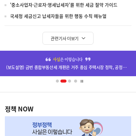
'중소사업자·근로자·영세납세자'를 위한 세금 절약 가이드
국세청 세금신고 납세자들을 위한 행동 수칙 매뉴얼
관련기사 더보기
히
단
(보도설명) 금번 종합부동산세 개편은 거주 중심 주택시장 정착, 공정과세 및 과세형평 제고를 위한 것입니다.
배
너
영
정
역
책
정책 NOW
NOW,
MY