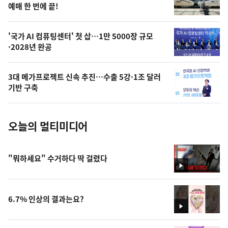
상
예매 한 번에 끝!
,
오
'국가 AI 컴퓨팅센터' 첫 삽…1만 5000장 규모
·2028년 완공
늘
의
3대 메가프로젝트 신속 추진…수출 5강·1조 달러
사
기반 구축
진
오늘의 멀티미디어
"뭐하세요" 수거하다 딱 걸렸다
영
상
6.7% 인상의 결과는요?
영
상