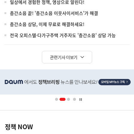
일상에서 경험한 정책, 영상으로 알린다!
층간소음 끝! '층간소음 이웃사이서비스'가 해결
층간소음 상담, 이제 무료로 해결하세요!
전국 오피스텔·다가구주택 거주자도 '층간소음' 상담 가능
관련기사 더보기
히
단
배
너
영
정
역
책
정책 NOW