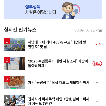
NOW,
MY
맞
춤
뉴
실시간 인기뉴스
08.09. 06:22 기준
스
해남에 국내 최대 400㎿ 규모 '태양광 발
4
전단지' 첫 삽
단
계
상
승
'2026 주민등록 비대면 사실조사' 기간이
NEW
돌아왔어요!
순
치킨 '용량꼼수' 직접 재보고 제보하기까지
위
동
일
전세사기 피해주택 매입 1만호 넘어…피해
순
자 지원도 7만 건
위