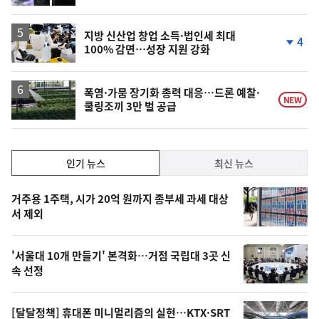
동
일
지방 신산업 창업 소득·법인세 최대
4
100% 감면…성장 지원 강화
단
계
하
락
폭염·가뭄 장기화 총력 대응…드론 예찰·
NEW
쿨링조끼 3만 벌 공급
인
인기 뉴스
최신 뉴스
기,
인
기
최
거주용 1주택, 시가 20억 원까지 종부세 과세 대상
뉴
서 제외
신,
스
오
'서울대 10개 만들기' 본격화…거점 국립대 3곳 신
늘
속 선정
의
영
[달달정책] 휴대폰 미니멀리즘의 실현…KTX·SRT