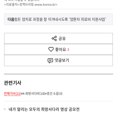
<자료출처=정책브리핑
www.korea.kr
>
이
기
다음
힘든 암치료 과정을 잘 이겨내시도록 ‘암환자 의료비 지원사업’
사
전
다
공유
열
음
기
좋아요
기
2
사
댓글
보기
관련기사
전체기사(21)
#K-희망사다리(18)
#층간 소음(3)
내가 알리는 모두의 희망사다리 영상 공모전