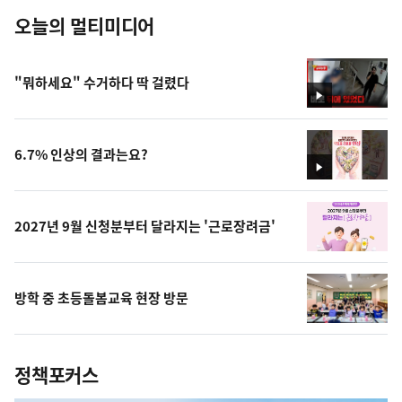
오늘의 멀티미디어
"뭐하세요" 수거하다 딱 걸렸다
영
상
6.7% 인상의 결과는요?
영
상
2027년 9월 신청분부터 달라지는 '근로장려금'
방학 중 초등돌봄교육 현장 방문
정책포커스