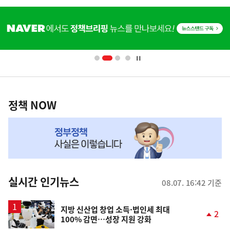
히
단
배
너
영
정
역
책
정책 NOW
NOW,
MY
맞
춤
뉴
실시간 인기뉴스
08.07. 16:42 기준
스
지방 신산업 창업 소득·법인세 최대
2
100% 감면…성장 지원 강화
단