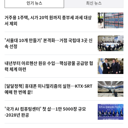
인
인기 뉴스
최신 뉴스
기,
인
기
최
거주용 1주택, 시가 20억 원까지 종부세 과세 대상
뉴
서 제외
신,
스
오
'서울대 10개 만들기' 본격화…거점 국립대 3곳 신
늘
속 선정
의
영
내년부터 아르헨산 원유 수입…핵심광물 공급망 협
상
력 체계 마련
,
오
[달달정책] 휴대폰 미니멀리즘의 실현…KTX·SRT
예매 한 번에 끝!
늘
의
'국가 AI 컴퓨팅센터' 첫 삽…1만 5000장 규모
사
·2028년 완공
진