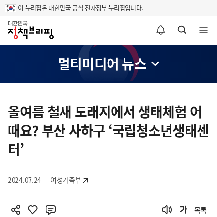
이 누리집은 대한민국 공식 전자정부 누리집입니다.
홈
알림설정 바로가기
검색 바로가기
메뉴 열기
멀티미디어 뉴스
콘
텐
올여름 철새 도래지에서 생태체험 어
츠
때요? 부산 사하구 ‘국립청소년생태센
영
역
터’
2024.07.24
여성가족부
목록