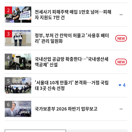
계
상
승
전세사기 피해주택 매입 1만호 넘어…피해
순
자 지원도 7만 건
위
동
일
정부, 부처 간 칸막이 허물고 '사용후 배터
NEW
리' 관리 일원화
국내산업 공급망 확충한다…'국내생산세
NEW
액공제' 신설
'서울대 10개 만들기' 본격화…거점 국립
4
대 3곳 신속 선정
단
계
하
락
영
순
국가보훈부 2026 하반기 업무보고
상
위
동
일