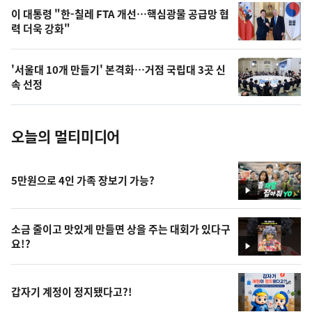
오
이 대통령 "한-칠레 FTA 개선…핵심광물 공급망 협
력 더욱 강화"
늘
의
'서울대 10개 만들기' 본격화…거점 국립대 3곳 신
사
속 선정
진
오늘의 멀티미디어
5만원으로 4인 가족 장보기 가능?
영
상
소금 줄이고 맛있게 만들면 상을 주는 대회가 있다구
요!?
영
상
갑자기 계정이 정지됐다고?!