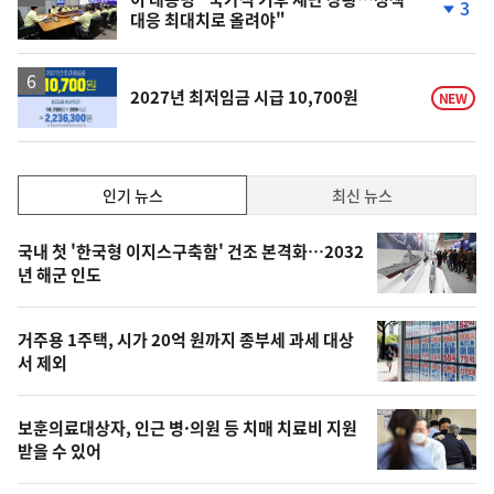
3
대응 최대치로 올려야"
단
계
하
락
2027년 최저임금 시급 10,700원
NEW
인
인기 뉴스
최신 뉴스
기,
인
기
최
국내 첫 '한국형 이지스구축함' 건조 본격화…2032
뉴
년 해군 인도
신,
스
오
거주용 1주택, 시가 20억 원까지 종부세 과세 대상
늘
서 제외
의
영
보훈의료대상자, 인근 병·의원 등 치매 치료비 지원
상
받을 수 있어
,