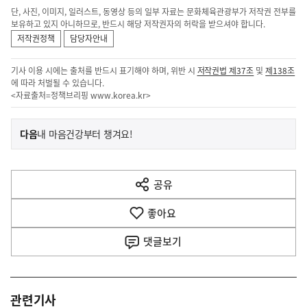
단, 사진, 이미지, 일러스트, 동영상 등의 일부 자료는 문화체육관광부가 저작권 전부를
보유하고 있지 아니하므로, 반드시 해당 저작권자의 허락을 받으셔야 합니다.
저작권정책
담당자안내
기사 이용 시에는 출처를 반드시 표기해야 하며, 위반 시
저작권법 제37조
및
제138조
에 따라 처벌될 수 있습니다.
<자료출처=정책브리핑
www.korea.kr
>
이
기
다음
내 마음건강부터 챙겨요!
사
전
다
공유
열
음
기
좋아요
기
사
댓글
보기
관련기사