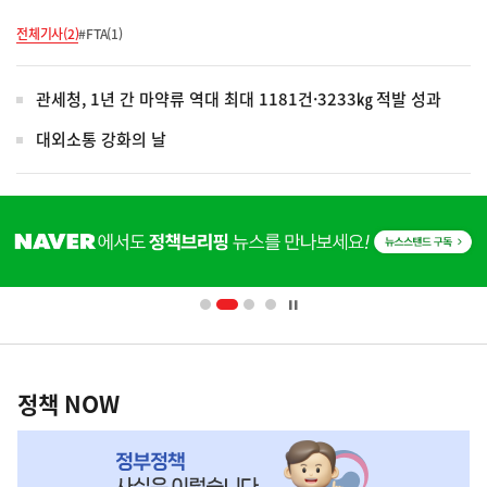
전체기사(2)
#FTA(1)
관세청, 1년 간 마약류 역대 최대 1181건·3233㎏ 적발 성과
대외소통 강화의 날
히
단
배
너
영
정
역
책
정책 NOW
NOW,
MY