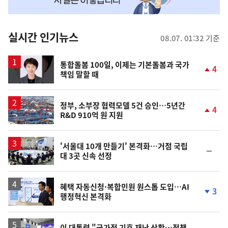
맞
춤
뉴
실시간 인기뉴스
08.07. 01:32 기준
스
통합돌봄 100일, 이제는 기본돌봄과 국가
4
책임 말할 때
단
계
상
승
정부, 소부장 협력모델 5건 승인…5년간
4
R&D 910억 원 지원
단
계
상
승
'서울대 10개 만들기' 본격화…거점 국립
순
대 3곳 신속 선정
위
동
일
혜택 자동신청·복합민원 원스톱 도입…AI
3
행정혁신 본격화
단
계
하
락
이 대통령 "국가적 기후 재난 상황…정책