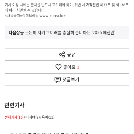
기사 이용 시에는 출처를 반드시 표기해야 하며, 위반 시
저작권법 제37조
및
제138조
에 따라 처벌될 수 있습니다.
<자료출처=정책브리핑
www.korea.kr
>
이
기
다음
삶을 든든히 지키고 미래를 충실히 준비하는 ‘2025 예산안’
사
전
다
공유
열
음
기
좋아요
기
1
사
댓글
보기
관련기사
전체기사(15)
#다자녀(3)
#육아(11)