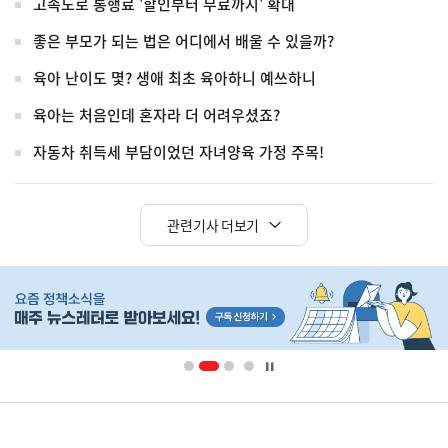
고속도로 통행료 '할인부터 무료까지' 확대
좋은 부모가 되는 법은 어디에서 배울 수 있을까?
육아 난이도 몇? 생애 최초 육아하니 예쓰하니
육아는 처음인데 혼자라 더 어려우셨죠?
자동차 취득세 부담이었던 자녀양육 가정 주목!
관련기사 더보기
히
단
배
너
영
정
역