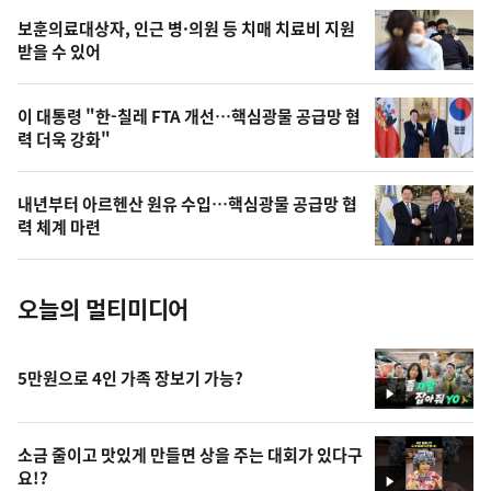
영
보훈의료대상자, 인근 병·의원 등 치매 치료비 지원
상
받을 수 있어
,
오
이 대통령 "한-칠레 FTA 개선…핵심광물 공급망 협
력 더욱 강화"
늘
의
내년부터 아르헨산 원유 수입…핵심광물 공급망 협
사
력 체계 마련
진
오늘의 멀티미디어
5만원으로 4인 가족 장보기 가능?
영
상
소금 줄이고 맛있게 만들면 상을 주는 대회가 있다구
요!?