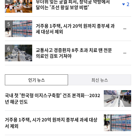
무더위 잊는 궁궐 피서, 창덕궁 약방에서
2
달이는 '조선 왕실 보양 비법'
단
계
하
락
거주용 1주택, 시가 20억 원까지 종부세 과
순
세 대상서 제외
위
동
일
교통사고 경증환자 8주 초과 치료 땐 전문
순
의료인 검토 거쳐야
위
동
일
인
인기 뉴스
최신 뉴스
기,
인
기
최
국내 첫 '한국형 이지스구축함' 건조 본격화…2032
뉴
년 해군 인도
신,
스
오
거주용 1주택, 시가 20억 원까지 종부세 과세 대상
늘
서 제외
의