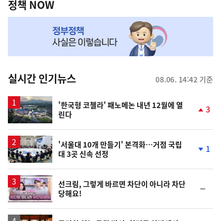
책
정책 NOW
NOW,
MY
맞
춤
뉴
실시간 인기뉴스
08.06. 14:42 기준
스
'한국형 코첼라' 패노메논 내년 12월에 열
3
린다
단
계
상
승
'서울대 10개 만들기' 본격화…거점 국립
1
대 3곳 신속 선정
단
계
하
락
영
선크림, 그렇게 바르면 차단이 아니라 차단
순
당해요!
상
위
동
일