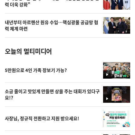
력 더욱 강화"
늘
의
내년부터 아르헨산 원유 수입…핵심광물 공급망 협
사
력 체계 마련
진
오늘의 멀티미디어
5만원으로 4인 가족 장보기 가능?
영
상
소금 줄이고 맛있게 만들면 상을 주는 대회가 있다구
요!?
영
상
사장님, 정규직 전환하고 지원 받으세요!