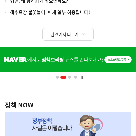
형벌, 왜 합리화가 필요할까요?
해수욕장 불꽃놀이, 이제 일부 허용됩니다!
관련기사 더보기
히
단
배
너
영
정
역
책
정책 NOW
NOW,
MY
맞