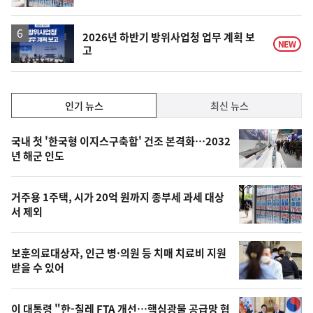
2026년 하반기 방위사업청 업무 계획 보
NEW
고
인
인기 뉴스
최신 뉴스
기,
인
기
최
국내 첫 '한국형 이지스구축함' 건조 본격화…2032
뉴
년 해군 인도
신,
스
오
거주용 1주택, 시가 20억 원까지 종부세 과세 대상
늘
서 제외
의
영
보훈의료대상자, 인근 병·의원 등 치매 치료비 지원
상
받을 수 있어
,
오
이 대통령 "한-칠레 FTA 개선…핵심광물 공급망 협