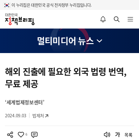
이 누리집은 대한민국 공식 전자정부 누리집입니다.
홈
알림설정 바로가기
검색 바로가기
메뉴 열기
멀티미디어 뉴스
콘
텐
해외 진출에 필요한 외국 법령 번역,
츠
무료 제공
영
역
‘세계법제정보센터’
2024.09.03
법제처
6
목록