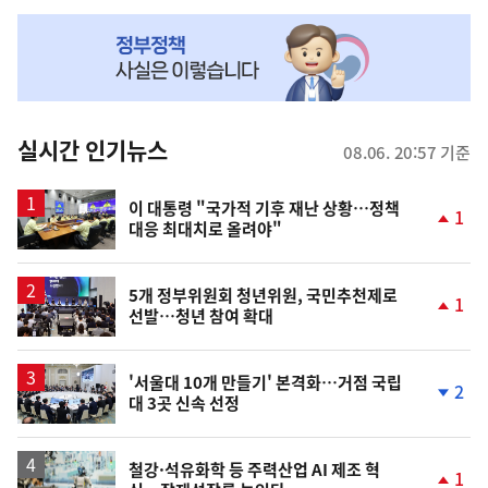
NOW,
MY
맞
춤
뉴
실시간 인기뉴스
08.06. 20:57 기준
스
이 대통령 "국가적 기후 재난 상황…정책
1
대응 최대치로 올려야"
단
계
상
승
5개 정부위원회 청년위원, 국민추천제로
1
선발…청년 참여 확대
단
계
상
승
'서울대 10개 만들기' 본격화…거점 국립
2
대 3곳 신속 선정
단
계
하
락
철강·석유화학 등 주력산업 AI 제조 혁
1