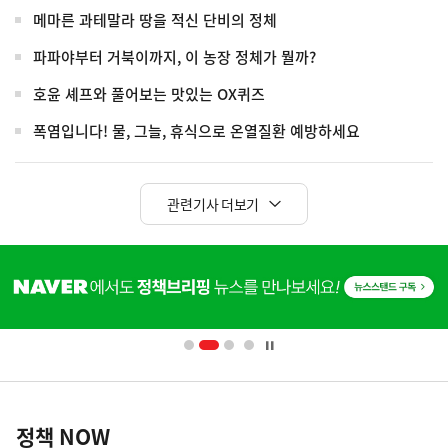
메마른 과테말라 땅을 적신 단비의 정체
파파야부터 거북이까지, 이 농장 정체가 뭘까?
호윤 셰프와 풀어보는 맛있는 OX퀴즈
폭염입니다! 물, 그늘, 휴식으로 온열질환 예방하세요
관련기사 더보기
히
단
배
너
영
정
역
책
정책 NOW