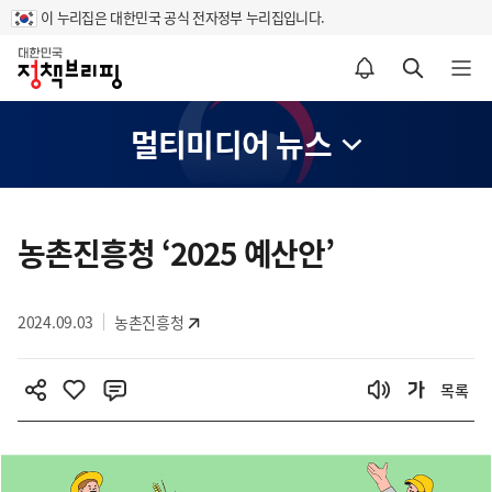
이 누리집은 대한민국 공식 전자정부 누리집입니다.
홈
알림설정 바로가기
검색 바로가기
메뉴 열기
멀티미디어 뉴스
콘
텐
농촌진흥청 ‘2025 예산안’
츠
영
2024.09.03
농촌진흥청
역
목록