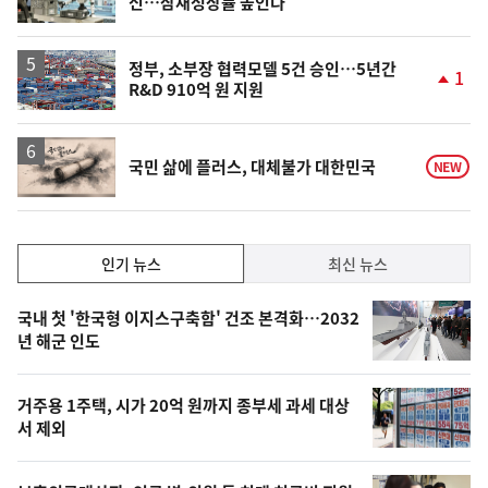
신…잠재성장률 높인다
단
계
상
승
정부, 소부장 협력모델 5건 승인…5년간
1
R&D 910억 원 지원
단
계
상
승
영
국민 삶에 플러스, 대체불가 대한민국
NEW
상
인
인기 뉴스
최신 뉴스
기,
인
기
최
국내 첫 '한국형 이지스구축함' 건조 본격화…2032
뉴
년 해군 인도
신,
스
오
거주용 1주택, 시가 20억 원까지 종부세 과세 대상
늘
서 제외
의
영