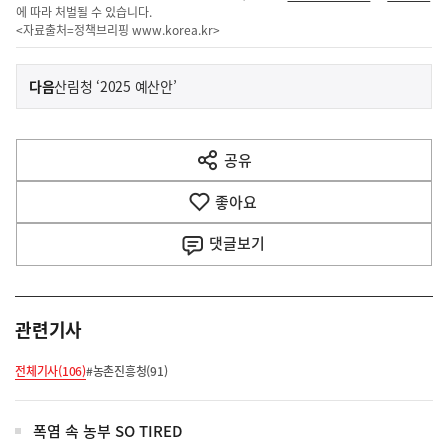
에 따라 처벌될 수 있습니다.
<자료출처=정책브리핑
www.korea.kr
>
이
기
다음
산림청 ‘2025 예산안’
사
전
다
공유
열
음
기
좋아요
기
사
댓글
보기
관련기사
전체기사(106)
#농촌진흥청(91)
폭염 속 농부 SO TIRED