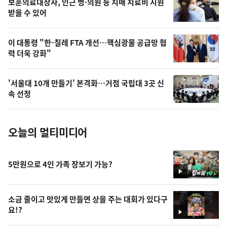
보훈의료대상자, 인근 병·의원 등 치매 치료비 지원
상
받을 수 있어
,
오
이 대통령 "한-칠레 FTA 개선…핵심광물 공급망 협
력 더욱 강화"
늘
의
'서울대 10개 만들기' 본격화…거점 국립대 3곳 신
사
속 선정
진
오늘의 멀티미디어
5만원으로 4인 가족 장보기 가능?
영
상
소금 줄이고 맛있게 만들면 상을 주는 대회가 있다구
요!?
영
상