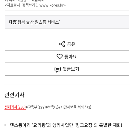
<자료출처=정책브리핑
www.korea.kr
>
이
기
다음
‘행복 출산 원스톱 서비스’
사
전
다
공유
열
음
기
좋아요
기
사
댓글
보기
관련기사
전체기사(236)
#교육부(199)
#보육(5)
#시간제보육 서비스(3)
댄스동아리 '요리왕'과 앵커사업단 '윙크요정'의 특별한 재회!