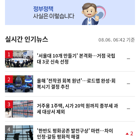
NOW,
MY
맞
춤
뉴
실시간 인기뉴스
08.06. 06:42 기준
스
'서울대 10개 만들기' 본격화…거점 국립
순
대 3곳 신속 선정
위
동
일
올해 '전작권 회복 원년'…로드맵 완성·회
순
복시기 결정 추진
위
동
일
거주용 1주택, 시가 20억 원까지 종부세 과
순
세 대상서 제외
위
동
일
'한반도 평화공존 발전구상' 마련…차이
2
인정·갈등 평화적 해결
단