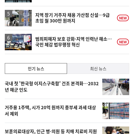
계
상
승
지역 장기 거주자 채용 가산점 신설…9급
NEW
초임 월 300만 원까지
범죄피해자 보호 강화·지역 인력난 해소…
NEW
국민 체감 법무행정 혁신
인
인기 뉴스
최신 뉴스
기,
인
기
최
국내 첫 '한국형 이지스구축함' 건조 본격화…2032
뉴
년 해군 인도
신,
스
오
거주용 1주택, 시가 20억 원까지 종부세 과세 대상
늘
서 제외
의
영
보훈의료대상자, 인근 병·의원 등 치매 치료비 지원