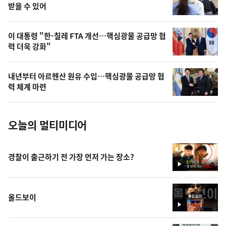
상
받을 수 있어
,
오
이 대통령 "한-칠레 FTA 개선…핵심광물 공급망 협
력 더욱 강화"
늘
의
내년부터 아르헨산 원유 수입…핵심광물 공급망 협
사
력 체계 마련
진
오늘의 멀티미디어
경찰이 출근하기 전 가장 먼저 가는 장소?
영
상
올드보이
영
상