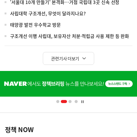
'서울대 10개 만들기' 본격화…거점 국립대 3곳 신속 선정
사립대학 구조개선, 무엇이 달라지나요?
태양광 발전 우수학교 방문
구조개선 이행 사립대, 보유자산 처분·적립금 사용 제한 등 완화
관련기사 더보기
히
단
배
너
영
정
역
책
정책 NOW