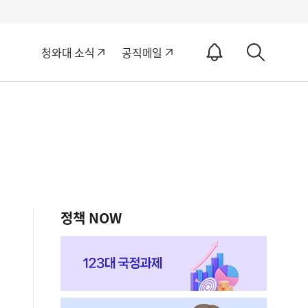
알
청와대 소식
공직메일
림
상
ON
세
검
색
정책 NOW