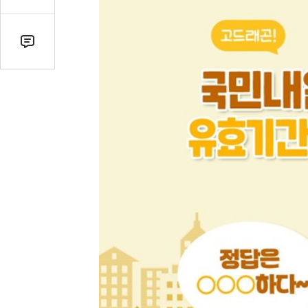
감
수
댓
글
수
(클
릭
시
댓
글
로
이
동)