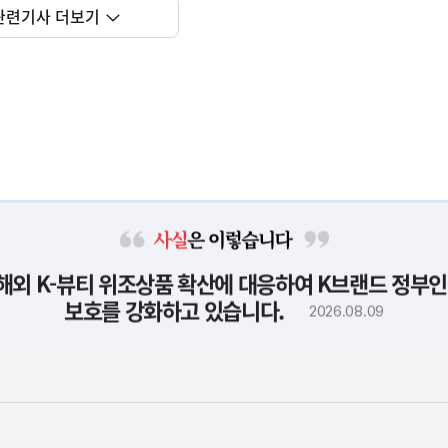
관련기사 더보기
사
해외 K-뷰티 위조상품 확산에 대응하여 K브랜드 정부인
실
은
보호를 강화하고 있습니다.
2026.08.09
이
렇
습
니
다