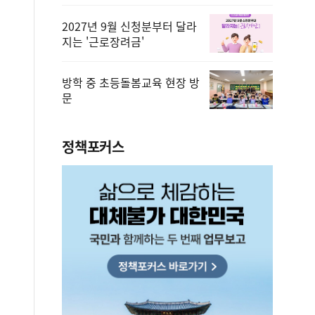
2027년 9월 신청분부터 달라
지는 '근로장려금'
방학 중 초등돌봄교육 현장 방
문
정책포커스