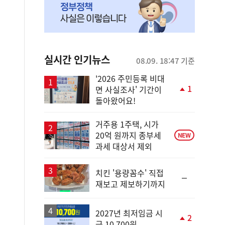
실시간 인기뉴스
08.09. 18:47 기준
'2026 주민등록 비대
1
면 사실조사' 기간이
단
돌아왔어요!
계
상
승
거주용 1주택, 시가
20억 원까지 종부세
NEW
과세 대상서 제외
치킨 '용량꼼수' 직접
순
재보고 제보하기까지
위
동
일
2027년 최저임금 시
2
급 10,700원