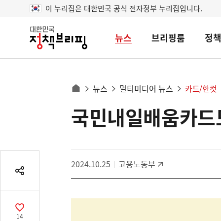
이 누리집은 대한민국 공식 전자정부 누리집입니다.
뉴스
브리핑룸
정
대
한
민
국
정
사
뉴스
멀티미디어 뉴스
카드/한컷
책
홈
브
이
으
국민내일배움카드도
콘
리
트
로
핑
텐
이
츠
동
영
경
2024.10.25
고용노동부
역
로
공
유
열
기
공
14