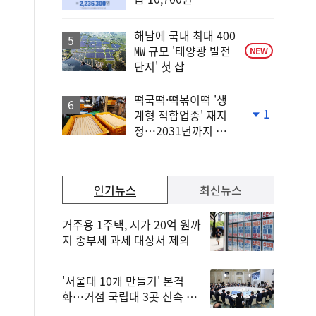
단
계
상
해남에 국내 최대 400
승
㎿ 규모 '태양광 발전
NEW
단지' 첫 삽
떡국떡·떡볶이떡 '생
1
계형 적합업종' 재지
단
정…2031년까지 보
계
호
하
락
인기뉴스
최신뉴스
거주용 1주택, 시가 20억 원까
지 종부세 과세 대상서 제외
'서울대 10개 만들기' 본격
화…거점 국립대 3곳 신속 선
정