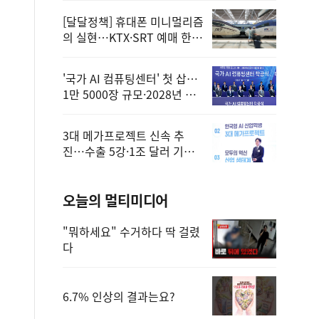
[달달정책] 휴대폰 미니멀리즘
의 실현…KTX·SRT 예매 한
번에 끝!
'국가 AI 컴퓨팅센터' 첫 삽…
1만 5000장 규모·2028년 완
공
3대 메가프로젝트 신속 추
진…수출 5강·1조 달러 기반
구축
오늘의 멀티미디어
"뭐하세요" 수거하다 딱 걸렸
다
6.7% 인상의 결과는요?