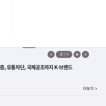
정지
이
다
2
/
4
전
음
증, 유통차단, 국제공조까지 K-브랜드
보
보
기
기
공지사항
더보기