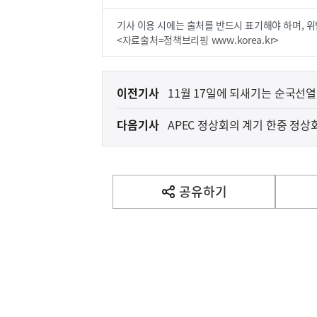
기사 이용 시에는 출처를 반드시 표기해야 하며, 위
<자료출처=정책브리핑 www.korea.kr>
이
이전기사
11월 17일에 되새기는 순국선
전
다음기사
APEC 정상회의 계기 한중 정상
다
음
기
사
공유하기
열
기
영
역