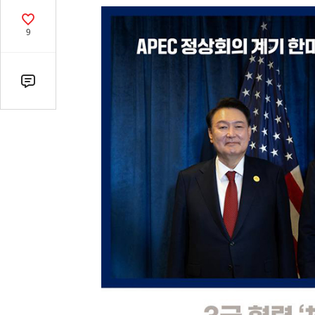
열
기
공
9
감
수
댓
글
수
(클
릭
시
댓
글
로
이
동)