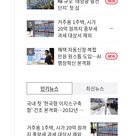
㎿ 규모 '태양광 발전
NEW
단지' 첫 삽
거주용 1주택, 시가
순
20억 원까지 종부세
위
과세 대상서 제외
동
일
혜택 자동신청·복합
민원 원스톱 도입…AI
NEW
행정혁신 본격화
인기뉴스
최신뉴스
국내 첫 '한국형 이지스구축
함' 건조 본격화…2032년 해
군 인도
거주용 1주택, 시가 20억 원까
지 종부세 과세 대상서 제외