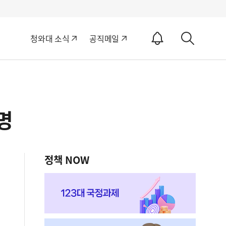
알
청와대 소식
공직메일
림
상
ON
세
검
색
명
정책 NOW