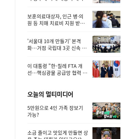
보훈의료대상자, 인근 병·의
원 등 치매 치료비 지원 받을
수 있어
'서울대 10개 만들기' 본격
화…거점 국립대 3곳 신속 선
정
이 대통령 "한-칠레 FTA 개
선…핵심광물 공급망 협력 더
욱 강화"
오늘의 멀티미디어
5만원으로 4인 가족 장보기
가능?
소금 줄이고 맛있게 만들면 상