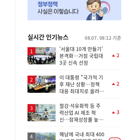
실시간 인기뉴스
08.07. 08:12 기준
'서울대 10개 만들기'
2
본격화…거점 국립대
단
3곳 신속 선정
계
상
승
이 대통령 "국가적 기
2
후 재난 상황…정책
단
대응 최대치로 올려
계
야"
상
승
철강·석유화학 등 주
3
력산업 AI 제조 혁
단
신…잠재성장률 높인
계
다
상
승
해남에 국내 최대 400