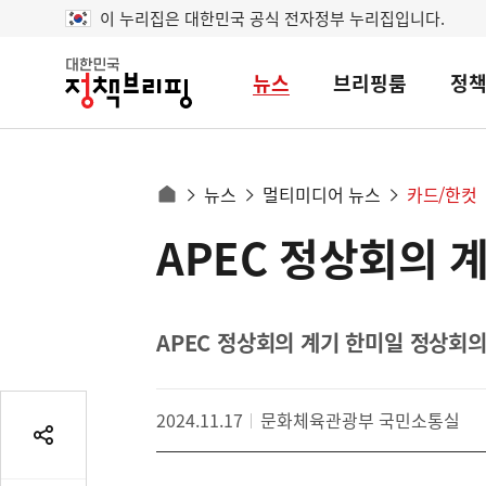
이 누리집은 대한민국 공식 전자정부 누리집입니다.
뉴스
브리핑룸
정
대
한
민
국
정
사
뉴스
멀티미디어 뉴스
카드/한컷
책
홈
브
이
으
APEC 정상회의 
콘
리
트
로
핑
텐
이
츠
동
영
APEC 정상회의 계기 한미일 정상회의 
경
역
로
2024.11.17
문화체육관광부 국민소통실
공
유