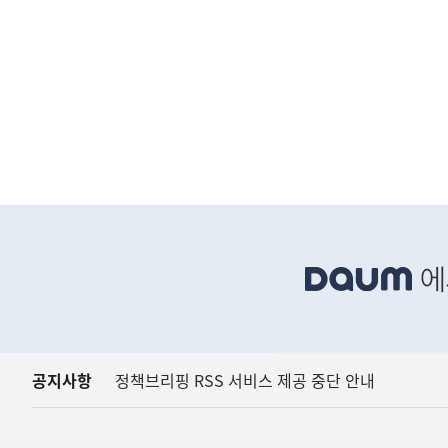
하
단
배
너
영
역
공지사항
정책브리핑 RSS 서비스 제공 중단 안내
아프리카돼지열병(AS
농림축산식품부