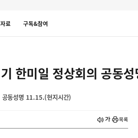
책자료
구독&참여
계기 한미일 정상회의 공동성
공동성명 11.15.(현지시간)
시작
열기
목록