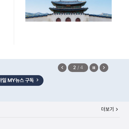
정지
이
다
2
/
4
전
음
보
보
기
기
공지사항
더보기
보상금을 신속하게 지급하겠습니다.