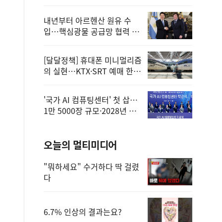
정
내년부터 아르헨산 원유 수
입…핵심광물 공급망 협력 체
계 마련
[달달정책] 휴대폰 미니멀리즘
의 실현…KTX·SRT 예매 한
번에 끝!
'국가 AI 컴퓨팅센터' 첫 삽…
1만 5000장 규모·2028년 완
공
오늘의 멀티미디어
"뭐하세요" 수거하다 딱 걸렸
다
6.7% 인상의 결과는요?