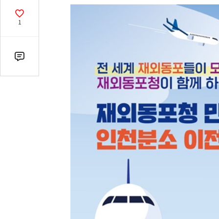
열
기
공
1
감
수
댓
글
수
(클
릭
시
댓
글
로
이
동)