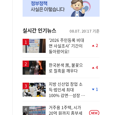
실시간 인기뉴스
08.07. 20:17 기준
'2026 주민등록 비대
2
면 사실조사' 기간이
단
돌아왔어요!
계
상
승
한국본색 黑, 불꽃으
4
로 칠흑을 깨우다
단
계
상
지방 신산업 창업 소
승
1
득·법인세 최대
단
100% 감면…성장 지
계
원 강화
하
락
거주용 1주택, 시가
20억 원까지 종부세
NEW