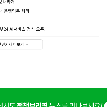
 보내라개
내 은행업무 처리
정부24 AI서비스 정식 오픈!
사
 거주용 1주택을 두텁게 보호하기 위한 방안을 세제개
실
관련기사 더보기
은
이
렇
습
니
다