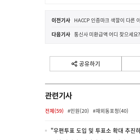
이
이전기사
HACCP 인증마크 색깔이 다른 
전
다음기사
통신사 미환급액 어디 찾으세요
다
음
기
사
공유하기
열
기
영
역
관련기사
전체(59)
#민원(20)
#재외동포청(40)
전
"우편투표 도입 및 투표소 확대 추진