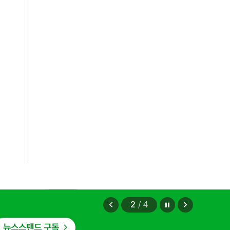
편안에 담았습니다.
2026.08.07
정지
이
다
2
/
4
전
음