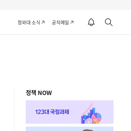
알
청와대 소식
공직메일
림
상
ON
세
검
색
정책 NOW