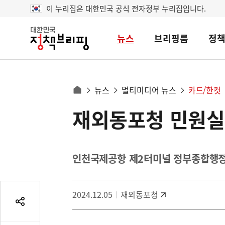
이 누리집은 대한민국 공식 전자정부 누리집입니다.
뉴스
브리핑룸
정
대
한
민
국
정
사
뉴스
멀티미디어 뉴스
카드/한컷
책
홈
브
이
으
재외동포청 민원실
콘
리
트
로
핑
텐
이
츠
동
영
인천국제공항 제2터미널 정부종합행정센터
경
역
로
2024.12.05
재외동포청
공
유