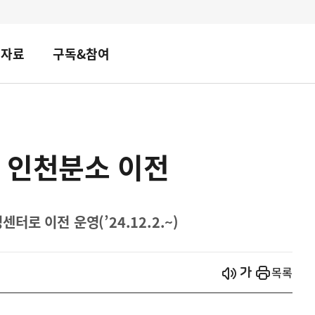
책자료
구독&참여
 인천분소 이전
로 이전 운영(’24.12.2.~)
시작
열기
목록