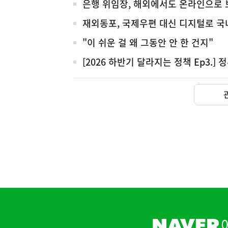
체
은행 위임장, 해외에서도 온라인으로
재외동포, 국제우편 대신 디지털로 국
"이 쉬운 걸 왜 그동안 안 한 건지"
[2026 하반기 달라지는 정책 Ep3.] 
(보도설명) 정부는
재정경제부
하
단
배