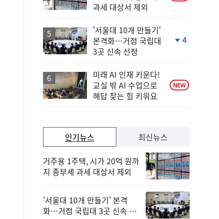
과세 대상서 제외
'서울대 10개 만들기'
4
본격화…거점 국립대
단
3곳 신속 선정
계
하
락
미래 AI 인재 키운다!
교실 밖 AI 수업으로
NEW
해답 찾는 힘 키워요
인기뉴스
최신뉴스
거주용 1주택, 시가 20억 원까
지 종부세 과세 대상서 제외
'서울대 10개 만들기' 본격
화…거점 국립대 3곳 신속 선