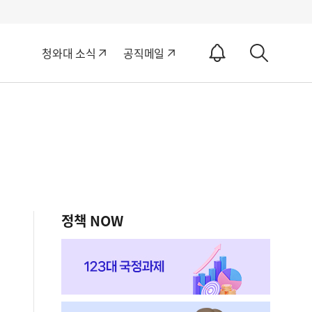
알
청와대 소식
공직메일
림
상
ON
세
검
색
정책 NOW