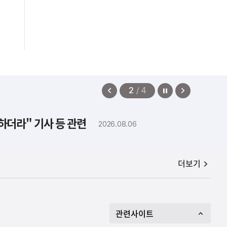
정지
이
다
2
/
4
전
음
보
보
하더라" 기사 등 관련
2026.08.06
기
기
공지사항
더보기
관련사이트