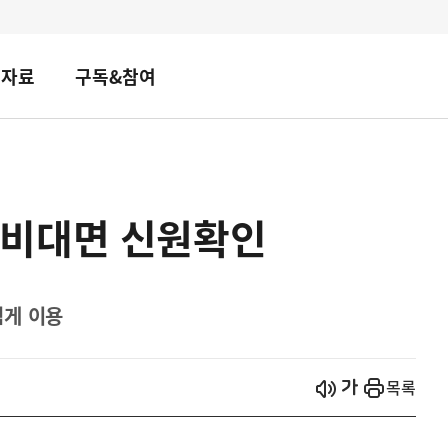
책자료
구독&참여
비대면 신원확인
쉽게 이용
시작
열기
목록