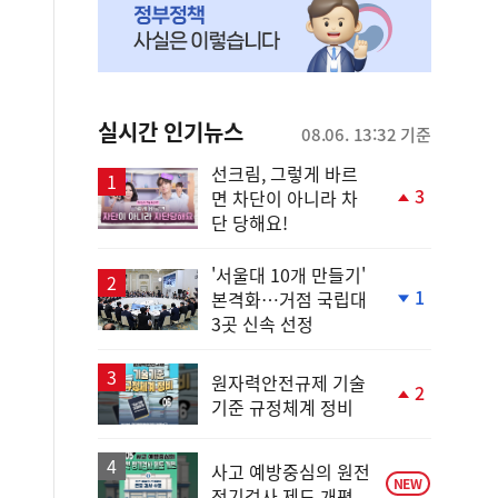
실시간 인기뉴스
08.06. 13:32 기준
선크림, 그렇게 바르
3
면 차단이 아니라 차
단
단 당해요!
계
상
승
'서울대 10개 만들기'
1
본격화…거점 국립대
단
3곳 신속 선정
계
하
락
원자력안전규제 기술
2
기준 규정체계 정비
단
계
상
승
사고 예방중심의 원전
NEW
정기검사 제도 개편