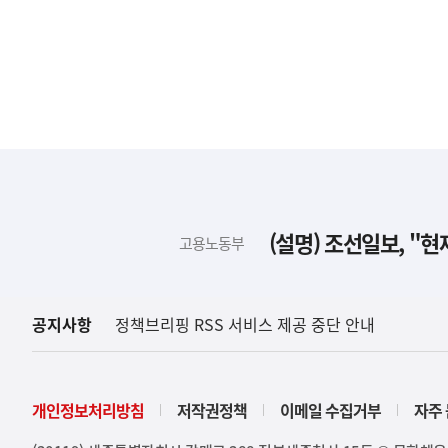
하
단
배
(설명) 조선일보, "
고용노동부
너
영
역
공지사항
정책브리핑 RSS 서비스 제공 중단 안내
개인정보처리방침
저작권정책
이메일 수집거부
자주 