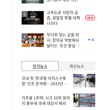
고속도로 사망자 급
증, 경찰청 특별 대책
NEW
나선다
무더위 잊는 궁궐 피
4
서, 창덕궁 약방에서
단
달이는 '조선 왕실 보
계
양 비법'
하
락
인기뉴스
최신뉴스
국내 첫 '한국형 이지스구축
함' 건조 본격화…2032년 해
군 인도
거주용 1주택, 시가 20억 원까
지 종부세 과세 대상서 제외