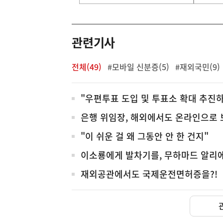
기
영
역
관련기사
전체(49)
#모바일 신분증(5)
#재외국민(9)
전
"우편투표 도입 및 투표소 확대 추진
체
은행 위임장, 해외에서도 온라인으로
"이 쉬운 걸 왜 그동안 안 한 건지"
이소룡에게 발차기를, 무하마드 알리에
재외공관에서도 국제운전면허증을?!