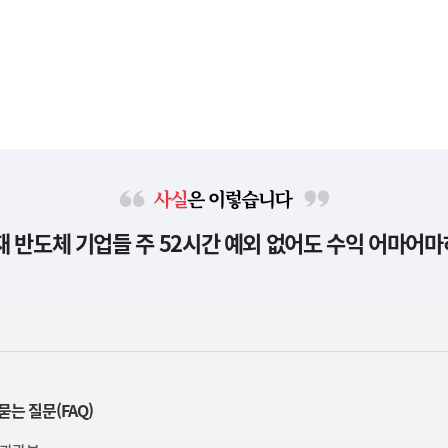
사
현재 반도체 기업들 주 52시간 예외 없어도 수익 어마어마
실
은
이
렇
습
니
다
묻는 질문(FAQ)