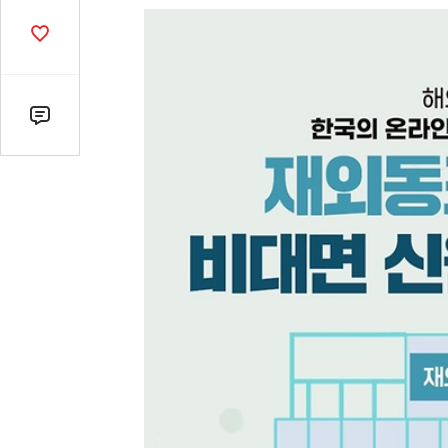
열
기
공
감
수
댓
글
수
(클
릭
시
댓
글
로
이
동)