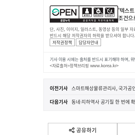
'텍스트
조건으
단, 사진, 이미지, 일러스트, 동영상 등의 일부
반드시 해당 저작권자의 허락을 받으셔야 합니다
저작권정책
담당자안내
기사 이용 시에는 출처를 반드시 표기해야 하며, 위
<자료출처=정책브리핑 www.korea.kr>
이
이전기사
스마트해상물류관리사, 국가공
전
다음기사
동네·지하역사 공기질 한 번에 
다
음
기
사
공유하기
열