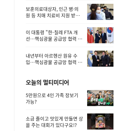
보훈의료대상자, 인근 병·의
원 등 치매 치료비 지원 받을
수 있어
이 대통령 "한-칠레 FTA 개
선…핵심광물 공급망 협력 더
욱 강화"
내년부터 아르헨산 원유 수
입…핵심광물 공급망 협력 체
계 마련
오늘의 멀티미디어
5만원으로 4인 가족 장보기
가능?
소금 줄이고 맛있게 만들면 상
을 주는 대회가 있다구요!?