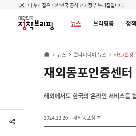
이 누리집은 대한민국 공식 전자정부 누리집입니다.
뉴스
브리핑룸
정
대
한
민
국
정
사
뉴스
멀티미디어 뉴스
카드/한컷
책
홈
브
이
으
재외동포인증센터 
콘
리
트
로
핑
텐
이
츠
동
영
해외에서도 한국의 온라인 서비스를 
경
역
로
2024.12.20
재외동포청
공
유