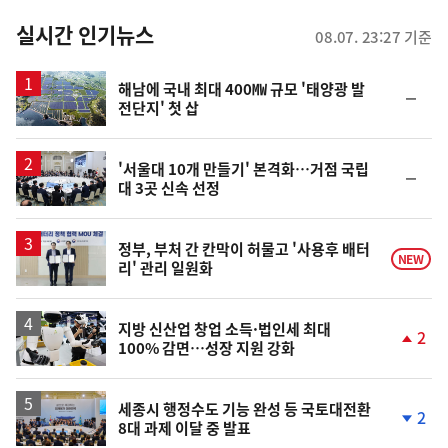
춤
뉴
실시간 인기뉴스
08.07. 23:27 기준
스
해남에 국내 최대 400㎿ 규모 '태양광 발
순
전단지' 첫 삽
위
동
일
'서울대 10개 만들기' 본격화…거점 국립
순
대 3곳 신속 선정
위
동
일
정부, 부처 간 칸막이 허물고 '사용후 배터
NEW
리' 관리 일원화
지방 신산업 창업 소득·법인세 최대
2
100% 감면…성장 지원 강화
단
계
상
승
세종시 행정수도 기능 완성 등 국토대전환
2
8대 과제 이달 중 발표
단