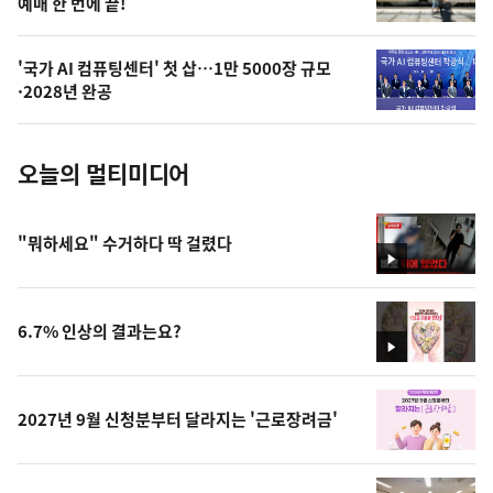
예매 한 번에 끝!
늘
의
'국가 AI 컴퓨팅센터' 첫 삽…1만 5000장 규모
사
·2028년 완공
진
오늘의 멀티미디어
"뭐하세요" 수거하다 딱 걸렸다
영
상
6.7% 인상의 결과는요?
영
상
2027년 9월 신청분부터 달라지는 '근로장려금'