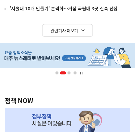
'서울대 10개 만들기' 본격화…거점 국립대 3곳 신속 선정
관련기사 더보기
히
단
배
너
영
정
역
책
정책 NOW
NOW,
MY
맞