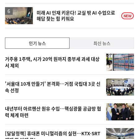
계
하
락
미래 AI 인재 키운다! 교실 밖 AI 수업으로
NEW
해답 찾는 힘 키워요
인
인기 뉴스
최신 뉴스
기,
인
기
최
거주용 1주택, 시가 20억 원까지 종부세 과세 대상
뉴
서 제외
신,
스
오
'서울대 10개 만들기' 본격화…거점 국립대 3곳 신
늘
속 선정
의
영
내년부터 아르헨산 원유 수입…핵심광물 공급망 협
상
력 체계 마련
,
오
[달달정책] 휴대폰 미니멀리즘의 실현…KTX·SRT