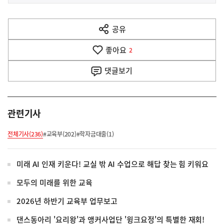
사
전
다
공유
열
음
기
좋아요
기
2
사
댓글
보기
관련기사
전체기사(236)
#교육부(202)
#학자금대출(1)
미래 AI 인재 키운다! 교실 밖 AI 수업으로 해답 찾는 힘 키워요
모두의 미래를 위한 교육
2026년 하반기 교육부 업무보고
댄스동아리 '요리왕'과 앵커사업단 '윙크요정'의 특별한 재회!