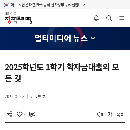
이 누리집은 대한민국 공식 전자정부 누리집입니다.
홈
알림설정 바로가기
검색 바로가기
메뉴 열기
멀티미디어 뉴스
콘
텐
2025학년도 1학기 학자금대출의 모
츠
든 것
영
역
2025.01.08
교육부
2
목록