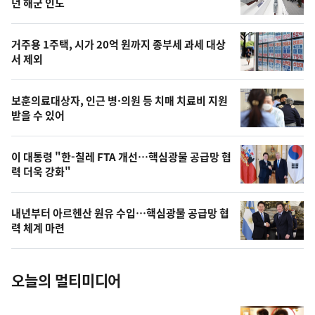
뉴
년 해군 인도
신,
스
오
거주용 1주택, 시가 20억 원까지 종부세 과세 대상
늘
서 제외
의
영
보훈의료대상자, 인근 병·의원 등 치매 치료비 지원
상
받을 수 있어
,
오
이 대통령 "한-칠레 FTA 개선…핵심광물 공급망 협
력 더욱 강화"
늘
의
내년부터 아르헨산 원유 수입…핵심광물 공급망 협
사
력 체계 마련
진
오늘의 멀티미디어