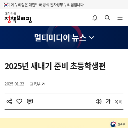
이 누리집은 대한민국 공식 전자정부 누리집입니다.
홈
알림설정 바로가기
검색 바로가기
메뉴 열기
멀티미디어 뉴스
콘
텐
2025년 새내기 준비 초등학생편
츠
영
2025.01.22
교육부
역
목록