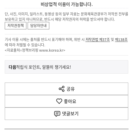
비상업적 이용이 가능합니다.
단, 사진, 이미지, 일러스트, 동영상 등의 일부 자료는 문화체육관광부가 저작권 전부를
보유하고 있지 아니하므로, 반드시 해당 저작권자의 허락을 받으셔야 합니다.
저작권정책
담당자안내
기사 이용 시에는 출처를 반드시 표기해야 하며, 위반 시
저작권법 제37조
및
제138조
에 따라 처벌될 수 있습니다.
<자료출처=정책브리핑
www.korea.kr
>
이
기
다음
적립식 포인트, 알뜰히 챙기세요!
사
전
다
공유
열
음
기
좋아요
기
사
댓글
보기