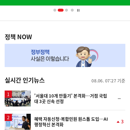
배
너
영
정
역
책
정책 NOW
NOW,
MY
맞
춤
뉴
실시간 인기뉴스
08.06. 07:27 기준
스
'서울대 10개 만들기' 본격화…거점 국립
순
대 3곳 신속 선정
위
동
일
혜택 자동신청·복합민원 원스톱 도입…AI
3
행정혁신 본격화
단