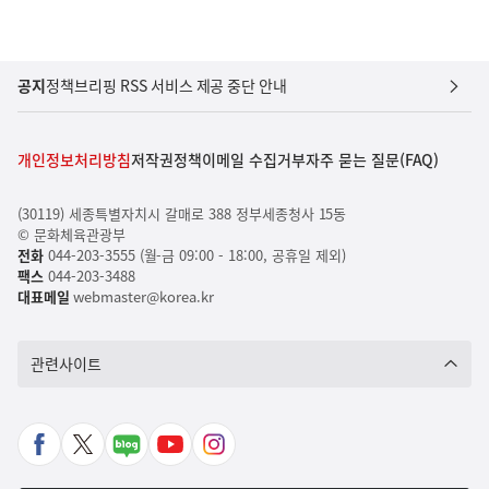
공지
정책브리핑 RSS 서비스 제공 중단 안내
개인정보처리방침
저작권정책
이메일 수집거부
자주 묻는 질문(FAQ)
(30119) 세종특별자치시 갈매로 388 정부세종청사 15동
© 문화체육관광부
전화
044-203-3555 (월-금 09:00 - 18:00, 공휴일 제외)
팩스
044-203-3488
대표메일
webmaster@korea.kr
관련사이트
페
X
네
유
인
이
바
이
튜
스