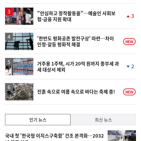
계
상
승
"안심하고 창작활동을"…예술인 사회보
3
험·금융 지원 확대
단
계
상
승
'한반도 평화공존 발전구상' 마련…차이
NEW
인정·갈등 평화적 해결
거주용 1주택, 시가 20억 원까지 종부세 과
2
세 대상서 제외
단
계
하
락
진흙 속으로 여름 속으로 바다는 축제 중!
NEW
인
인기 뉴스
최신 뉴스
기,
인
기
최
국내 첫 '한국형 이지스구축함' 건조 본격화…2032