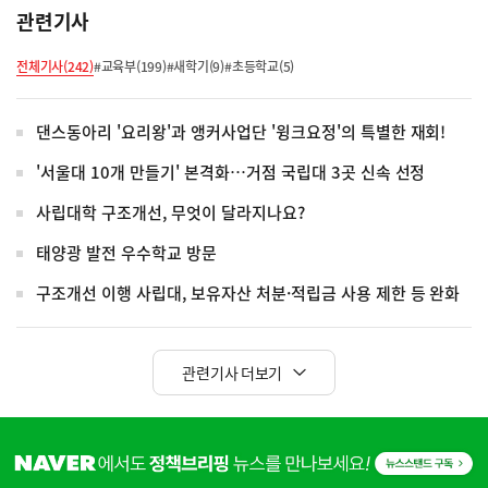
관련기사
전체기사(242)
#교육부(199)
#새학기(9)
#초등학교(5)
댄스동아리 '요리왕'과 앵커사업단 '윙크요정'의 특별한 재회!
'서울대 10개 만들기' 본격화…거점 국립대 3곳 신속 선정
사립대학 구조개선, 무엇이 달라지나요?
태양광 발전 우수학교 방문
구조개선 이행 사립대, 보유자산 처분·적립금 사용 제한 등 완화
관련기사 더보기
히
단