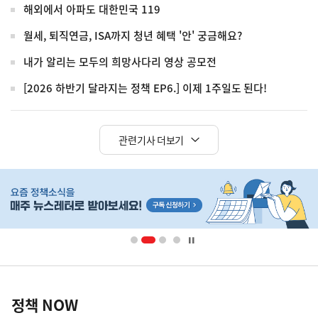
해외에서 아파도 대한민국 119
월세, 퇴직연금, ISA까지 청년 혜택 '안' 궁금해요?
내가 알리는 모두의 희망사다리 영상 공모전
[2026 하반기 달라지는 정책 EP6.] 이제 1주일도 된다!
관련기사 더보기
히
단
배
너
영
정
역
책
정책 NOW