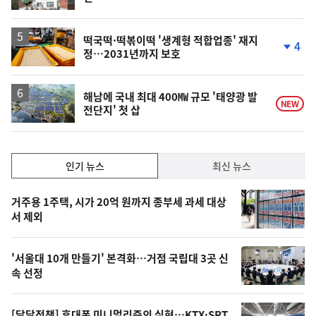
단
계
하
락
떡국떡·떡볶이떡 '생계형 적합업종' 재지
4
정…2031년까지 보호
단
계
하
락
해남에 국내 최대 400㎿ 규모 '태양광 발
NEW
전단지' 첫 삽
인
인기 뉴스
최신 뉴스
기,
인
기
최
거주용 1주택, 시가 20억 원까지 종부세 과세 대상
뉴
서 제외
신,
스
오
'서울대 10개 만들기' 본격화…거점 국립대 3곳 신
늘
속 선정
의
영
[달달정책] 휴대폰 미니멀리즘의 실현…KTX·SRT