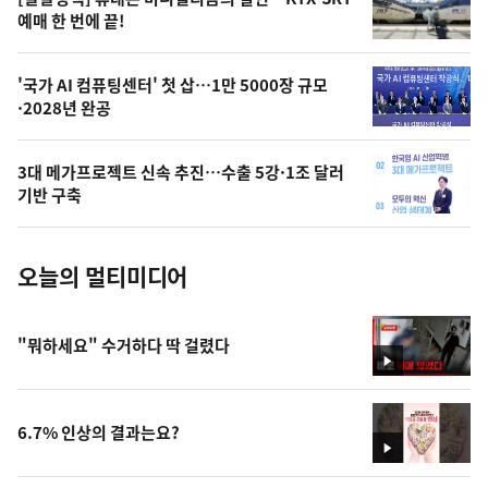
상
예매 한 번에 끝!
,
오
'국가 AI 컴퓨팅센터' 첫 삽…1만 5000장 규모
·2028년 완공
늘
의
3대 메가프로젝트 신속 추진…수출 5강·1조 달러
사
기반 구축
진
오늘의 멀티미디어
"뭐하세요" 수거하다 딱 걸렸다
영
상
6.7% 인상의 결과는요?
영
상