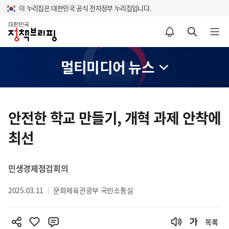
이 누리집은 대한민국 공식 전자정부 누리집입니다.
홈
알림설정 바로가기
검색 바로가기
메뉴 열기
멀티미디어 뉴스
콘
텐
안전한 학교 만들기, 개혁 과제 안착에
츠
최선
영
역
민생경제점검회의
2025.03.11
문화체육관광부 국민소통실
목록