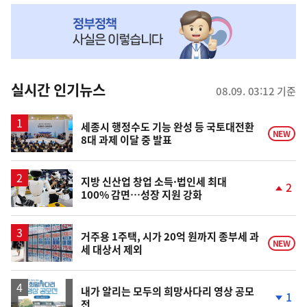
NOW,
MY
맞
춤
뉴
실시간 인기뉴스
08.09. 03:12 기준
스
세종시 행정수도 기능 완성 등 국토대전환
NEW
8대 과제 이달 중 발표
지방 신산업 창업 소득·법인세 최대
2
100% 감면…성장 지원 강화
단
계
상
승
거주용 1주택, 시가 20억 원까지 종부세 과
NEW
세 대상서 제외
내가 알리는 모두의 희망사다리 영상 공모
1
전