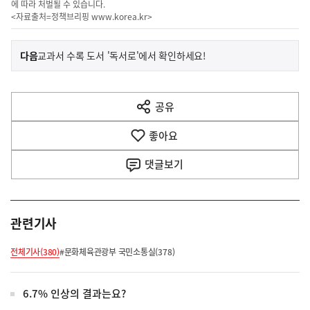
에 따라 처벌될 수 있습니다.
<자료출처=정책브리핑
www.korea.kr
>
이
기
다음
교과서 수록 도서 '독서로'에서 확인하세요!
사
전
다
공유
열
음
기
좋아요
기
사
댓글
보기
관련기사
전체기사(380)
#문화체육관광부 국민소통실(378)
6.7% 인상의 결과는요?