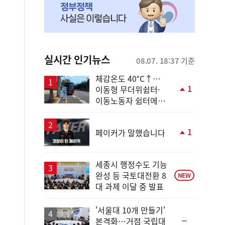
실시간 인기뉴스
08.07. 18:37 기준
체감온도 40°C↑…
1
이동형 무더위쉼터·
단
이동노동자 쉼터에서
계
안전한 휴식
상
승
1
페이커가 말했습니다
단
계
상
세종시 행정수도 기능
승
완성 등 국토대전환 8
NEW
대 과제 이달 중 발표
'서울대 10개 만들기'
순
본격화…거점 국립대