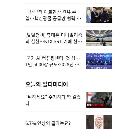
정
내년부터 아르헨산 원유 수
입…핵심광물 공급망 협력 체
계 마련
[달달정책] 휴대폰 미니멀리즘
의 실현…KTX·SRT 예매 한
번에 끝!
'국가 AI 컴퓨팅센터' 첫 삽…
1만 5000장 규모·2028년 완
공
오늘의 멀티미디어
"뭐하세요" 수거하다 딱 걸렸
다
6.7% 인상의 결과는요?