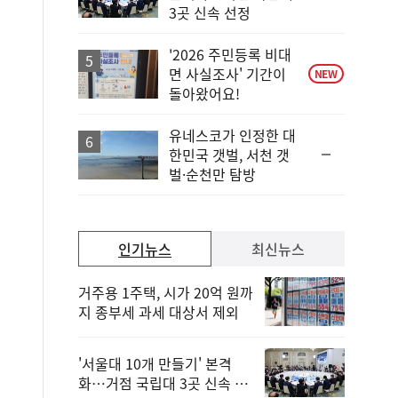
위
3곳 신속 선정
동
일
'2026 주민등록 비대
면 사실조사' 기간이
NEW
돌아왔어요!
유네스코가 인정한 대
순
한민국 갯벌, 서천 갯
위
벌·순천만 탐방
동
일
인기뉴스
최신뉴스
거주용 1주택, 시가 20억 원까
지 종부세 과세 대상서 제외
'서울대 10개 만들기' 본격
화…거점 국립대 3곳 신속 선