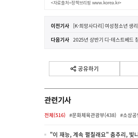
<자료출처=정책브리핑 www.korea.kr>
이
이전기사
[K-희망사다리] 여성청소년 생
전
다음기사
2025년 상반기 디-테스트베드 
다
음
기
사
공유하기
열
기
영
역
관련기사
전체(516)
#문화체육관광부(438)
#소상공인
전
"이 재능, 계속 펼칠래요" 춤추리, 빛