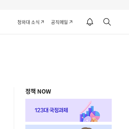
알
청와대 소식
공직메일
림
상
ON
세
검
색
정책 NOW