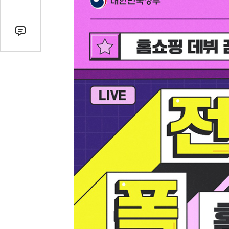
감
수
댓
글
수
(클
릭
시
댓
글
로
이
동)