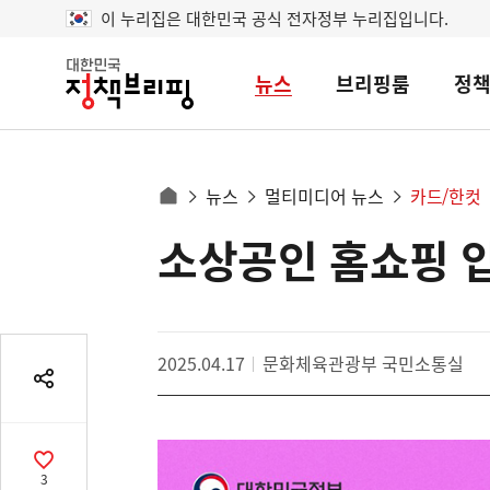
이 누리집은 대한민국 공식 전자정부 누리집입니다.
뉴스
브리핑룸
정
대
한
민
국
정
사
뉴스
멀티미디어 뉴스
카드/한컷
책
홈
브
이
으
소상공인 홈쇼핑 
콘
리
트
로
핑
텐
이
츠
동
영
경
2025.04.17
문화체육관광부 국민소통실
역
로
공
유
열
기
공
3