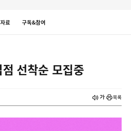
책자료
구독&참여
입점 선착순 모집중
시작
열기
목록