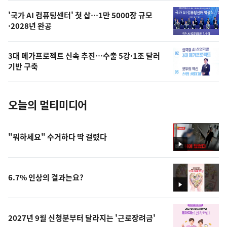
,
오
'국가 AI 컴퓨팅센터' 첫 삽…1만 5000장 규모
·2028년 완공
늘
의
3대 메가프로젝트 신속 추진…수출 5강·1조 달러
사
기반 구축
진
오늘의 멀티미디어
"뭐하세요" 수거하다 딱 걸렸다
영
상
6.7% 인상의 결과는요?
영
상
2027년 9월 신청분부터 달라지는 '근로장려금'