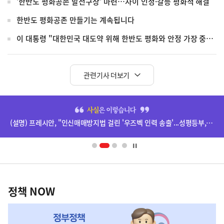
'한반도 평화공존 발전구상' 마련…차이 인정·갈등 평화적 해결
한반도 평화공존 만들기는 계속됩니다
이 대통령 "대한민국 대도약 위해 한반도 평화와 안정 가장 중요"
관련기사 더보기
히
단
(설명) 프레시안, "인신매매방지법 걸린 '우즈벡 인력 송출'...성평등부,노동·법무부에 개선 요청" 관련
배
너
영
정
역
책
정책 NOW
NOW,
MY