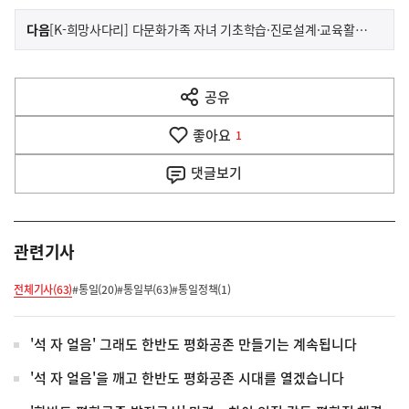
이
기
다음
[K-희망사다리] 다문화가족 자녀 기초학습·진로설계·교육활동비
사
전
다
공유
열
음
기
좋아요
기
1
사
댓글
보기
관련기사
전체기사(63)
#통일(20)
#통일부(63)
#통일정책(1)
'석 자 얼음' 그래도 한반도 평화공존 만들기는 계속됩니다
'석 자 얼음'을 깨고 한반도 평화공존 시대를 열겠습니다