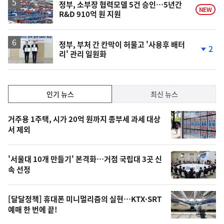
정부, 소부장 협력모델 5건 승인…5년간
NEW
R&D 910억 원 지원
정부, 부처 간 칸막이 허물고 '사용후 배터
2
리' 관리 일원화
단
계
하
락
인
인기 뉴스
최신 뉴스
기,
인
기
최
거주용 1주택, 시가 20억 원까지 종부세 과세 대상
뉴
서 제외
신,
스
오
'서울대 10개 만들기' 본격화…거점 국립대 3곳 신
늘
속 선정
의
영
[달달정책] 휴대폰 미니멀리즘의 실현…KTX·SRT
상
예매 한 번에 끝!