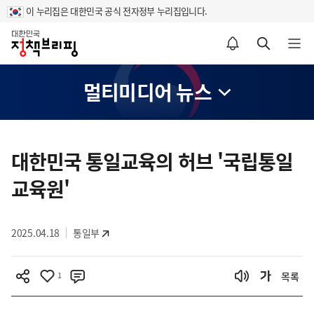
이 누리집은 대한민국 공식 전자정부 누리집입니다.
홈
알림설정 바로가기
검색 바로가기
메뉴 열기
멀티미디어 뉴스
콘
텐
대한민국 통일교육의 허브 '국립통일
츠
교육원'
영
역
2025.04.18
통일부
1
목록