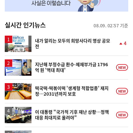
맞
춤
뉴
실시간 인기뉴스
08.09. 02:57 기준
스
내가 알리는 모두의 희망사다리 영상 공모
4
전
단
계
상
승
지난해 부정수급 환수·제재부가금 1796
NEW
억 원 '역대 최대'
떡국떡·떡볶이떡 '생계형 적합업종' 재지
NEW
정…2031년까지 보호
이 대통령 "국가적 기후 재난 상황…정책
NEW
대응 최대치로 올려야"