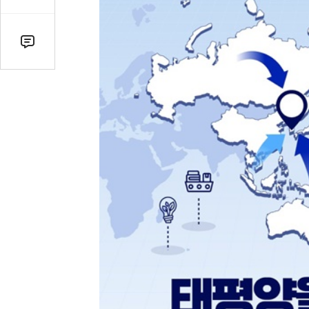
감
수
댓
글
수
(클
릭
시
댓
글
로
이
동)