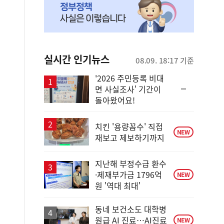
실시간 인기뉴스
08.09. 18:17 기준
'2026 주민등록 비대
순
면 사실조사' 기간이
위
돌아왔어요!
동
일
치킨 '용량꼼수' 직접
NEW
재보고 제보하기까지
지난해 부정수급 환수
·제재부가금 1796억
NEW
원 '역대 최대'
동네 보건소도 대학병
원급 AI 진료…AI진료
NEW