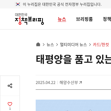
이 누리집은 대한민국 공식 전자정부 누리집입니다.
뉴스
브리핑룸
정
대
한
민
국
정
사
뉴스
멀티미디어 뉴스
카드/한컷
책
홈
브
이
으
태평양을 품고 있는
콘
리
트
로
핑
텐
이
츠
동
영
경
2025.04.22
해양수산부
역
로
공
유
열
기
공
1