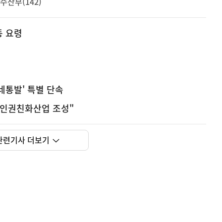
수산부(142)
동 요령
네통발' 특별 단속
…인권친화산업 조성"
사
해외 K-뷰티 위조상품 확산에 대응하여 K브랜드 정부인
실
은
보호를 강화하고 있습니다.
관련기사 더보기
2026.08.09
이
렇
습
니
다