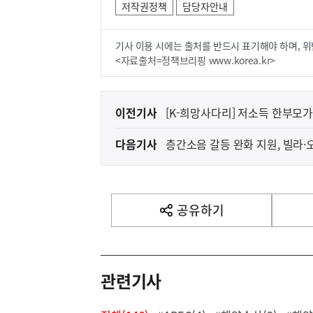
저작권정책
담당자안내
기사 이용 시에는 출처를 반드시 표기해야 하며, 위
<자료출처=정책브리핑 www.korea.kr>
이
이전기사
[K-희망사다리] 저소득 한부모
전
다음기사
층간소음 갈등 완화 지원, 빌라
다
음
기
사
공유하기
열
기
영
역
관련기사