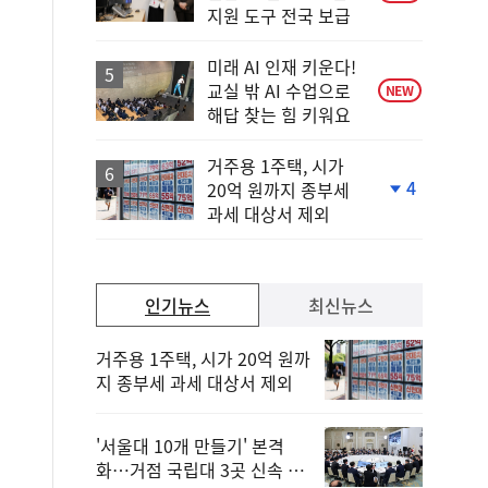
지원 도구 전국 보급
미래 AI 인재 키운다!
교실 밖 AI 수업으로
NEW
해답 찾는 힘 키워요
거주용 1주택, 시가
4
20억 원까지 종부세
단
과세 대상서 제외
계
하
락
인기뉴스
최신뉴스
거주용 1주택, 시가 20억 원까
지 종부세 과세 대상서 제외
'서울대 10개 만들기' 본격
화…거점 국립대 3곳 신속 선