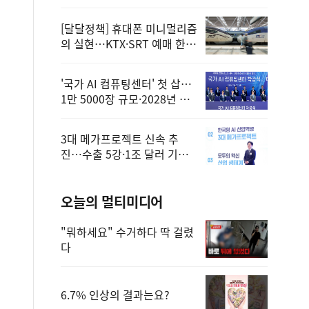
정
[달달정책] 휴대폰 미니멀리즘
의 실현…KTX·SRT 예매 한
번에 끝!
'국가 AI 컴퓨팅센터' 첫 삽…
1만 5000장 규모·2028년 완
공
3대 메가프로젝트 신속 추
진…수출 5강·1조 달러 기반
구축
오늘의 멀티미디어
"뭐하세요" 수거하다 딱 걸렸
다
6.7% 인상의 결과는요?