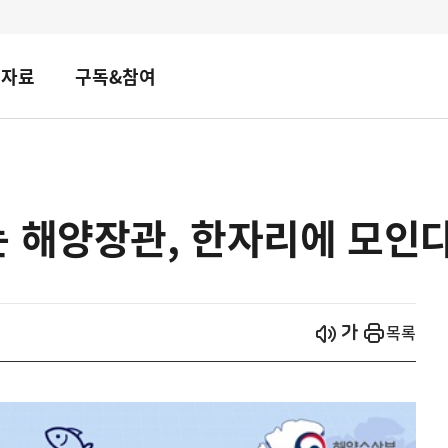
책자료
구독&참여
 해양장관, 한자리에 모인다
시작
열기
목록