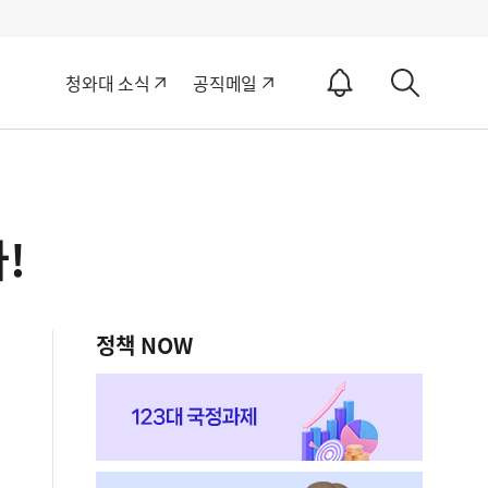
알
청와대 소식
공직메일
림
상
ON
세
검
색
!
정책 NOW