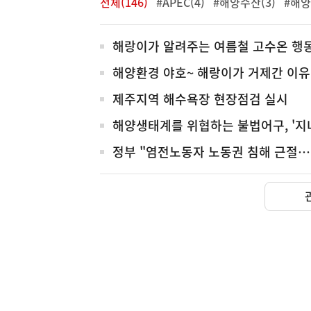
전체(146)
#APEC(4)
#해양수산(3)
#해양
전
해랑이가 알려주는 여름철 고수온 행
체
해양환경 야호~ 해랑이가 거제간 이유
제주지역 해수욕장 현장점검 실시
해양생태계를 위협하는 불법어구, '지
정부 "염전노동자 노동권 침해 근절
(설명자료) 지식재산처는 
지식재산처