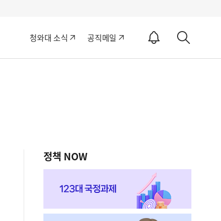
알
청와대 소식
공직메일
림
상
ON
세
검
색
정책 NOW