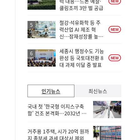
력 대응…드론 예찰·
NEW
쿨링조끼 3만 벌 공급
철강·석유화학 등 주
력산업 AI 제조 혁
NEW
신…잠재성장률 높인
다
세종시 행정수도 기능
완성 등 국토대전환 8
NEW
대 과제 이달 중 발표
인기뉴스
최신뉴스
국내 첫 '한국형 이지스구축
함' 건조 본격화…2032년 해
군 인도
거주용 1주택, 시가 20억 원까
지 종부세 과세 대상서 제외