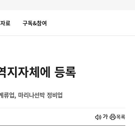
책자료
구독&참여
광역지자체에 등록
계류업, 마리나선박 정비업
시작
열기
목록