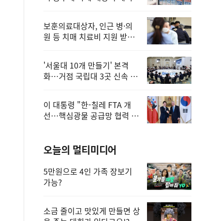
보훈의료대상자, 인근 병·의
원 등 치매 치료비 지원 받을
수 있어
'서울대 10개 만들기' 본격
화…거점 국립대 3곳 신속 선
정
이 대통령 "한-칠레 FTA 개
선…핵심광물 공급망 협력 더
욱 강화"
오늘의 멀티미디어
5만원으로 4인 가족 장보기
가능?
소금 줄이고 맛있게 만들면 상