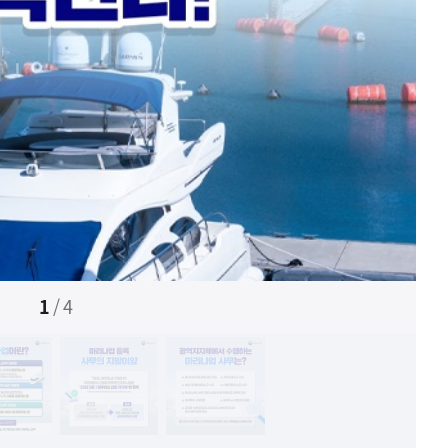
1
/
4