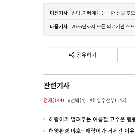
이
이전기사
엄마, 아빠에게 든든한 선물 부
전
다음기사
2026년까지 모든 의료기관 스
다
음
기
사
공유하기
열
기
영
역
관련기사
전체(144)
#선박(4)
#해양수산부(143)
전
해랑이가 알려주는 여름철 고수온 행
체
해양환경 야호~ 해랑이가 거제간 이유