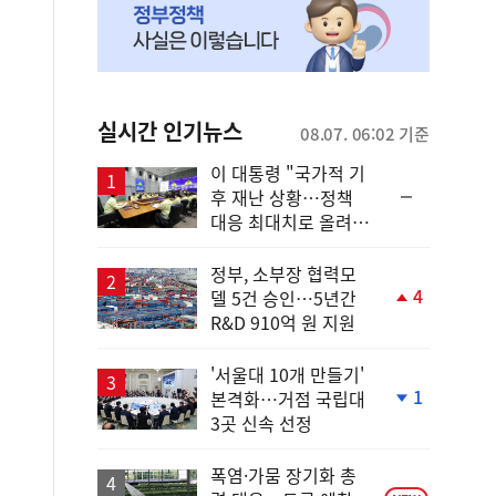
실시간 인기뉴스
08.07. 06:02 기준
이 대통령 "국가적 기
순
후 재난 상황…정책
위
대응 최대치로 올려
동
야"
일
정부, 소부장 협력모
4
델 5건 승인…5년간
단
R&D 910억 원 지원
계
상
승
'서울대 10개 만들기'
1
본격화…거점 국립대
단
3곳 신속 선정
계
하
락
폭염·가뭄 장기화 총