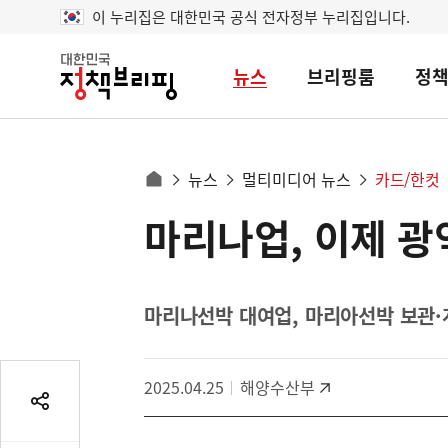
이 누리집은 대한민국 공식 전자정부 누리집입니다.
뉴스
브리핑룸
정
대
한
민
국
정
사
뉴스
멀티미디어 뉴스
카드/한컷
책
홈
브
이
으
마리나업, 이제 
콘
리
트
로
핑
텐
이
츠
동
영
마리나선박 대여업, 마리아선박 보관·
경
역
로
2025.04.25
해양수산부
공
유