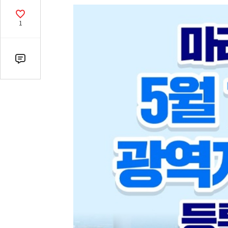
열
기
공
1
감
수
댓
글
수
(클
릭
시
댓
글
로
이
동)