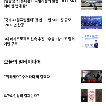
[달달정책] 휴대폰 미니멀리즘의 실현…KTX·SRT
상
예매 한 번에 끝!
,
오
'국가 AI 컴퓨팅센터' 첫 삽…1만 5000장 규모
·2028년 완공
늘
의
3대 메가프로젝트 신속 추진…수출 5강·1조 달러
사
기반 구축
진
오늘의 멀티미디어
"뭐하세요" 수거하다 딱 걸렸다
영
상
6.7% 인상의 결과는요?
영
상