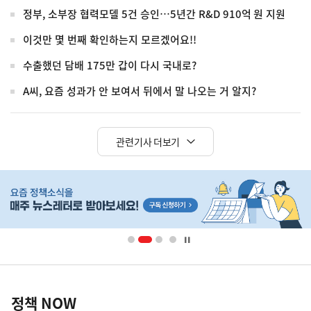
정부, 소부장 협력모델 5건 승인…5년간 R&D 910억 원 지원
이것만 몇 번째 확인하는지 모르겠어요!!
수출했던 담배 175만 갑이 다시 국내로?
A씨, 요즘 성과가 안 보여서 뒤에서 말 나오는 거 알지?
관련기사 더보기
히
단
배
너
영
정
역
책
정책 NOW