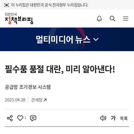
이 누리집은 대한민국 공식 전자정부 누리집입니다.
홈
알림설정 바로가기
검색 바로가기
메뉴 열기
멀티미디어 뉴스
콘
텐
필수품 품절 대란, 미리 알아낸다!
츠
영
공급망 조기경보 시스템
역
2025.04.28
관세청
1
목록