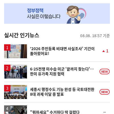
NOW,
MY
맞
춤
뉴
실시간 인기뉴스
08.08. 18:57 기준
스
'2026 주민등록 비대면 사실조사' 기간이
1
돌아왔어요!
단
계
상
승
6·25전쟁 미수습 미군 '끝까지 찾는다'…
NEW
한미 유가족 지원 협력
세종시 행정수도 기능 완성 등 국토대전환
NEW
8대 과제 이달 중 발표
영
순
"뭐하세요" 수거하다 딱 걸렸다