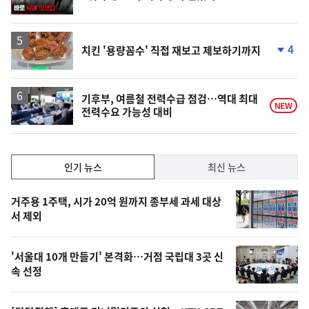
상
위
동
일
4
치킨 '용량꼼수' 직접 재보고 제보하기까지
단
계
하
락
기후부, 여름철 전력수급 점검…역대 최대
NEW
전력수요 가능성 대비
인
인기 뉴스
최신 뉴스
기,
인
기
최
거주용 1주택, 시가 20억 원까지 종부세 과세 대상
뉴
서 제외
신,
스
오
'서울대 10개 만들기' 본격화…거점 국립대 3곳 신
늘
속 선정
의
영