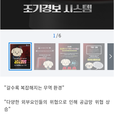
1
/
6
"갈수록 복잡해지는 무역 환경"
"다양한 외부요인들의 위협으로 인해 공급망 위협 상
승"