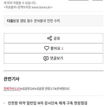
에 따라 처벌될 수 있습니다.
<자료출처=정책브리핑
www.korea.kr
>
이
기
다음
봄철 캠핑 필수 준비물과 안전 수칙
사
전
다
공유
열
음
기
좋아요
기
1
사
댓글
보기
관련기사
전체기사(117)
#공급망(24)
#공급망 안정(17)
#관세청(53)
인천항 마약 밀반입 N차 감시단속 체계 구축 현장점검