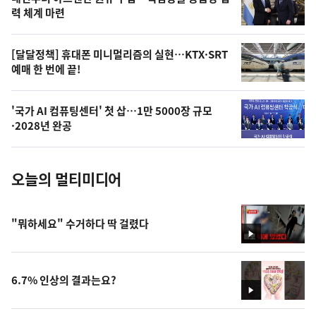
상
력 체계 마련
,
오
[달달정책] 휴대폰 미니멀리즘의 실현…KTX·SRT
예매 한 번에 끝!
늘
의
'국가 AI 컴퓨팅센터' 첫 삽…1만 5000장 규모
사
·2028년 완공
진
오늘의 멀티미디어
"뭐하세요" 수거하다 딱 걸렸다
영
상
6.7% 인상의 결과는요?
영
상