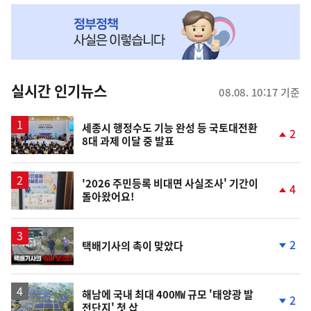
NOW,
MY
맞
춤
뉴
실시간 인기뉴스
08.08. 10:17 기준
스
세종시 행정수도 기능 완성 등 국토대전환
2
8대 과제 이달 중 발표
단
계
상
승
'2026 주민등록 비대면 사실조사' 기간이
4
돌아왔어요!
단
계
상
승
영
2
택배기사의 촉이 맞았다
상
단
계
하
락
해남에 국내 최대 400㎿ 규모 '태양광 발
2
전단지' 첫 삽