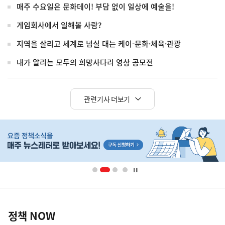
매주 수요일은 문화데이! 부담 없이 일상에 예술을!
게임회사에서 일해볼 사람?
지역을 살리고 세계로 넘실 대는 케이-문화·체육·관광
내가 알리는 모두의 희망사다리 영상 공모전
관련기사 더보기
히
단
배
너
영
정
역
책
정책 NOW