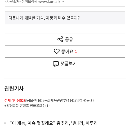
<자료출처=정책브리핑
www.korea.kr
>
이
기
다음
내가 개발한 기술, 제품화될 수 있을까?
사
전
다
공유
열
음
기
좋아요
기
1
사
댓글
보기
관련기사
전체기사(452)
#공모전(16)
#문화체육관광부(414)
#양성 평등(3)
#양성평등 콘텐츠 전국공모전(1)
"이 재능, 계속 펼칠래요" 춤추리, 빛나리, 이루리