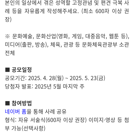
본인의 일상에서 겪은 성역할 고정관념 및 편견 극복 사
례 등을 자유롭게 작성해주세요. (최소 600자 이상 권
장)
※ 문화예술, 문화산업(영화, 게임, 대중음악, 웹툰 등),
미디어(출판, 방송), 체육, 관광 등 문화체육관광부 소관
전체
■
공모일정
공모기간: 2025. 4. 28(월) ~ 2025. 5. 23(금)
당첨자 발표: 2025년 5월 마지막 주
■
참여방법
네이버 폼
을 통해 사례 공유
형식: 자유 서술식(600자 이상 권장) 이미지·영상 등 첨
부 가능(선택사항)