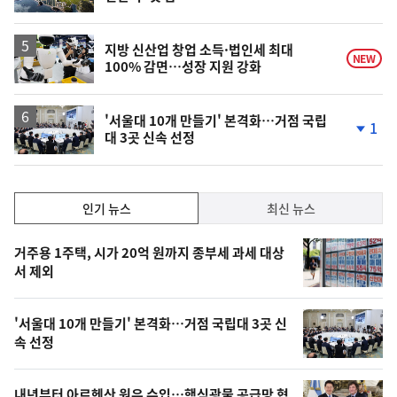
단
계
하
락
지방 신산업 창업 소득·법인세 최대
NEW
100% 감면…성장 지원 강화
'서울대 10개 만들기' 본격화…거점 국립
1
대 3곳 신속 선정
단
계
하
락
인
인기 뉴스
최신 뉴스
기,
인
기
최
거주용 1주택, 시가 20억 원까지 종부세 과세 대상
뉴
서 제외
신,
스
오
'서울대 10개 만들기' 본격화…거점 국립대 3곳 신
늘
속 선정
의
영
내년부터 아르헨산 원유 수입…핵심광물 공급망 협