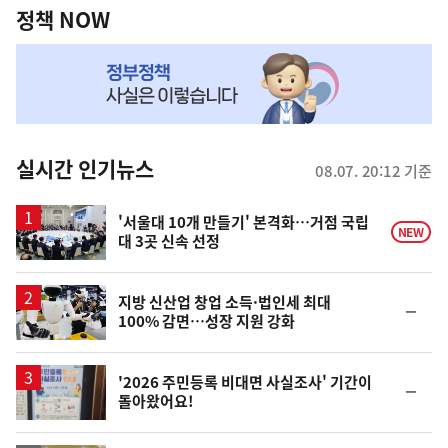
책
정책 NOW
NOW,
MY
맞
춤
뉴
실시간 인기뉴스
08.07. 20:12 기준
스
'서울대 10개 만들기' 본격화…거점 국립
NEW
대 3곳 신속 선정
지방 신산업 창업 소득·법인세 최대
순
100% 감면…성장 지원 강화
위
동
일
'2026 주민등록 비대면 사실조사' 기간이
순
돌아왔어요!
위
동
일