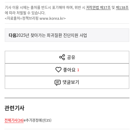
기사 이용 시에는 출처를 반드시 표기해야 하며, 위반 시
저작권법 제37조
및
제138조
에 따라 처벌될 수 있습니다.
<자료출처=정책브리핑
www.korea.kr
>
이
기
다음
2025년 찾아가는 희귀질환 진단지원 사업
사
전
다
공유
열
음
기
좋아요
기
1
사
댓글
보기
관련기사
전체기사(36)
#추가경정예산(35)