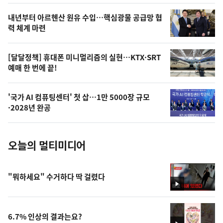
의
영
내년부터 아르헨산 원유 수입…핵심광물 공급망 협
상
력 체계 마련
,
오
[달달정책] 휴대폰 미니멀리즘의 실현…KTX·SRT
예매 한 번에 끝!
늘
의
'국가 AI 컴퓨팅센터' 첫 삽…1만 5000장 규모
사
·2028년 완공
진
오늘의 멀티미디어
"뭐하세요" 수거하다 딱 걸렸다
영
상
6.7% 인상의 결과는요?