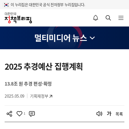
이 누리집은 대한민국 공식 전자정부 누리집입니다.
홈
알림설정 바로가기
검색 바로가기
메뉴 열기
멀티미디어 뉴스
콘
텐
2025 추경예산 집행계획
츠
영
13.8조 원 추경 편성·확정
역
2025.05.09
기획재정부
1
목록