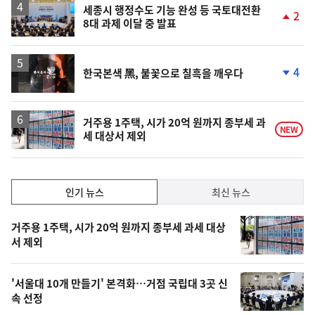
세종시 행정수도 기능 완성 등 국토대전환
2
8대 과제 이달 중 발표
단
계
상
승
영
4
한국본색 黑, 불꽃으로 칠흑을 깨우다
상
단
계
하
락
거주용 1주택, 시가 20억 원까지 종부세 과
NEW
세 대상서 제외
인
인기 뉴스
최신 뉴스
기,
인
기
최
거주용 1주택, 시가 20억 원까지 종부세 과세 대상
뉴
서 제외
신,
스
오
'서울대 10개 만들기' 본격화…거점 국립대 3곳 신
늘
속 선정