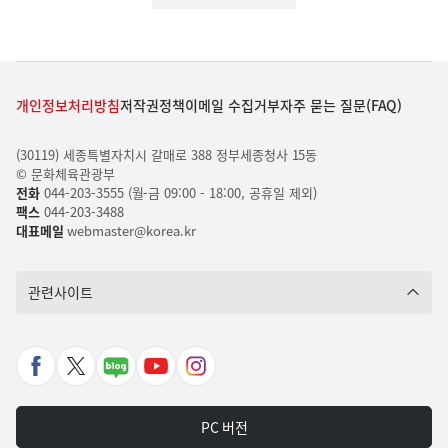
개인정보처리방침
저작권정책
이메일 수집거부
자주 묻는 질문(FAQ)
(30119) 세종특별자치시 갈매로 388 정부세종청사 15동
© 문화체육관광부
전화
044-203-3555 (월-금 09:00 - 18:00, 공휴일 제외)
팩스
044-203-3488
대표메일
webmaster@korea.kr
관련사이트
페
X
네
유
인
이
바
이
튜
스
스
로
버
브
타
PC 버전
북
가
포
바
그