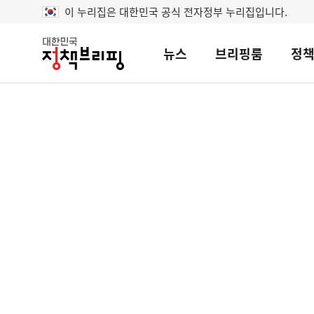
이 누리집은 대한민국 공식 전자정부 누리집입니다.
뉴스
브리핑룸
정
대
한
민
국
정
책
브
리
핑