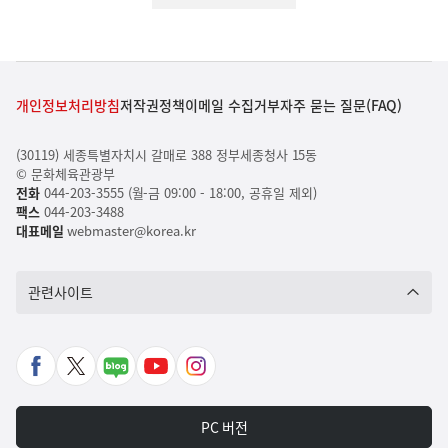
개인정보처리방침
저작권정책
이메일 수집거부
자주 묻는 질문(FAQ)
(30119) 세종특별자치시 갈매로 388 정부세종청사 15동
© 문화체육관광부
전화
044-203-3555 (월-금 09:00 - 18:00, 공휴일 제외)
팩스
044-203-3488
대표메일
webmaster@korea.kr
관련사이트
페
X
네
유
인
이
바
이
튜
스
스
로
버
브
타
PC 버전
북
가
포
바
그