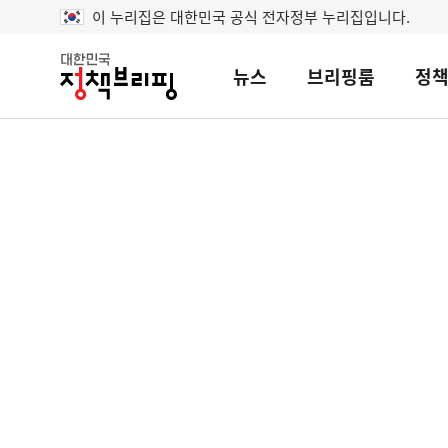
이 누리집은 대한민국 공식 전자정부 누리집입니다.
뉴스
브리핑룸
정
대
한
민
국
정
책
브
리
핑