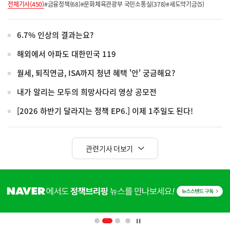
전체기사(450)
#금융정책(68)
#문화체육관광부 국민소통실(378)
#새도약기금(5)
6.7% 인상의 결과는요?
해외에서 아파도 대한민국 119
월세, 퇴직연금, ISA까지 청년 혜택 '안' 궁금해요?
내가 알리는 모두의 희망사다리 영상 공모전
[2026 하반기 달라지는 정책 EP6.] 이제 1주일도 된다!
관련기사 더보기
히
단
배
너