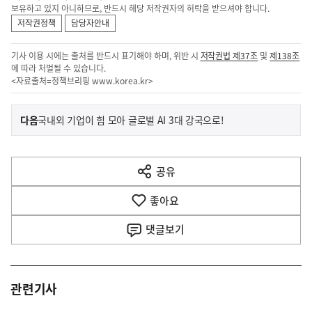
보유하고 있지 아니하므로, 반드시 해당 저작권자의 허락을 받으셔야 합니다.
저작권정책
담당자안내
기사 이용 시에는 출처를 반드시 표기해야 하며, 위반 시
저작권법 제37조
및
제138조
에 따라 처벌될 수 있습니다.
<자료출처=정책브리핑
www.korea.kr
>
이
기
다음
국내외 기업이 힘 모아 글로벌 AI 3대 강국으로!
사
전
다
공유
열
음
기
좋아요
기
사
댓글
보기
관련기사