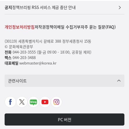
공지
정책브리핑 RSS 서비스 제공 중단 안내
개인정보처리방침
저작권정책
이메일 수집거부
자주 묻는 질문(FAQ)
(30119) 세종특별자치시 갈매로 388 정부세종청사 15동
© 문화체육관광부
전화
044-203-3555 (월-금 09:00 - 18:00, 공휴일 제외)
팩스
044-203-3488
대표메일
webmaster@korea.kr
관련사이트
페
X
네
유
인
이
바
이
튜
스
스
로
버
브
타
PC 버전
북
가
포
바
그