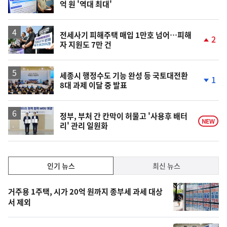
억 원 '역대 최대'
위
동
일
전세사기 피해주택 매입 1만호 넘어…피해
2
자 지원도 7만 건
단
계
상
승
세종시 행정수도 기능 완성 등 국토대전환
1
8대 과제 이달 중 발표
단
계
하
락
정부, 부처 간 칸막이 허물고 '사용후 배터
NEW
리' 관리 일원화
인
인기 뉴스
최신 뉴스
기,
인
기
최
거주용 1주택, 시가 20억 원까지 종부세 과세 대상
뉴
서 제외
신,
스
오