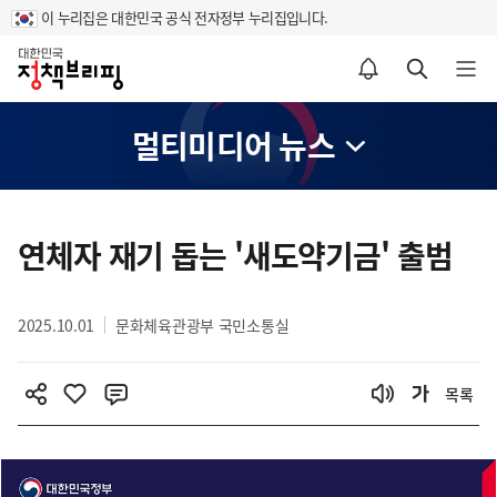
이 누리집은 대한민국 공식 전자정부 누리집입니다.
홈
알림설정 바로가기
검색 바로가기
메뉴 열기
멀티미디어 뉴스
콘
텐
연체자 재기 돕는 '새도약기금' 출범
츠
영
2025.10.01
문화체육관광부 국민소통실
역
목록