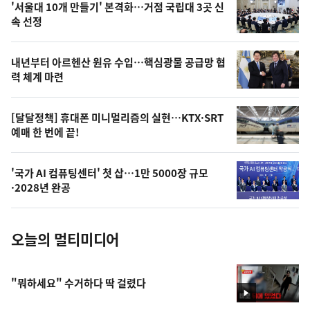
'서울대 10개 만들기' 본격화…거점 국립대 3곳 신
늘
속 선정
의
영
내년부터 아르헨산 원유 수입…핵심광물 공급망 협
상
력 체계 마련
,
오
[달달정책] 휴대폰 미니멀리즘의 실현…KTX·SRT
예매 한 번에 끝!
늘
의
'국가 AI 컴퓨팅센터' 첫 삽…1만 5000장 규모
사
·2028년 완공
진
오늘의 멀티미디어
"뭐하세요" 수거하다 딱 걸렸다
영