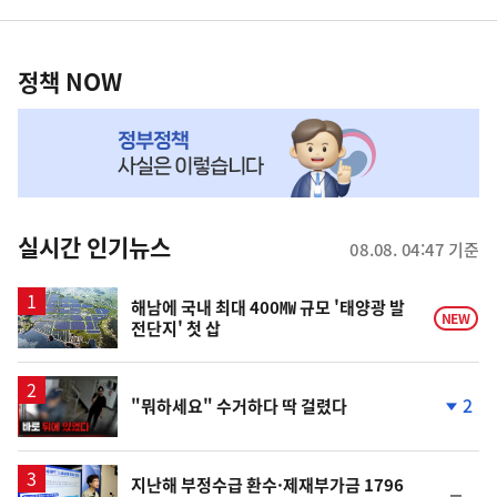
영
정
역
책
정책 NOW
NOW,
MY
맞
춤
뉴
실시간 인기뉴스
08.08. 04:47 기준
스
해남에 국내 최대 400㎿ 규모 '태양광 발
NEW
전단지' 첫 삽
영
2
"뭐하세요" 수거하다 딱 걸렸다
상
단
계
하
락
지난해 부정수급 환수·제재부가금 1796
순