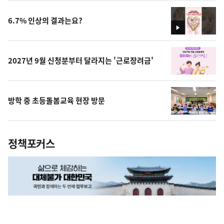
상
6.7% 인상의 결과는요?
영
상
2027년 9월 신청분부터 달라지는 '근로장려금'
방학 중 초등돌봄교육 현장 방문
정책포커스