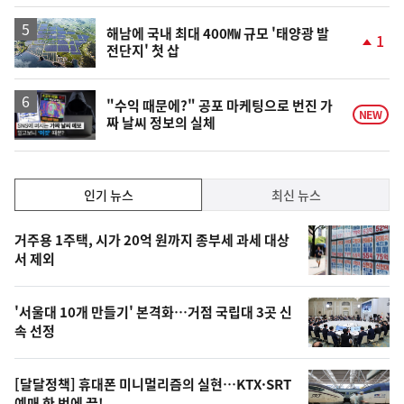
해남에 국내 최대 400㎿ 규모 '태양광 발
1
전단지' 첫 삽
단
계
상
승
영
"수익 때문에?" 공포 마케팅으로 번진 가
NEW
짜 날씨 정보의 실체
상
인
인기 뉴스
최신 뉴스
기,
인
기
최
거주용 1주택, 시가 20억 원까지 종부세 과세 대상
뉴
서 제외
신,
스
오
'서울대 10개 만들기' 본격화…거점 국립대 3곳 신
늘
속 선정
의
영
[달달정책] 휴대폰 미니멀리즘의 실현…KTX·SRT
예매 한 번에 끝!