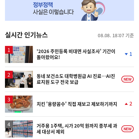
MY
맞
춤
뉴
실시간 인기뉴스
08.08. 18:07 기준
스
'2026 주민등록 비대면 사실조사' 기간이
1
돌아왔어요!
단
계
하
락
동네 보건소도 대학병원급 AI 진료…AI진
NEW
료지원 도구 전국 보급
2
치킨 '용량꼼수' 직접 재보고 제보하기까지
단
계
상
승
거주용 1주택, 시가 20억 원까지 종부세 과
NEW
세 대상서 제외