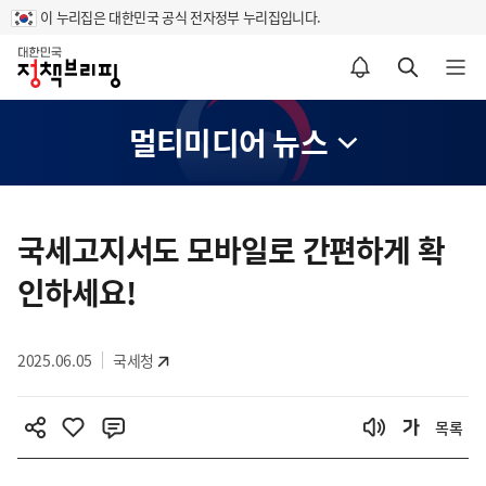
이 누리집은 대한민국 공식 전자정부 누리집입니다.
홈
알림설정 바로가기
검색 바로가기
메뉴 열기
멀티미디어 뉴스
콘
텐
국세고지서도 모바일로 간편하게 확
츠
인하세요!
영
역
2025.06.05
국세청
목록