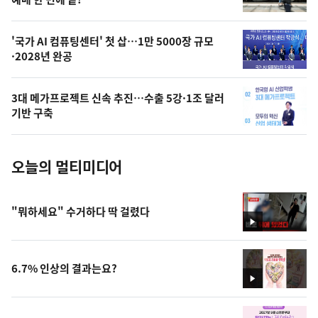
상
,
오
'국가 AI 컴퓨팅센터' 첫 삽…1만 5000장 규모
·2028년 완공
늘
의
3대 메가프로젝트 신속 추진…수출 5강·1조 달러
사
기반 구축
진
오늘의 멀티미디어
"뭐하세요" 수거하다 딱 걸렸다
영
상
6.7% 인상의 결과는요?
영
상