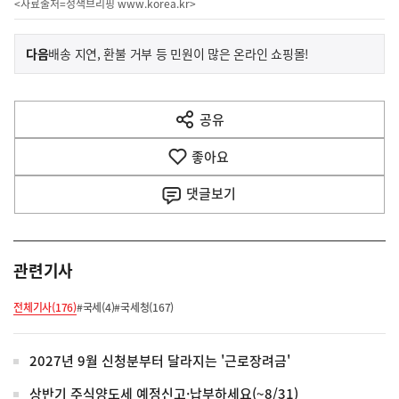
<자료출처=정책브리핑
www.korea.kr
>
이
기
다음
배송 지연, 환불 거부 등 민원이 많은 온라인 쇼핑몰!
사
전
다
공유
열
음
기
좋아요
기
사
댓글
보기
관련기사
전체기사(176)
#국세(4)
#국세청(167)
2027년 9월 신청분부터 달라지는 '근로장려금'
상반기 주식양도세 예정신고·납부하세요(~8/31)