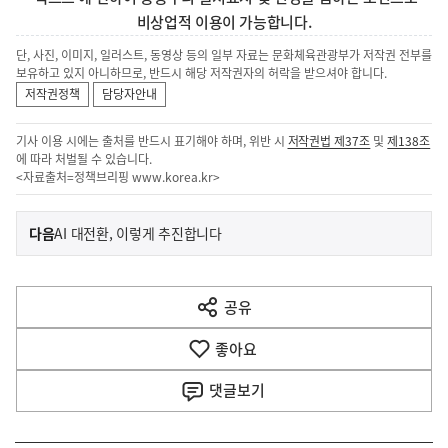
비상업적 이용이 가능합니다.
단, 사진, 이미지, 일러스트, 동영상 등의 일부 자료는 문화체육관광부가 저작권 전부를
보유하고 있지 아니하므로, 반드시 해당 저작권자의 허락을 받으셔야 합니다.
저작권정책
담당자안내
기사 이용 시에는 출처를 반드시 표기해야 하며, 위반 시
저작권법 제37조
및
제138조
에 따라 처벌될 수 있습니다.
<자료출처=정책브리핑
www.korea.kr
>
이
기
다음
AI 대전환, 이렇게 추진합니다
사
전
다
공유
열
음
기
좋아요
기
사
댓글
보기