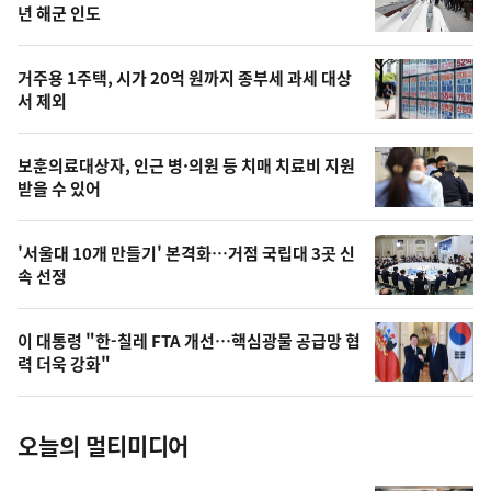
뉴
년 해군 인도
신,
스
오
거주용 1주택, 시가 20억 원까지 종부세 과세 대상
늘
서 제외
의
영
보훈의료대상자, 인근 병·의원 등 치매 치료비 지원
상
받을 수 있어
,
오
'서울대 10개 만들기' 본격화…거점 국립대 3곳 신
속 선정
늘
의
이 대통령 "한-칠레 FTA 개선…핵심광물 공급망 협
사
력 더욱 강화"
진
오늘의 멀티미디어