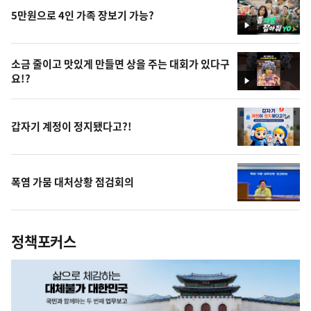
5만원으로 4인 가족 장보기 가능?
영
상
소금 줄이고 맛있게 만들면 상을 주는 대회가 있다구
요!?
영
상
갑자기 계정이 정지됐다고?!
폭염 가뭄 대처상황 점검회의
정책포커스