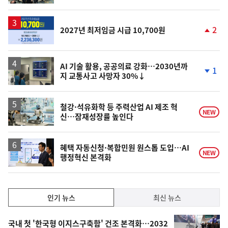
계
하
락
2
2027년 최저임금 시급 10,700원
단
계
상
승
AI 기술 활용, 공공의료 강화…2030년까
1
지 교통사고 사망자 30%↓
단
계
하
락
철강·석유화학 등 주력산업 AI 제조 혁
NEW
신…잠재성장률 높인다
혜택 자동신청·복합민원 원스톱 도입…AI
NEW
행정혁신 본격화
인
인기 뉴스
최신 뉴스
기,
인
기
최
국내 첫 '한국형 이지스구축함' 건조 본격화…2032