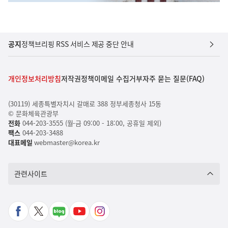
공지
정책브리핑 RSS 서비스 제공 중단 안내
개인정보처리방침
저작권정책
이메일 수집거부
자주 묻는 질문(FAQ)
(30119) 세종특별자치시 갈매로 388 정부세종청사 15동
© 문화체육관광부
전화
044-203-3555 (월-금 09:00 - 18:00, 공휴일 제외)
팩스
044-203-3488
대표메일
webmaster@korea.kr
관련사이트
페
X
네
유
인
이
바
이
튜
스