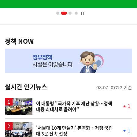
배
너
영
정
역
책
정책 NOW
NOW,
MY
맞
춤
뉴
실시간 인기뉴스
08.07. 07:22 기준
스
이 대통령 "국가적 기후 재난 상황…정책
1
대응 최대치로 올려야"
단
계
상
승
'서울대 10개 만들기' 본격화…거점 국립
1
대 3곳 신속 선정
단