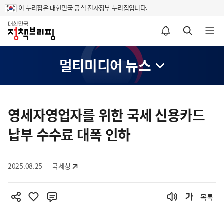
이 누리집은 대한민국 공식 전자정부 누리집입니다.
홈
알림설정 바로가기
검색 바로가기
메뉴 열기
멀티미디어 뉴스
콘
텐
영세자영업자를 위한 국세 신용카드
츠
납부 수수료 대폭 인하
영
역
2025.08.25
국세청
목록