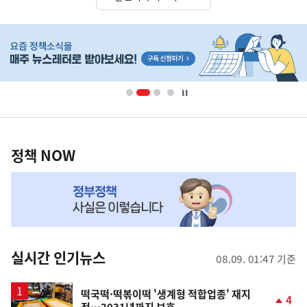
히
단
배
너
영
정
역
책
정책 NOW
NOW,
MY
맞
춤
뉴
실시간 인기뉴스
08.09. 01:47 기준
스
떡국떡·떡볶이떡 '생계형 적합업종' 재지
4