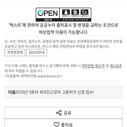
'텍스트'에 한하여 공공누리 출처표시 및 변경을 금하는 조건으로
비상업적 이용이 가능합니다.
단, 사진, 이미지, 일러스트, 동영상 등의 일부 자료는 문화체육관광부가 저작권 전부를
보유하고 있지 아니하므로, 반드시 해당 저작권자의 허락을 받으셔야 합니다.
저작권정책
담당자안내
기사 이용 시에는 출처를 반드시 표기해야 하며, 위반 시
저작권법 제37조
및
제138조
에 따라 처벌될 수 있습니다.
<자료출처=정책브리핑
www.korea.kr
>
이
기
다음
2025년 5회차 외국인근로자 고용허가 신청 접수!
사
전
다
공유
열
음
기
좋아요
기