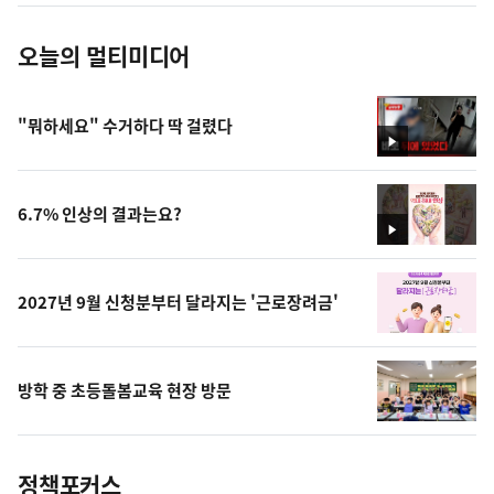
오늘의 멀티미디어
"뭐하세요" 수거하다 딱 걸렸다
영
상
6.7% 인상의 결과는요?
영
상
2027년 9월 신청분부터 달라지는 '근로장려금'
방학 중 초등돌봄교육 현장 방문
정책포커스