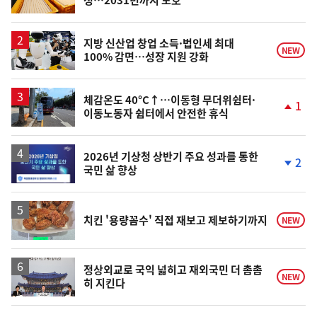
정…2031년까지 보호
단
계
상
승
지방 신산업 창업 소득·법인세 최대
NEW
100% 감면…성장 지원 강화
체감온도 40°C↑…이동형 무더위쉼터·
1
이동노동자 쉼터에서 안전한 휴식
단
계
상
승
2026년 기상청 상반기 주요 성과를 통한
2
국민 삶 향상
단
계
하
락
치킨 '용량꼼수' 직접 재보고 제보하기까지
NEW
정상외교로 국익 넓히고 재외국민 더 촘촘
NEW
히 지킨다