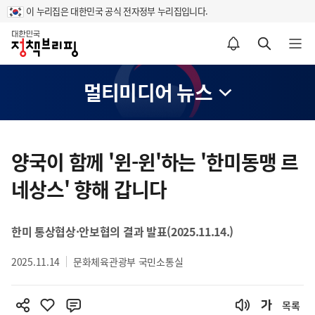
이 누리집은 대한민국 공식 전자정부 누리집입니다.
홈
알림설정 바로가기
검색 바로가기
메뉴 열기
멀티미디어 뉴스
콘
텐
양국이 함께 '윈-윈'하는 '한미동맹 르
츠
네상스' 향해 갑니다
영
역
한미 통상협상·안보협의 결과 발표(2025.11.14.)
2025.11.14
문화체육관광부 국민소통실
목록