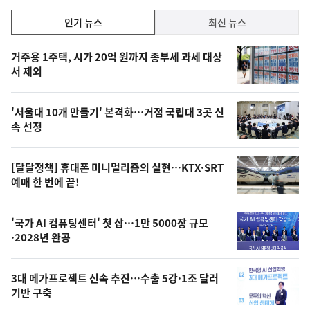
인
인기 뉴스
최신 뉴스
기,
인
기
최
거주용 1주택, 시가 20억 원까지 종부세 과세 대상
뉴
서 제외
신,
스
오
'서울대 10개 만들기' 본격화…거점 국립대 3곳 신
늘
속 선정
의
영
[달달정책] 휴대폰 미니멀리즘의 실현…KTX·SRT
상
예매 한 번에 끝!
,
오
'국가 AI 컴퓨팅센터' 첫 삽…1만 5000장 규모
·2028년 완공
늘
의
3대 메가프로젝트 신속 추진…수출 5강·1조 달러
사
기반 구축
진