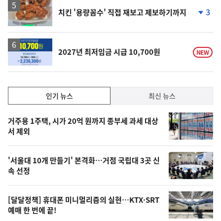
3
치킨 '용량꼼수' 직접 재보고 제보하기까지
단
계
하
락
2027년 최저임금 시급 10,700원
NEW
인
인기 뉴스
최신 뉴스
기,
인
기
최
거주용 1주택, 시가 20억 원까지 종부세 과세 대상
뉴
서 제외
신,
스
오
'서울대 10개 만들기' 본격화…거점 국립대 3곳 신
늘
속 선정
의
영
[달달정책] 휴대폰 미니멀리즘의 실현…KTX·SRT
상
예매 한 번에 끝!