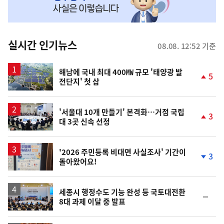
MY
맞
춤
뉴
실시간 인기뉴스
08.08. 12:52 기준
스
해남에 국내 최대 400㎿ 규모 '태양광 발
5
전단지' 첫 삽
단
계
상
승
'서울대 10개 만들기' 본격화…거점 국립
3
대 3곳 신속 선정
단
계
상
승
'2026 주민등록 비대면 사실조사' 기간이
3
돌아왔어요!
단
계
하
락
세종시 행정수도 기능 완성 등 국토대전환
순
8대 과제 이달 중 발표
위
동
일