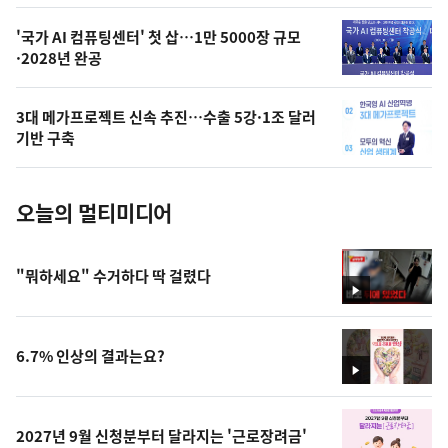
,
오
'국가 AI 컴퓨팅센터' 첫 삽…1만 5000장 규모
·2028년 완공
늘
의
3대 메가프로젝트 신속 추진…수출 5강·1조 달러
사
기반 구축
진
오늘의 멀티미디어
"뭐하세요" 수거하다 딱 걸렸다
영
상
6.7% 인상의 결과는요?
영
상
2027년 9월 신청분부터 달라지는 '근로장려금'