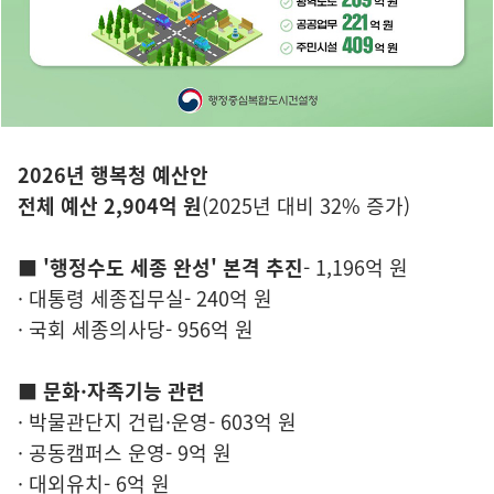
2026년 행복청 예산안
전체 예산 2,904억 원
(2025년 대비 32% 증가)
■ '행정수도 세종 완성' 본격 추진
- 1,196억 원
· 대통령 세종집무실- 240억 원
· 국회 세종의사당- 956억 원
■ 문화·자족기능 관련
· 박물관단지 건립·운영- 603억 원
· 공동캠퍼스 운영- 9억 원
· 대외유치- 6억 원