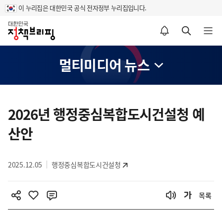
이 누리집은 대한민국 공식 전자정부 누리집입니다.
홈
알림설정 바로가기
검색 바로가기
메뉴 열기
멀티미디어 뉴스
콘
텐
2026년 행정중심복합도시건설청 예
츠
산안
영
역
2025.12.05
행정중심복합도시건설청
목록