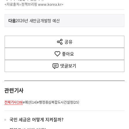
<자료출처=정책브리핑
www.korea.kr
>
이
기
다음
2026년 새만금개발청 예산
사
전
다
공유
열
음
기
좋아요
기
사
댓글
보기
관련기사
전체기사(39)
#예산(14)
#행정중심복합도시건설청(25)
국민 세금은 어떻게 지켜질까?