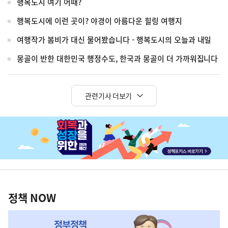
행복도시 여기 어때?
행복도시에 이런 곳이? 야경이 아름다운 힐링 여행지
여행작가 봄비가 대신 물어봤습니다 - 행복도시의 오늘과 내일
몽골이 반한 대한민국 행정수도, 한국과 몽골이 더 가까워집니다
관련기사 더보기
히
단
배
너
정
영
책
정책 NOW
역
NOW,