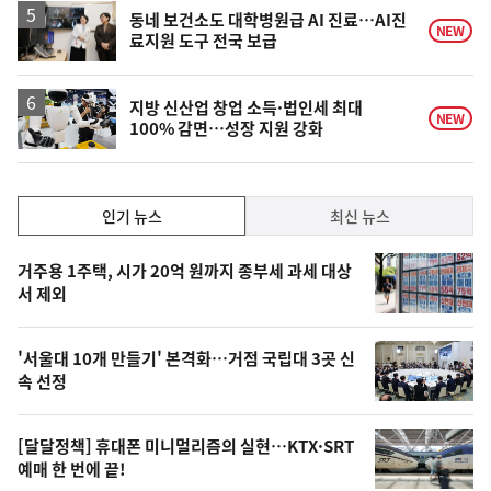
락
동네 보건소도 대학병원급 AI 진료…AI진
NEW
료지원 도구 전국 보급
지방 신산업 창업 소득·법인세 최대
NEW
100% 감면…성장 지원 강화
인
인기 뉴스
최신 뉴스
기,
인
기
최
거주용 1주택, 시가 20억 원까지 종부세 과세 대상
뉴
서 제외
신,
스
오
'서울대 10개 만들기' 본격화…거점 국립대 3곳 신
늘
속 선정
의
영
[달달정책] 휴대폰 미니멀리즘의 실현…KTX·SRT
상
예매 한 번에 끝!