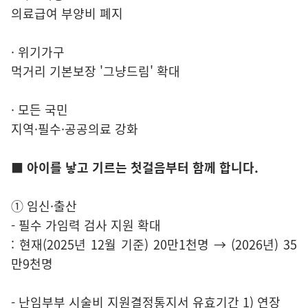
의료급여 부양비 폐지
· 위기가구
먹거리 기본보장 '그냥드림' 확대
· 모든 국민
지역·필수·공공의료 강화
■ 아이를 낳고 기르는 첫걸음부터 함께 합니다.
① 임신·출산
- 필수 가임력 검사 지원 확대
: 현재(2025년 12월 기준) 20만1천명 → (2026년) 35
만9천명
- 난임부부 시술비 지원결정통지서 유효기간 1) 연장