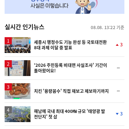
MY
맞
춤
뉴
실시간 인기뉴스
08.08. 13:22 기준
스
세종시 행정수도 기능 완성 등 국토대전환
3
8대 과제 이달 중 발표
단
계
상
승
'2026 주민등록 비대면 사실조사' 기간이
순
돌아왔어요!
위
동
일
순
치킨 '용량꼼수' 직접 재보고 제보하기까지
위
동
일
해남에 국내 최대 400㎿ 규모 '태양광 발
3
전단지' 첫 삽
단
계
하