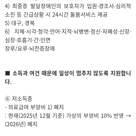
4) 최중증 발달장애인의 보호자가 입원·경조사·심리적
소진 등 긴급상황 시 24시간 돌봄서비스 제공
5) 대구, 경북
6) 지체·시각·청각·언어·지적·뇌병변·정신·자폐성·신장·
심장·호흡기·간·인면
장루/요루·뇌전증장애
■ 소득과 여건 때문에 일상이 멈추지 않도록 지원합니
다.
⑥ 저소득층
- 의료급여 부양비 1) 폐지
: 현재(2025년 12월 기준) 가상의 부양비 10% 반영 →
(2026년) 폐지