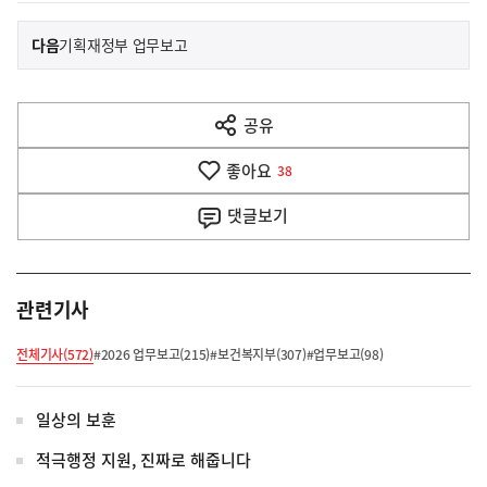
이
기
다음
기획재정부 업무보고
사
전
다
공유
열
음
기
좋아요
기
38
사
댓글
보기
관련기사
전체기사(572)
#2026 업무보고(215)
#보건복지부(307)
#업무보고(98)
일상의 보훈
적극행정 지원, 진짜로 해줍니다