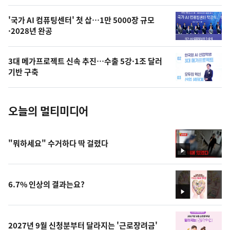
,
오
'국가 AI 컴퓨팅센터' 첫 삽…1만 5000장 규모
·2028년 완공
늘
의
3대 메가프로젝트 신속 추진…수출 5강·1조 달러
사
기반 구축
진
오늘의 멀티미디어
"뭐하세요" 수거하다 딱 걸렸다
영
상
6.7% 인상의 결과는요?
영
상
2027년 9월 신청분부터 달라지는 '근로장려금'