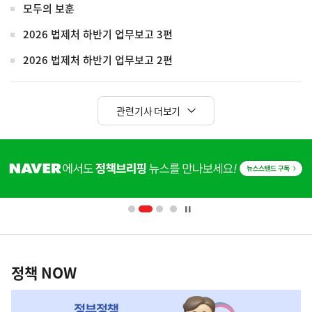
모두의 보훈
2026 법제처 하반기 업무보고 3편
2026 법제처 하반기 업무보고 2편
관련기사 더보기
히
단
배
너
영
정
역
책
정책 NOW
NOW,