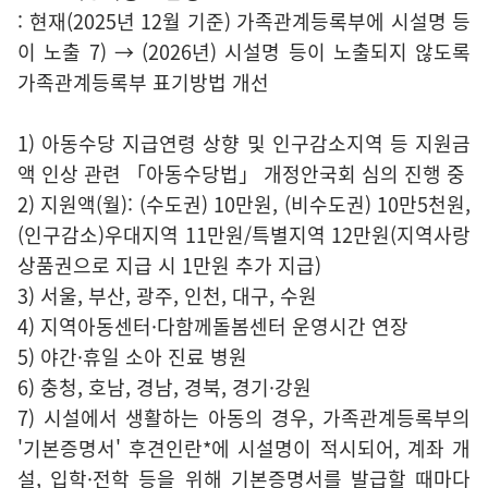
: 현재(2025년 12월 기준) 가족관계등록부에 시설명 등
이 노출 7) → (2026년) 시설명 등이 노출되지 않도록
가족관계등록부 표기방법 개선
1) 아동수당 지급연령 상향 및 인구감소지역 등 지원금
액 인상 관련 「아동수당법」 개정안국회 심의 진행 중
2) 지원액(월): (수도권) 10만원, (비수도권) 10만5천원,
(인구감소)우대지역 11만원/특별지역 12만원(지역사랑
상품권으로 지급 시 1만원 추가 지급)
3) 서울, 부산, 광주, 인천, 대구, 수원
4) 지역아동센터·다함께돌봄센터 운영시간 연장
5) 야간·휴일 소아 진료 병원
6) 충청, 호남, 경남, 경북, 경기·강원
7) 시설에서 생활하는 아동의 경우, 가족관계등록부의
'기본증명서' 후견인란*에 시설명이 적시되어, 계좌 개
설, 입학·전학 등을 위해 기본증명서를 발급할 때마다