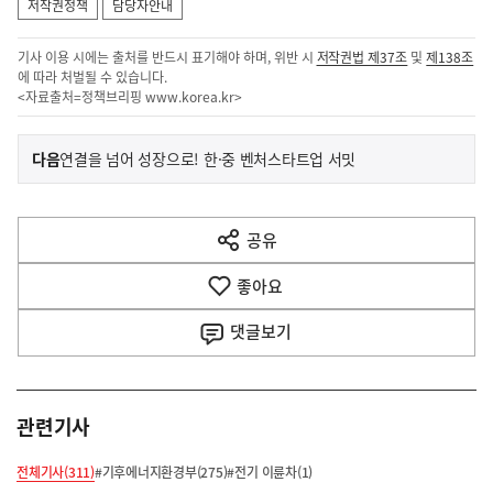
저작권정책
담당자안내
기사 이용 시에는 출처를 반드시 표기해야 하며, 위반 시
저작권법 제37조
및
제138조
에 따라 처벌될 수 있습니다.
<자료출처=정책브리핑
www.korea.kr
>
이
기
다음
연결을 넘어 성장으로! 한·중 벤처스타트업 서밋
사
전
다
공유
열
음
기
좋아요
기
사
댓글
보기
관련기사
전체기사(311)
#기후에너지환경부(275)
#전기 이륜차(1)