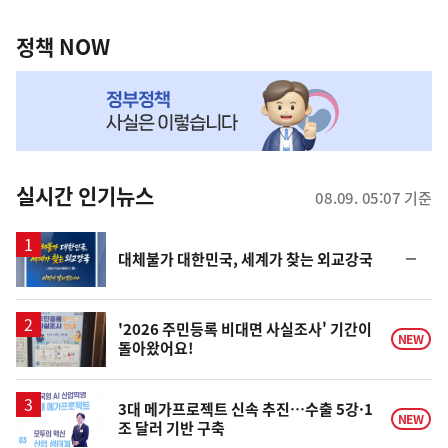
정
역
책
정책 NOW
NOW,
MY
맞
춤
뉴
실시간 인기뉴스
08.09. 05:07 기준
스
순
대체불가 대한민국, 세계가 찾는 외교강국
위
동
일
'2026 주민등록 비대면 사실조사' 기간이
NEW
돌아왔어요!
3대 메가프로젝트 신속 추진…수출 5강·1
NEW
조 달러 기반 구축