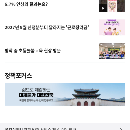
6.7% 인상의 결과는요?
영
상
2027년 9월 신청분부터 달라지는 '근로장려금'
방학 중 초등돌봄교육 현장 방문
정책포커스
공지
정책브리핑 RSS 서비스 제공 중단 안내