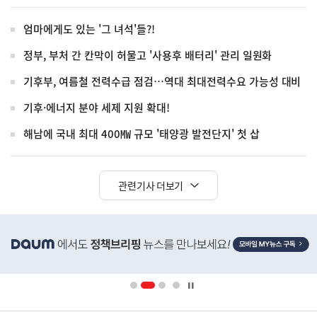
엄마에게도 있는 '그 녀석'들?!
정부, 부처 간 칸막이 허물고 '사용후 배터리' 관리 일원화
기후부, 여름철 전력수급 점검…역대 최대전력수요 가능성 대비
기후·에너지 분야 세제 지원 확대!
해남에 국내 최대 400㎿ 규모 '태양광 발전단지' 첫 삽
관련기사 더보기
히
단
배
너
영