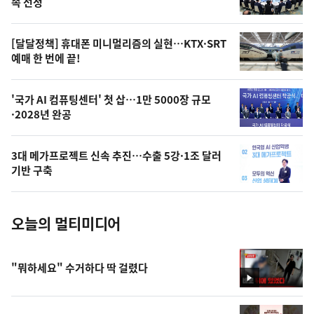
속 선정
의
영
[달달정책] 휴대폰 미니멀리즘의 실현…KTX·SRT
상
예매 한 번에 끝!
,
오
'국가 AI 컴퓨팅센터' 첫 삽…1만 5000장 규모
·2028년 완공
늘
의
3대 메가프로젝트 신속 추진…수출 5강·1조 달러
사
기반 구축
진
오늘의 멀티미디어
"뭐하세요" 수거하다 딱 걸렸다
영
상