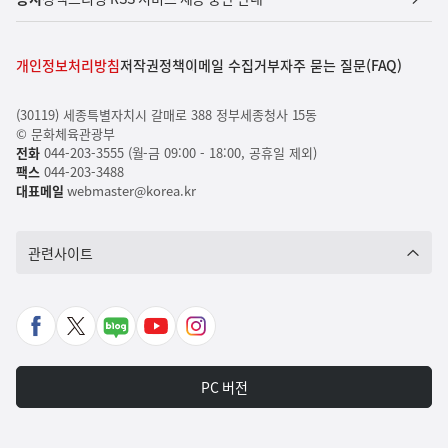
개인정보처리방침
저작권정책
이메일 수집거부
자주 묻는 질문(FAQ)
(30119) 세종특별자치시 갈매로 388 정부세종청사 15동
© 문화체육관광부
전화
044-203-3555 (월-금 09:00 - 18:00, 공휴일 제외)
팩스
044-203-3488
대표메일
webmaster@korea.kr
관련사이트
페
X
네
유
인
이
바
이
튜
스
스
로
버
브
타
PC 버전
북
가
포
바
그
바
기
스
로
램
로
트
가
바