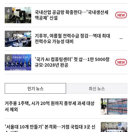
국내산업 공급망 확충한다…'국내생산세
NEW
액공제' 신설
기후부, 여름철 전력수급 점검…역대 최대
순
전력수요 가능성 대비
위
동
일
'국가 AI 컴퓨팅센터' 첫 삽…1만 5000장
NEW
규모·2028년 완공
인
인기 뉴스
최신 뉴스
기,
인
기
최
거주용 1주택, 시가 20억 원까지 종부세 과세 대상
뉴
서 제외
신,
스
오
'서울대 10개 만들기' 본격화…거점 국립대 3곳 신
늘