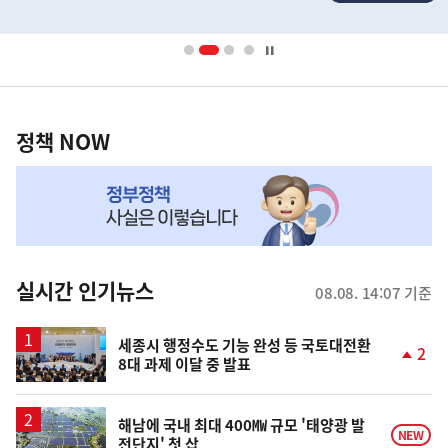
배
너
영
정
역
책
정책 NOW
NOW,
MY
맞
춤
뉴
실시간 인기뉴스
08.08. 14:07 기준
스
세종시 행정수도 기능 완성 등 국토대전환
2
8대 과제 이달 중 발표
단
계
상
승
해남에 국내 최대 400㎿ 규모 '태양광 발
NEW
전단지' 첫 삽