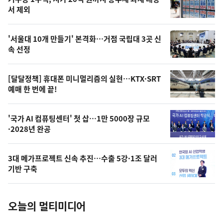
최
뉴
서 제외
신,
스
오
'서울대 10개 만들기' 본격화…거점 국립대 3곳 신
늘
속 선정
의
영
[달달정책] 휴대폰 미니멀리즘의 실현…KTX·SRT
상
예매 한 번에 끝!
,
오
'국가 AI 컴퓨팅센터' 첫 삽…1만 5000장 규모
·2028년 완공
늘
의
3대 메가프로젝트 신속 추진…수출 5강·1조 달러
사
기반 구축
진
오늘의 멀티미디어