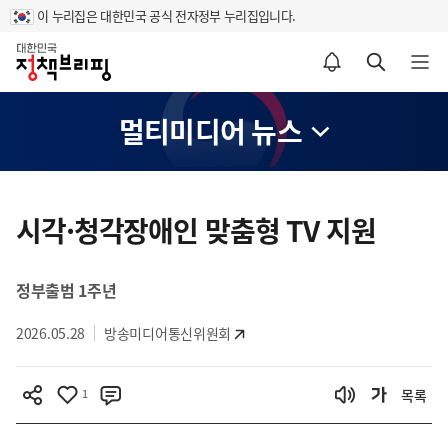
이 누리집은 대한민국 공식 전자정부 누리집입니다.
홈
알림설정 바로가기
검색 바로가기
메뉴 열기
멀티미디어 뉴스
콘
텐
시각·청각장애인 맞춤형 TV 지원
츠
영
정부출범 1주년
역
2026.05.28
방송미디어통신위원회
1
목록