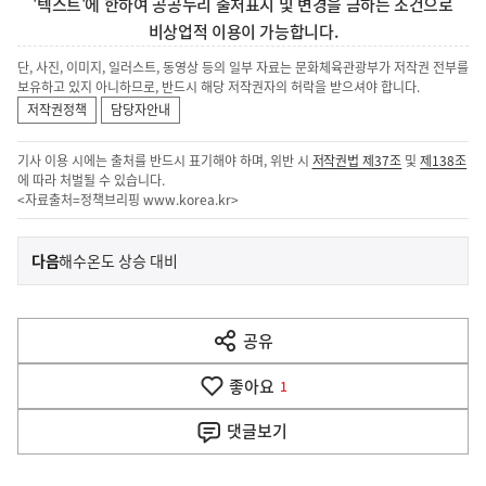
'텍스트'에 한하여 공공누리 출처표시 및 변경을 금하는 조건으로
비상업적 이용이 가능합니다.
단, 사진, 이미지, 일러스트, 동영상 등의 일부 자료는 문화체육관광부가 저작권 전부를
보유하고 있지 아니하므로, 반드시 해당 저작권자의 허락을 받으셔야 합니다.
저작권정책
담당자안내
기사 이용 시에는 출처를 반드시 표기해야 하며, 위반 시
저작권법 제37조
및
제138조
에 따라 처벌될 수 있습니다.
<자료출처=정책브리핑
www.korea.kr
>
이
기
다음
해수온도 상승 대비
사
전
다
공유
열
음
기
좋아요
기
1
사
댓글
보기