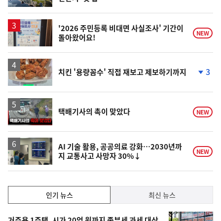
'2026 주민등록 비대면 사실조사' 기간이
NEW
돌아왔어요!
3
치킨 '용량꼼수' 직접 재보고 제보하기까지
단
계
하
락
영
택배기사의 촉이 맞았다
NEW
상
AI 기술 활용, 공공의료 강화…2030년까
NEW
지 교통사고 사망자 30%↓
인
인기 뉴스
최신 뉴스
기,
인
기
거주용 1주택, 시가 20억 원까지 종부세 과세 대상