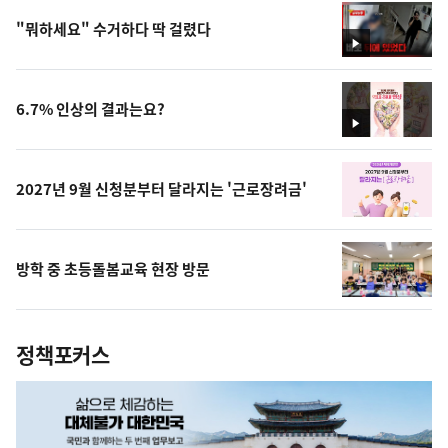
"뭐하세요" 수거하다 딱 걸렸다
영
상
6.7% 인상의 결과는요?
영
상
2027년 9월 신청분부터 달라지는 '근로장려금'
방학 중 초등돌봄교육 현장 방문
정책포커스