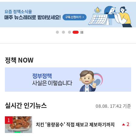
히
단
배
너
영
정
역
책
정책 NOW
NOW,
MY
맞
춤
뉴
실시간 인기뉴스
08.08. 17:42 기준
스
2
치킨 '용량꼼수' 직접 재보고 제보하기까지
단
계