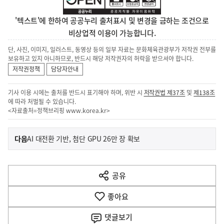
'텍스트'에 한하여 공공누리 출처표시 및 변경을 금하는 조건으로
비상업적 이용이 가능합니다.
단, 사진, 이미지, 일러스트, 동영상 등의 일부 자료는 문화체육관광부가 저작권 전부를
보유하고 있지 아니하므로, 반드시 해당 저작권자의 허락을 받으셔야 합니다.
저작권정책
담당자안내
기사 이용 시에는 출처를 반드시 표기해야 하며, 위반 시
저작권법 제37조
및
제138조
에 따라 처벌될 수 있습니다.
<자료출처=정책브리핑
www.korea.kr
>
이
기
다음
AI 대전환 기반, 첨단 GPU 26만 장 확보
사
전
다
공유
열
음
기
좋아요
기
사
댓글
보기