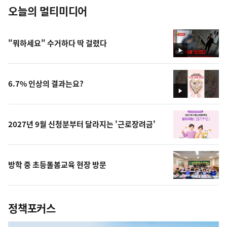
오늘의 멀티미디어
"뭐하세요" 수거하다 딱 걸렸다
영
상
6.7% 인상의 결과는요?
영
상
2027년 9월 신청분부터 달라지는 '근로장려금'
방학 중 초등돌봄교육 현장 방문
정책포커스