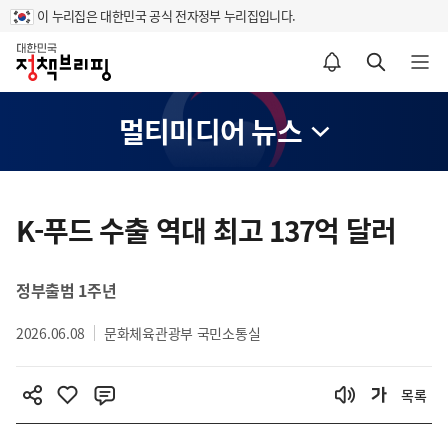
이 누리집은 대한민국 공식 전자정부 누리집입니다.
홈
알림설정 바로가기
검색 바로가기
메뉴 열기
멀티미디어 뉴스
콘
텐
K-푸드 수출 역대 최고 137억 달러
츠
영
정부출범 1주년
역
2026.06.08
문화체육관광부 국민소통실
목록