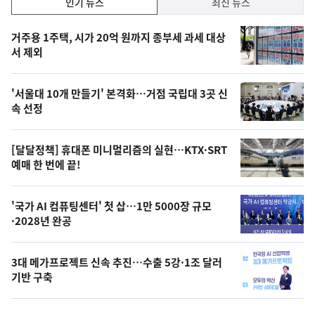
인기 뉴스
최신 뉴스
기,
인
기
최
거주용 1주택, 시가 20억 원까지 종부세 과세 대상
뉴
서 제외
신,
스
오
'서울대 10개 만들기' 본격화…거점 국립대 3곳 신
늘
속 선정
의
영
[달달정책] 휴대폰 미니멀리즘의 실현…KTX·SRT
상
예매 한 번에 끝!
,
오
'국가 AI 컴퓨팅센터' 첫 삽…1만 5000장 규모
·2028년 완공
늘
의
3대 메가프로젝트 신속 추진…수출 5강·1조 달러
사
기반 구축
진