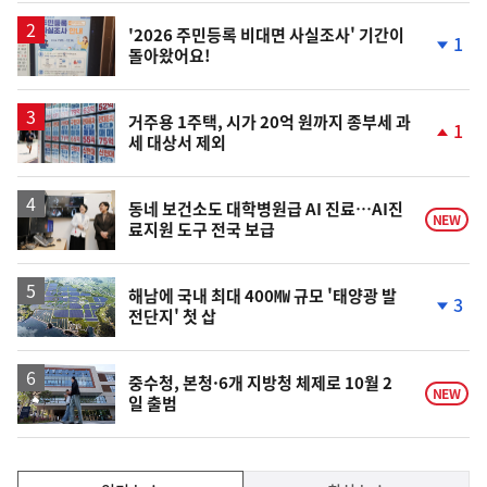
상
승
'2026 주민등록 비대면 사실조사' 기간이
1
돌아왔어요!
단
계
하
락
거주용 1주택, 시가 20억 원까지 종부세 과
1
세 대상서 제외
단
계
상
승
동네 보건소도 대학병원급 AI 진료…AI진
NEW
료지원 도구 전국 보급
해남에 국내 최대 400㎿ 규모 '태양광 발
3
전단지' 첫 삽
단
계
하
락
중수청, 본청·6개 지방청 체제로 10월 2
NEW
일 출범
인