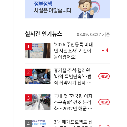
실시간 인기뉴스
08.09. 03:27 기준
'2026 주민등록 비대
4
면 사실조사' 기간이
단
돌아왔어요!
계
상
승
휴가철·추석·핼러윈
'마약 특별단속'…범
NEW
죄 취약시기 선제 대
응
국내 첫 '한국형 이지
스구축함' 건조 본격
NEW
화…2032년 해군 인
도
3대 메가프로젝트 신