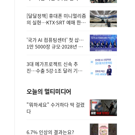
정
[달달정책] 휴대폰 미니멀리즘
의 실현…KTX·SRT 예매 한
번에 끝!
'국가 AI 컴퓨팅센터' 첫 삽…
1만 5000장 규모·2028년 완
공
3대 메가프로젝트 신속 추
진…수출 5강·1조 달러 기반
구축
오늘의 멀티미디어
"뭐하세요" 수거하다 딱 걸렸
다
6.7% 인상의 결과는요?