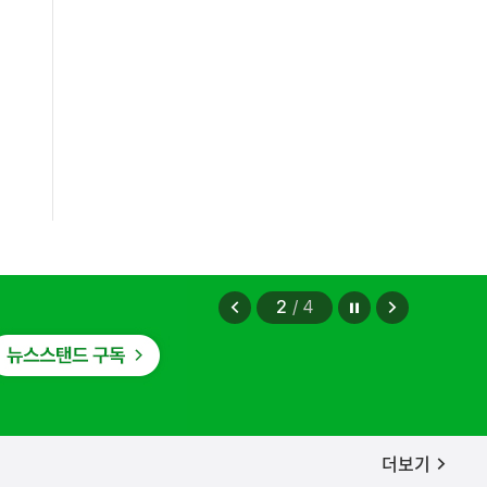
법무부에 개선 요청" 관련
2026.08.08
정지
이
다
2
/
4
전
음
보
보
기
기
공지사항
더보기