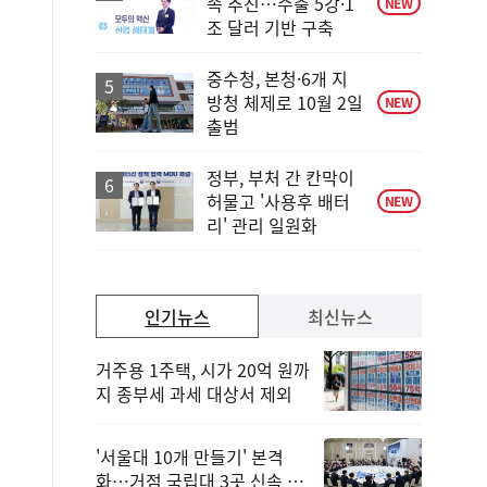
속 추진…수출 5강·1
NEW
조 달러 기반 구축
중수청, 본청·6개 지
방청 체제로 10월 2일
NEW
출범
정부, 부처 간 칸막이
허물고 '사용후 배터
NEW
리' 관리 일원화
인기뉴스
최신뉴스
거주용 1주택, 시가 20억 원까
지 종부세 과세 대상서 제외
'서울대 10개 만들기' 본격
화…거점 국립대 3곳 신속 선