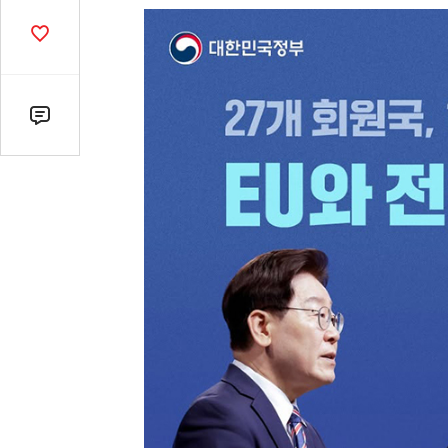
열
기
공
감
수
댓
글
수
(클
릭
시
댓
글
로
이
동)