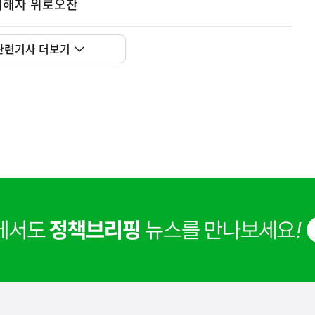
피해자 위로오찬
사
신매매방지법 걸린 '우즈벡 인력 송출'...성평등부,노동·
실
관련기사 더보기
은
이
렇
습
니
다