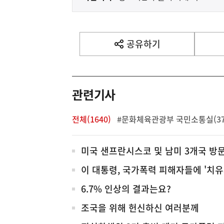
음
기
사
공유하기
열
기
영
역
관련기사
전체(1640)
#문화체육관광부 국민소통실(37
전
미국 샌프란시스코 및 남미 3개국 방
체
이 대통령, 국가폭력 피해자들에 '치유
6.7% 인상의 결과는요?
조국을 위해 헌신하신 여러분께