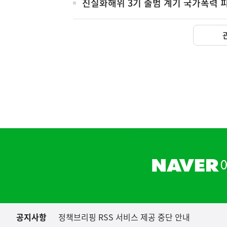
진실화해위 3기 출범 계기 국가폭력 
(설명) 프레시안, "인
고용노동부
하
단
배
너
영
역
공지사항
정책브리핑 RSS 서비스 제공 중단 안내