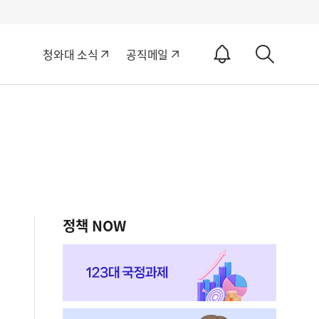
알
청와대 소식
공직메일
림
상
ON
세
검
색
정책 NOW