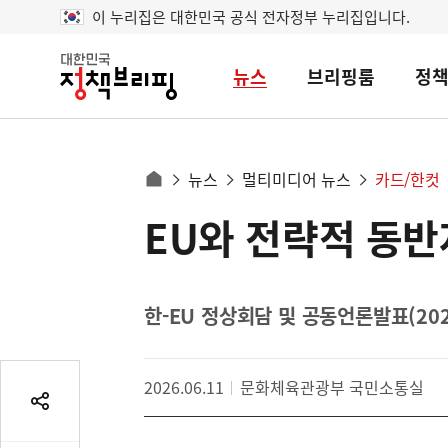
이 누리집은 대한민국 공식 전자정부 누리집입니다.
뉴스
브리핑룸
정
대
한
민
국
정
사
뉴스
멀티미디어 뉴스
카드/한컷
책
홈
브
이
으
EU와 전략적 동반
콘
리
트
로
핑
텐
이
츠
동
영
한-EU 정상회담 및 공동언론발표(2026
경
역
로
2026.06.11
문화체육관광부 국민소통실
공
유