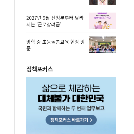
2027년 9월 신청분부터 달라
지는 '근로장려금'
방학 중 초등돌봄교육 현장 방
문
정책포커스