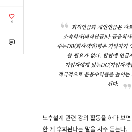
유
열
기
공
4
감
퇴직연금과 개인연금은 다르
수
소속회사(퇴직연금)나 금융회사
댓
주는DB(회사책임)형은 가입자가 
글
쓸 필요가 없다. 반면에 연금
수
가입자에게 있는DC(가입자책임
(클
릭
적극적으로 운용수익률을 높이는 
시
된다.
댓
글
로
이
동)
노후설계 관련 강의 활동을 하다 보면
한 게 후회된다는 말을 자주 듣는다.