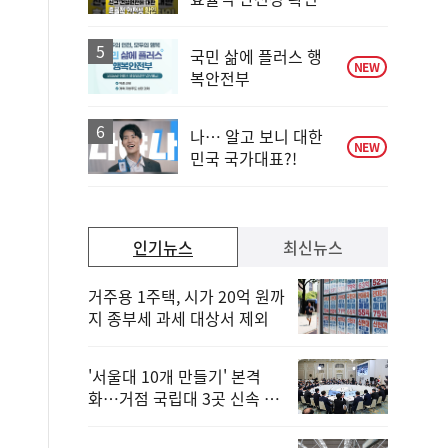
국민 삶에 플러스 행
NEW
복안전부
나… 알고 보니 대한
NEW
민국 국가대표?!
인기뉴스
최신뉴스
거주용 1주택, 시가 20억 원까
지 종부세 과세 대상서 제외
'서울대 10개 만들기' 본격
화…거점 국립대 3곳 신속 선
정