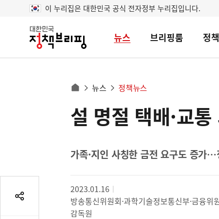
이 누리집은 대한민국 공식 전자정부 누리집입니다.
뉴스
브리핑룸
정
대
한
민
국
정
사
뉴스
정책뉴스
책
홈
브
이
으
설 명절 택배·교통
콘
리
트
로
핑
텐
이
츠
동
영
가족·지인 사칭한 금전 요구도 증가…정
경
역
로
2023.01.16
방송통신위원회·과학기술정보통신부·금융위원
공
유
감독원