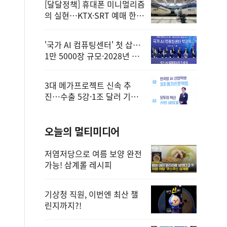
[달달정책] 휴대폰 미니멀리즘
의 실현…KTX·SRT 예매 한
번에 끝!
'국가 AI 컴퓨팅센터' 첫 삽…
1만 5000장 규모·2028년 완
공
3대 메가프로젝트 신속 추
진…수출 5강·1조 달러 기반
구축
오늘의 멀티미디어
저염저당으로 여름 보양 완전
가능! 삼계롤 레시피
기상청 직원, 이번엔 최산 챌
린지까지?!