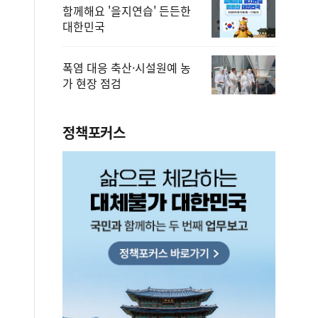
함께해요 '을지연습' 든든한
대한민국
폭염 대응 축산·시설원예 농
가 현장 점검
정책포커스