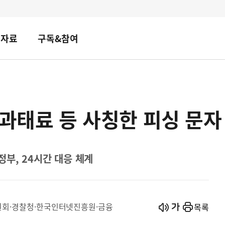
책자료
구독&참여
 과태료 등 사칭한 피싱 문자
부, 24시간 대응 체계
시작
열기
회·경찰청·한국인터넷진흥원·금융
목록