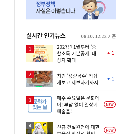
실시간 인기뉴스
08.10. 12:22 기준
2027년 1월부터 '종
1
합소득 기본공제' 대
단
상자 확대
계
상
승
치킨 '용량꼼수' 직접
1
재보고 제보하기까지
단
계
하
매주 수요일은 문화데
락
이! 부담 없이 일상에
NEW
예술을!
신규 건설원전에 대한
NEW
효율적 안전성 확인