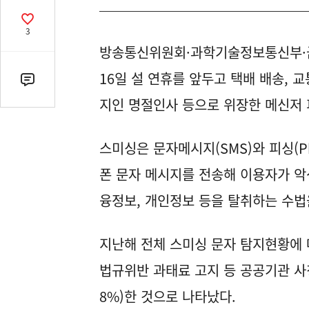
열
기
공
3
감
수
방송통신위원회·과학기술정보통신부·
16일 설 연휴를 앞두고 택배 배송,
댓
지인 명절인사 등으로 위장한 메신저 
글
수
(클
스미싱은 문자메시지(SMS)와 피싱(Ph
릭
시
폰 문자 메시지를 전송해 이용자가 악
댓
융정보, 개인정보 등을 탈취하는 수법
글
로
이
지난해 전체 스미싱 문자 탐지현황에 
동)
법규위반 과태료 고지 등 공공기관 사칭 
8%)한 것으로 나타났다.