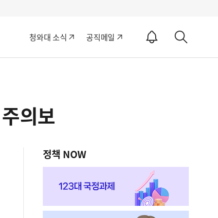
알
청와대 소식
공직메일
림
상
ON
세
검
색
 주의보
정책 NOW