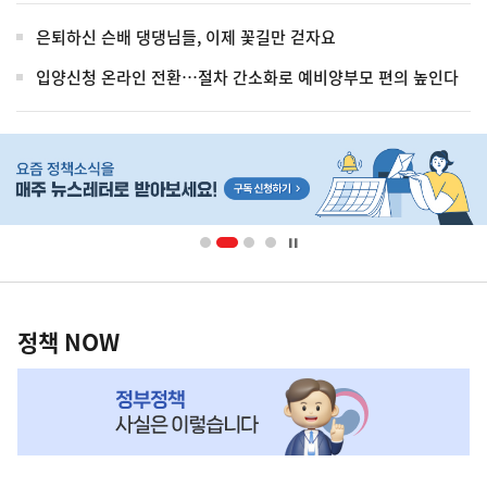
은퇴하신 슨배 댕댕님들, 이제 꽃길만 걷자요
입양신청 온라인 전환…절차 간소화로 예비양부모 편의 높인다
히
단
배
너
영
정
역
책
정책 NOW
NOW,
MY
맞
춤