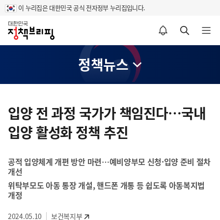
이 누리집은 대한민국 공식 전자정부 누리집입니다.
홈
알림설정 바로가기
검색 바로가기
메뉴 열기
정책뉴스
콘
텐
입양 전 과정 국가가 책임진다…국내
츠
입양 활성화 정책 추진
영
역
공적 입양체계 개편 방안 마련…예비양부모 신청·입양 준비 절차
개선
위탁부모도 아동 통장 개설, 핸드폰 개통 등 쉽도록 아동복지법
개정
2024.05.10
보건복지부