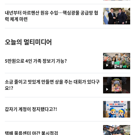
의
내년부터 아르헨산 원유 수입…핵심광물 공급망 협
사
력 체계 마련
진
오늘의 멀티미디어
5만원으로 4인 가족 장보기 가능?
영
상
소금 줄이고 맛있게 만들면 상을 주는 대회가 있다구
요!?
영
상
갑자기 계정이 정지됐다고?!
택배 물류센터 야간 불시점검