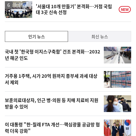
하
락
'서울대 10개 만들기' 본격화…거점 국립
NEW
대 3곳 신속 선정
인
인기 뉴스
최신 뉴스
기,
인
기
최
국내 첫 '한국형 이지스구축함' 건조 본격화…2032
뉴
년 해군 인도
신,
스
오
거주용 1주택, 시가 20억 원까지 종부세 과세 대상
늘
서 제외
의
영
보훈의료대상자, 인근 병·의원 등 치매 치료비 지원
상
받을 수 있어
,
오
이 대통령 "한-칠레 FTA 개선…핵심광물 공급망 협
력 더욱 강화"
늘