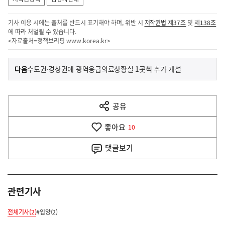
기사 이용 시에는 출처를 반드시 표기해야 하며, 위반 시
저작권법 제37조
및
제138조
에 따라 처벌될 수 있습니다.
<자료출처=정책브리핑
www.korea.kr
>
이
기
다음
수도권·경상권에 광역응급의료상황실 1곳씩 추가 개설
사
전
다
공유
열
음
기
좋아요
기
10
사
댓글
보기
관련기사
전체기사(2)
#입양(2)