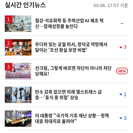
뉴
실시간 인기뉴스
08.06. 17:57 기준
스
철강·석유화학 등 주력산업 AI 제조 혁
순
신…잠재성장률 높인다
위
동
일
무더위 잊는 궁궐 피서, 창덕궁 약방에서
3
달이는 '조선 왕실 보양 비법'
단
계
상
승
영
선크림, 그렇게 바르면 차단이 아니라 차단
NEW
당해요!
상
탄소 감축 없으면 미래 열스트레스 급
1
증…'휴식 중 위험' 상승
단
계
하
락
이 대통령 "국가적 기후 재난 상황…정책
3
대응 최대치로 올려야"
단
계