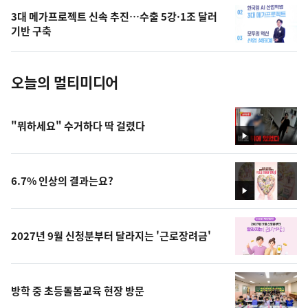
의
3대 메가프로젝트 신속 추진…수출 5강·1조 달러
사
기반 구축
진
오늘의 멀티미디어
"뭐하세요" 수거하다 딱 걸렸다
영
상
6.7% 인상의 결과는요?
영
상
2027년 9월 신청분부터 달라지는 '근로장려금'
방학 중 초등돌봄교육 현장 방문