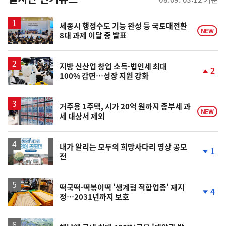
스
세종시 행정수도 기능 완성 등 국토대전환
NEW
8대 과제 이달 중 발표
지방 신산업 창업 소득·법인세 최대
2
100% 감면…성장 지원 강화
단
계
상
승
거주용 1주택, 시가 20억 원까지 종부세 과
NEW
세 대상서 제외
내가 알리는 모두의 희망사다리 영상 공모
1
전
단
계
하
락
떡국떡·떡볶이떡 '생계형 적합업종' 재지
4
정…2031년까지 보호
단
계
하
락