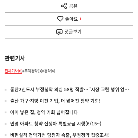
다
공유
열
음
기
좋아요
기
1
사
댓글
보기
관련기사
전체기사(6)
#주택청약(3)
#청약(4)
동탄2신도시 부정청약 의심 58명 적발…"시장 교란 행위 엄정 대응"
출산 가구·지방 이전 기업, 더 넓어진 청약 기회!
아이 낳은 집, 청약 기회 넓어집니다
민영 아파트 청약 신생아 특별공급 시행(6/15~)
비현실적 청약가점 당첨자 속출, 부정청약 집중조사!