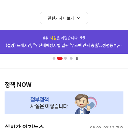
관련기사 더보기
히
단
(설명) 프레시안, "인신매매방지법 걸린 '우즈벡 인력 송출'...성평등부,노동·법무부에 개선 요청" 관련
배
너
영
정
역
책
정책 NOW
NOW,
MY
맞
춤
뉴
실시간 인기뉴스
08.09. 03:12 기준