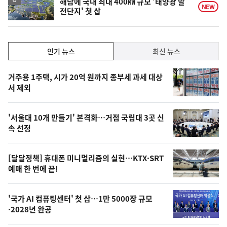
해남에 국내 최대 400㎿ 규모 '태양광 발
NEW
전단지' 첫 삽
인
인기 뉴스
최신 뉴스
기,
인
기
최
거주용 1주택, 시가 20억 원까지 종부세 과세 대상
뉴
서 제외
신,
스
오
'서울대 10개 만들기' 본격화…거점 국립대 3곳 신
늘
속 선정
의
영
[달달정책] 휴대폰 미니멀리즘의 실현…KTX·SRT
상
예매 한 번에 끝!
,
오
'국가 AI 컴퓨팅센터' 첫 삽…1만 5000장 규모
·2028년 완공
늘