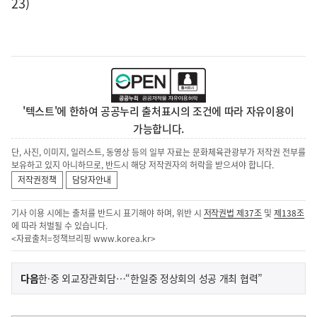
23)
'텍스트'에 한하여 공공누리 출처표시의 조건에 따라 자유이용이
가능합니다.
단, 사진, 이미지, 일러스트, 동영상 등의 일부 자료는 문화체육관광부가 저작권 전부를
보유하고 있지 아니하므로, 반드시 해당 저작권자의 허락을 받으셔야 합니다.
저작권정책
담당자안내
기사 이용 시에는 출처를 반드시 표기해야 하며, 위반 시
저작권법 제37조
및
제138조
에 따라 처벌될 수 있습니다.
<자료출처=정책브리핑
www.korea.kr
>
이
기
다음
한·중 외교장관회담…“한일중 정상회의 성공 개최 협력”
사
전