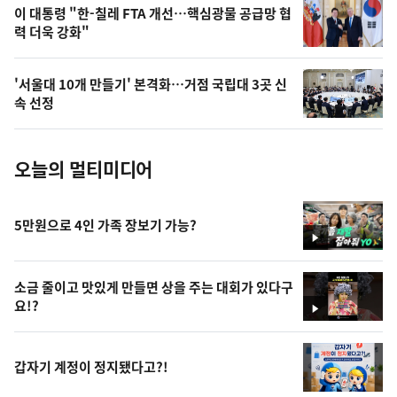
오
이 대통령 "한-칠레 FTA 개선…핵심광물 공급망 협
력 더욱 강화"
늘
의
'서울대 10개 만들기' 본격화…거점 국립대 3곳 신
사
속 선정
진
오늘의 멀티미디어
5만원으로 4인 가족 장보기 가능?
영
상
소금 줄이고 맛있게 만들면 상을 주는 대회가 있다구
요!?
영
상
갑자기 계정이 정지됐다고?!