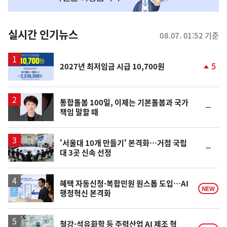
맞
춤
뉴
실시간 인기뉴스
08.07. 01:52 기준
스
5
2027년 최저임금 시급 10,700원
단
계
상
승
통합돌봄 100일, 이제는 기본돌봄과 국가
순
책임 말할 때
위
동
일
'서울대 10개 만들기' 본격화…거점 국립
순
대 3곳 신속 선정
위
동
일
혜택 자동신청·복합민원 원스톱 도입…AI
NEW
행정혁신 본격화
철강·석유화학 등 주력산업 AI 제조 혁