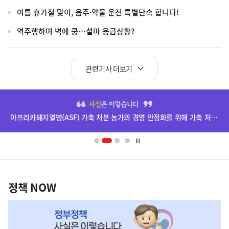
여름 휴가철 맞이, 음주·약물 운전 특별단속 합니다!
역주행하며 벽에 쿵…설마 응급상황?
관련기사 더보기
히
단
아프리카돼지열병(ASF) 가축 처분 농가의 경영 안정화를 위해 가축 처분 보상금을 신속하게 지급하겠습니다.
배
너
영
정
역
책
정책 NOW
NOW,
MY