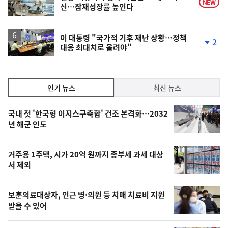
NEW
신…잠재성장률 높인다
이 대통령 "국가적 기후 재난 상황…정책
2
대응 최대치로 올려야"
단
계
하
락
인
인기 뉴스
최신 뉴스
기,
인
기
최
국내 첫 '한국형 이지스구축함' 건조 본격화…2032
뉴
년 해군 인도
신,
스
오
거주용 1주택, 시가 20억 원까지 종부세 과세 대상
늘
서 제외
의
영
보훈의료대상자, 인근 병·의원 등 치매 치료비 지원
상
받을 수 있어
,