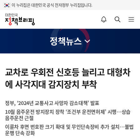
이 누리집은 대한민국 공식 전자정부 누리집입니다.
홈
알림설정 바로가기
검색 바로가기
메뉴 열기
정책뉴스
콘
텐
교차로 우회전 신호등 늘리고 대형차
츠
에 사각지대 감지장치 부착
영
역
정부, ‘2024년 교통사고 사망자 감소대책’ 발표
10월 음주운전 방지장치 장착 ‘조건부 운전면허제’ 시행…상습
음주운전 근절
이륜차 후면 번호판 크기 확대 및 무인단속장비 추가 설치…불법
운행 단속 강화