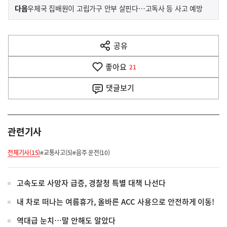
이
기
다음
우체국 집배원이 고립가구 안부 살핀다…고독사 등 사고 예방
사
전
다
공유
열
음
기
좋아요
기
21
사
댓글
보기
관련기사
전체기사(15)
#교통사고(5)
#음주 운전(10)
고속도로 사망자 급증, 경찰청 특별 대책 나선다
내 차로 떠나는 여름휴가, 올바른 ACC 사용으로 안전하게 이동!
역대급 눈치…말 안해도 알았다