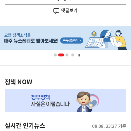
사
댓글
보기
히
단
배
너
영
정
역
책
정책 NOW
NOW,
MY
맞
춤
뉴
실시간 인기뉴스
08.08. 23:27 기준