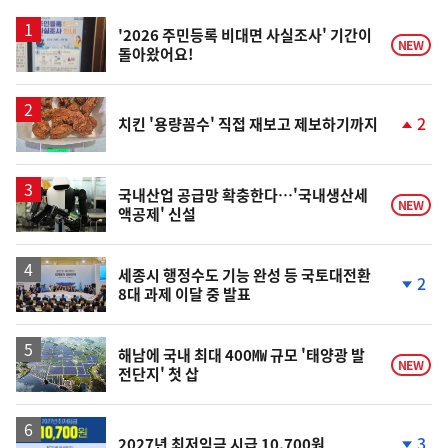
스
'2026 주민등록 비대면 사실조사' 기간이
NEW
돌아왔어요!
2
치킨 '용량꼼수' 직접 재보고 제보하기까지
단
계
상
승
국내산업 공급망 확충한다…'국내생산세
NEW
액공제' 신설
세종시 행정수도 기능 완성 등 국토대전환
2
8대 과제 이달 중 발표
단
계
하
락
해남에 국내 최대 400㎿ 규모 '태양광 발
NEW
전단지' 첫 삽
3
2027년 최저임금 시급 10,700원