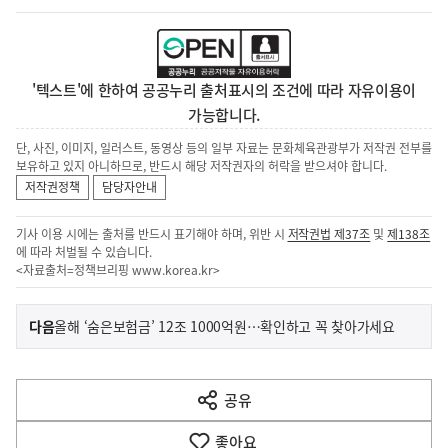
'텍스트'에 한하여 공공누리 출처표시의 조건에 따라 자유이용이
가능합니다.
단, 사진, 이미지, 일러스트, 동영상 등의 일부 자료는 문화체육관광부가 저작권 전부를
보유하고 있지 아니하므로, 반드시 해당 저작권자의 허락을 받으셔야 합니다.
저작권정책
담당자안내
기사 이용 시에는 출처를 반드시 표기해야 하며, 위반 시
저작권법 제37조
및
제138조
에 따라 처벌될 수 있습니다.
<자료출처=정책브리핑
www.korea.kr
>
이
기
다음
올해 ‘숨은보험금’ 12조 1000억원…확인하고 꼭 찾아가세요
사
전
다
공유
열
음
기
좋아요
기