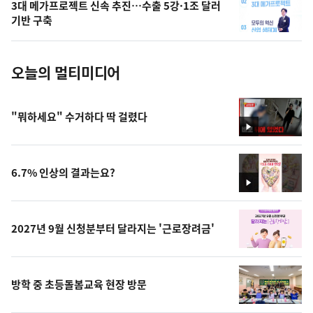
3대 메가프로젝트 신속 추진…수출 5강·1조 달러
사
기반 구축
진
오늘의 멀티미디어
"뭐하세요" 수거하다 딱 걸렸다
영
상
6.7% 인상의 결과는요?
영
상
2027년 9월 신청분부터 달라지는 '근로장려금'
방학 중 초등돌봄교육 현장 방문