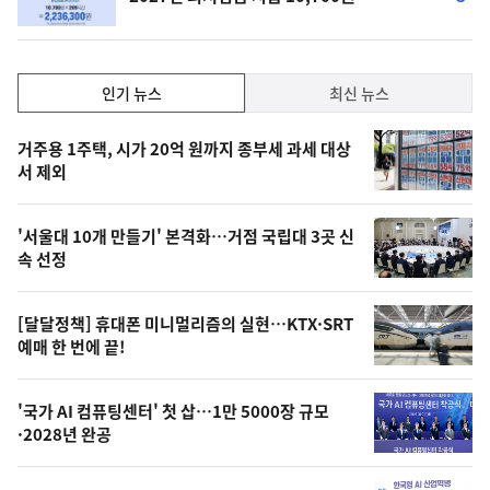
단
계
하
락
인
인기 뉴스
최신 뉴스
기,
인
기
최
거주용 1주택, 시가 20억 원까지 종부세 과세 대상
뉴
서 제외
신,
스
오
'서울대 10개 만들기' 본격화…거점 국립대 3곳 신
늘
속 선정
의
영
[달달정책] 휴대폰 미니멀리즘의 실현…KTX·SRT
상
예매 한 번에 끝!
,
오
'국가 AI 컴퓨팅센터' 첫 삽…1만 5000장 규모
·2028년 완공
늘
의