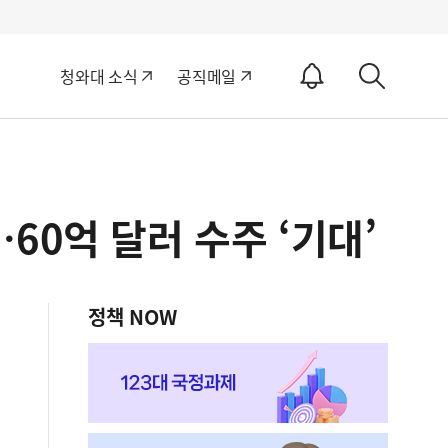
알
청와대 소식
공직메일
림
상
ON
세
검
색
60억 달러 수주 ‘기대’
정책 NOW