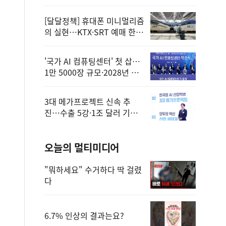
정
[달달정책] 휴대폰 미니멀리즘
의 실현…KTX·SRT 예매 한
번에 끝!
'국가 AI 컴퓨팅센터' 첫 삽…
1만 5000장 규모·2028년 완
공
3대 메가프로젝트 신속 추
진…수출 5강·1조 달러 기반
구축
오늘의 멀티미디어
"뭐하세요" 수거하다 딱 걸렸
다
6.7% 인상의 결과는요?