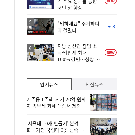
기 주요 성과를 통한
NEW
국민 삶 향상
"뭐하세요" 수거하다
3
딱 걸렸다
단
계
하
지방 신산업 창업 소
락
득·법인세 최대
NEW
100% 감면…성장 지
원 강화
인기뉴스
최신뉴스
거주용 1주택, 시가 20억 원까
지 종부세 과세 대상서 제외
'서울대 10개 만들기' 본격
화…거점 국립대 3곳 신속 선