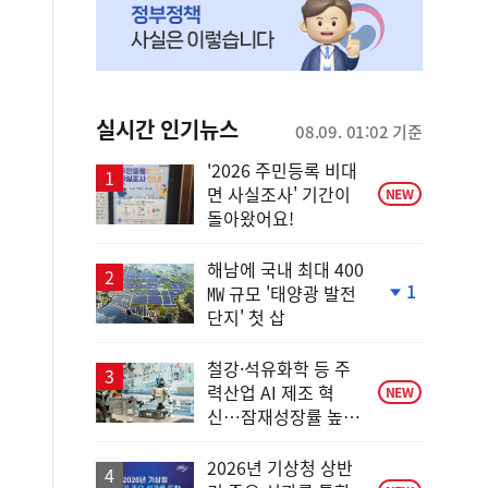
실시간 인기뉴스
08.09. 01:02 기준
'2026 주민등록 비대
면 사실조사' 기간이
NEW
돌아왔어요!
해남에 국내 최대 400
1
㎿ 규모 '태양광 발전
단
단지' 첫 삽
계
하
락
철강·석유화학 등 주
력산업 AI 제조 혁
NEW
신…잠재성장률 높인
다
2026년 기상청 상반