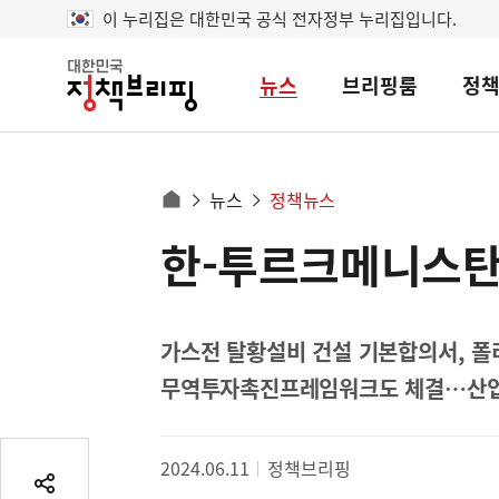
이 누리집은 대한민국 공식 전자정부 누리집입니다.
뉴스
브리핑룸
정
대
한
민
국
정
사
뉴스
정책뉴스
책
홈
브
이
으
한-투르크메니스탄,
콘
리
트
로
핑
텐
이
츠
동
영
가스전 탈황설비 건설 기본합의서, 폴
경
역
무역투자촉진프레임워크도 체결…산업·
로
2024.06.11
정책브리핑
공