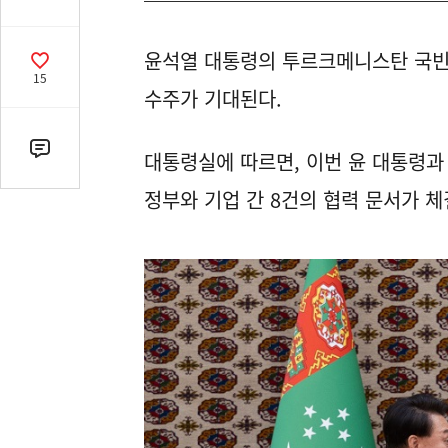
유
열
윤석열 대통령의 투르크메니스탄 국빈 
기
공
15
감
수주가 기대된다.
수
댓
대통령실에 따르면, 이번 윤 대통령
글
정부와 기업 간 8건의 협력 문서가 체
수
(클
릭
시
댓
글
로
이
동)