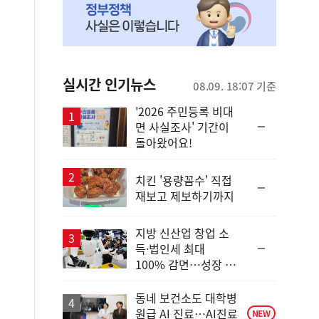
실시간 인기뉴스
08.09. 18:07 기준
'2026 주민등록 비대
순
면 사실조사' 기간이
위
돌아왔어요!
동
일
치킨 '용량꼼수' 직접
순
재보고 제보하기까지
위
동
일
지방 신산업 창업 소
순
득·법인세 최대
위
100% 감면…성장 지
동
원 강화
일
동네 보건소도 대학병
원급 AI 진료…AI진료
NEW