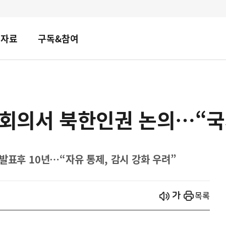
책자료
구독&참여
 회의서 북한인권 논의…“국
발표후 10년…“자유 통제, 감시 강화 우려”
시작
열기
목록