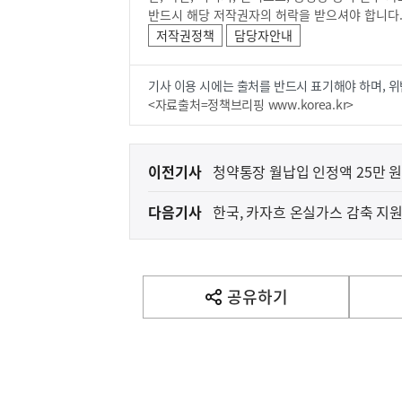
반드시 해당 저작권자의 허락을 받으셔야 합니다
저작권정책
담당자안내
기사 이용 시에는 출처를 반드시 표기해야 하며, 위
<자료출처=정책브리핑 www.korea.kr>
이
이전기사
전
다음기사
한국, 카자흐 온실가스 감축 지
다
음
기
사
공유하기
열
기
영
역