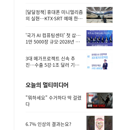
정
[달달정책] 휴대폰 미니멀리즘
의 실현…KTX·SRT 예매 한
번에 끝!
'국가 AI 컴퓨팅센터' 첫 삽…
1만 5000장 규모·2028년 완
공
3대 메가프로젝트 신속 추
진…수출 5강·1조 달러 기반
구축
오늘의 멀티미디어
"뭐하세요" 수거하다 딱 걸렸
다
6.7% 인상의 결과는요?