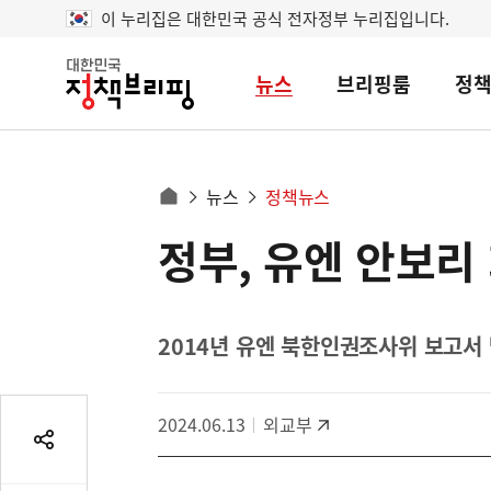
이 누리집은 대한민국 공식 전자정부 누리집입니다.
뉴스
브리핑룸
정
대
한
민
국
정
사
뉴스
정책뉴스
책
홈
브
이
으
정부, 유엔 안보리
콘
리
트
로
핑
텐
이
츠
동
영
2014년 유엔 북한인권조사위 보고서 
경
역
로
2024.06.13
외교부
공
유