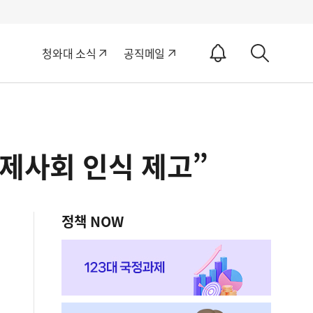
알
청와대 소식
공직메일
림
상
ON
세
검
색
제사회 인식 제고”
정책 NOW