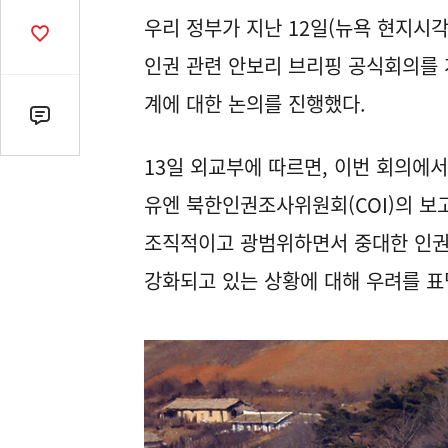
열
우리 정부가 지난 12일(뉴욕 현지시
기
공
감
인권 관련 안보리 브리핑 공식회의를 
수
계에 대한 논의를 진행했다.
댓
글
13일 외교부에 따르면, 이번 회의에서
수
(클
유엔 북한인권조사위원회(COI)의 보
릭
조직적이고 광범위하면서 중대한 인권침
시
댓
강화되고 있는 상황에 대해 우려를 표
글
로
이
동)