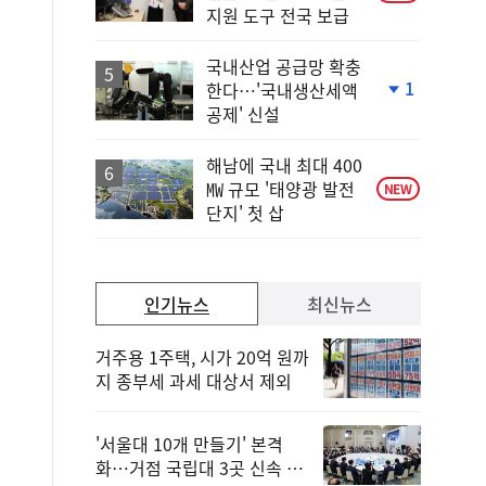
지원 도구 전국 보급
국내산업 공급망 확충
1
한다…'국내생산세액
단
공제' 신설
계
하
락
해남에 국내 최대 400
㎿ 규모 '태양광 발전
NEW
단지' 첫 삽
인기뉴스
최신뉴스
거주용 1주택, 시가 20억 원까
지 종부세 과세 대상서 제외
'서울대 10개 만들기' 본격
화…거점 국립대 3곳 신속 선