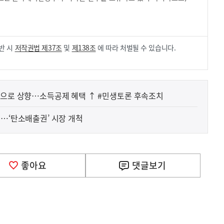
.
반 시
저작권법 제37조
및
제138조
에 따라 처벌될 수 있습니다.
청약통장 월납입 인정액 25만 원으로 상향…소득공제 혜택 ↑ #민생토론 후속조치
원…‘탄소배출권’ 시장 개척
좋아요
댓글
보기