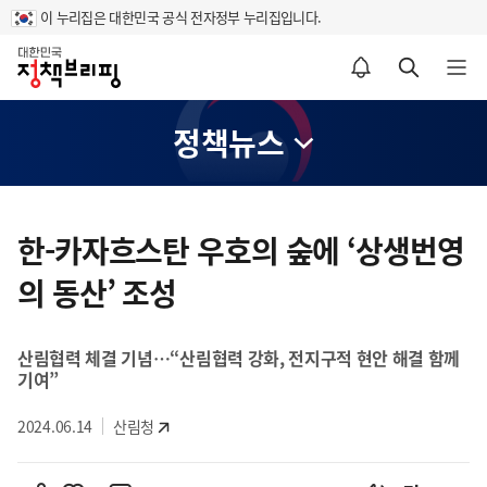
이 누리집은 대한민국 공식 전자정부 누리집입니다.
홈
알림설정 바로가기
검색 바로가기
메뉴 열기
정책뉴스
콘
텐
한-카자흐스탄 우호의 숲에 ‘상생번영
츠
의 동산’ 조성
영
역
산림협력 체결 기념…“산림협력 강화, 전지구적 현안 해결 함께
기여”
2024.06.14
산림청