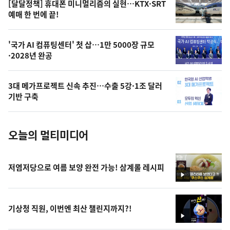
영
[달달정책] 휴대폰 미니멀리즘의 실현…KTX·SRT
상
예매 한 번에 끝!
,
오
'국가 AI 컴퓨팅센터' 첫 삽…1만 5000장 규모
·2028년 완공
늘
의
3대 메가프로젝트 신속 추진…수출 5강·1조 달러
사
기반 구축
진
오늘의 멀티미디어
저염저당으로 여름 보양 완전 가능! 삼계롤 레시피
영
상
기상청 직원, 이번엔 최산 챌린지까지?!
영