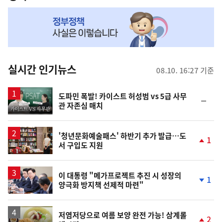
NOW,
MY
맞
춤
뉴
실시간 인기뉴스
08.10. 16:27 기준
스
영
도파민 폭발! 카이스트 허성범 vs 5급 사무
순
관 자존심 매치
상
위
동
일
'청년문화예술패스' 하반기 추가 발급…도
1
서 구입도 지원
단
계
상
승
이 대통령 "메가프로젝트 추진 시 성장의
1
양극화 방지책 선제적 마련"
단
계
하
락
영
저염저당으로 여름 보양 완전 가능! 삼계롤
2