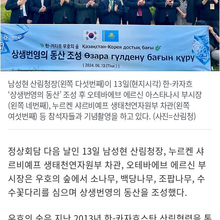
남성현 산림청장(왼쪽 다섯번째)이 13일(현지시각) 한-카자흐
‘상생번영의 동산’ 조성 후 오테바에브 에르신 아스타나시 부시장
(왼쪽 네번째), 누르켄 샤르비예프 생태천연자원부 차관(왼쪽
여섯번째) 등 참석자들과 기념촬영을 하고 있다. (사진=산림청)
정상회담 다음 날인 13일 남성현 산림청장, 누르켄 샤
르비예프 생태천연자원부 차관, 오테바에브 에르신 부
시장은 우호의 숲에서 소나무, 백당나무, 조팝나무, 수
수꽃다리를 심으며 상생번영의 동산을 조성했다.
우호의 숲은 지난 2013년 한-카자흐스탄 산림협력을 통