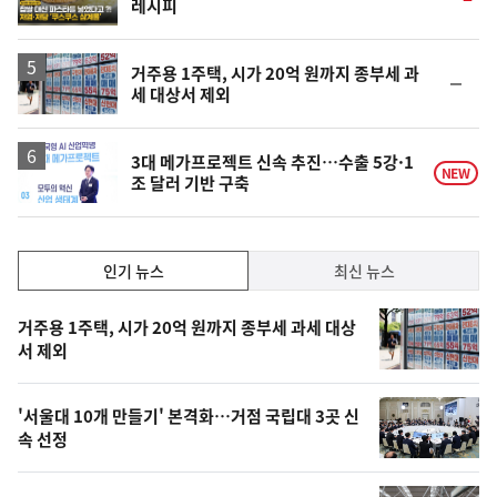
레시피
상
단
계
상
승
거주용 1주택, 시가 20억 원까지 종부세 과
순
세 대상서 제외
위
동
일
3대 메가프로젝트 신속 추진…수출 5강·1
NEW
조 달러 기반 구축
인
인기 뉴스
최신 뉴스
기,
인
기
최
거주용 1주택, 시가 20억 원까지 종부세 과세 대상
뉴
서 제외
신,
스
오
'서울대 10개 만들기' 본격화…거점 국립대 3곳 신
늘
속 선정
의