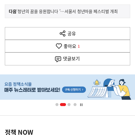
이
기
다음
‘청년의 꿈을 응원합니다 ’…서울서 청년마을 페스티벌 개최
사
전
다
공유
열
음
기
좋아요
기
1
사
댓글
보기
히
단
배
너
영
정
역
책
정책 NOW