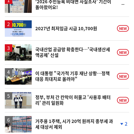
'2026 주민등록 비대면 사실조사' 기간이
순
돌아왔어요!
위
동
일
2027년 최저임금 시급 10,700원
NEW
국내산업 공급망 확충한다…'국내생산세
NEW
액공제' 신설
이 대통령 "국가적 기후 재난 상황…정책
NEW
대응 최대치로 올려야"
정부, 부처 간 칸막이 허물고 '사용후 배터
NEW
리' 관리 일원화
거주용 1주택, 시가 20억 원까지 종부세 과
2
세 대상서 제외
단