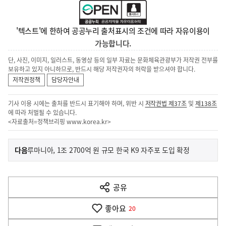
'텍스트'에 한하여 공공누리 출처표시의 조건에 따라 자유이용이
가능합니다.
단, 사진, 이미지, 일러스트, 동영상 등의 일부 자료는 문화체육관광부가 저작권 전부를
보유하고 있지 아니하므로, 반드시 해당 저작권자의 허락을 받으셔야 합니다.
저작권정책
담당자안내
기사 이용 시에는 출처를 반드시 표기해야 하며, 위반 시
저작권법 제37조
및
제138조
에 따라 처벌될 수 있습니다.
<자료출처=정책브리핑
www.korea.kr
>
이
기
다음
루마니아, 1조 2700억 원 규모 한국 K9 자주포 도입 확정
사
전
다
공유
열
음
기
좋아요
기
20