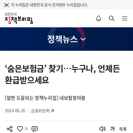
이 누리집은 대한민국 공식 전자정부 누리집입니다.
홈
알림설정 바로가기
검색 바로가기
메뉴 열기
정책뉴스
콘
텐
‘숨은보험금’ 찾기…누구나, 언제든
츠
환급받으세요
영
역
[알면 도움되는 정책누리집] 내보험찾아줌
2024.06.20
금융위원회
20
목록