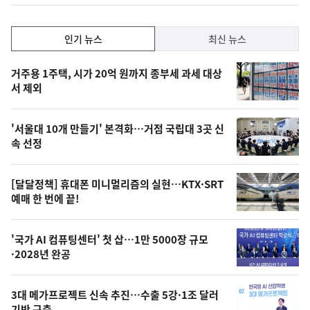
계
하
락
인
인기 뉴스
최신 뉴스
기,
인
기
최
거주용 1주택, 시가 20억 원까지 종부세 과세 대상
뉴
서 제외
신,
스
오
'서울대 10개 만들기' 본격화…거점 국립대 3곳 신
늘
속 선정
의
영
[달달정책] 휴대폰 미니멀리즘의 실현…KTX·SRT
상
예매 한 번에 끝!
,
오
'국가 AI 컴퓨팅센터' 첫 삽…1만 5000장 규모
·2028년 완공
늘
의
3대 메가프로젝트 신속 추진…수출 5강·1조 달러
사
기반 구축