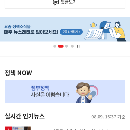
사
댓글
보기
히
단
배
너
영
정
역
책
정책 NOW
NOW,
MY
맞
춤
뉴
실시간 인기뉴스
08.09. 16:37 기준
스