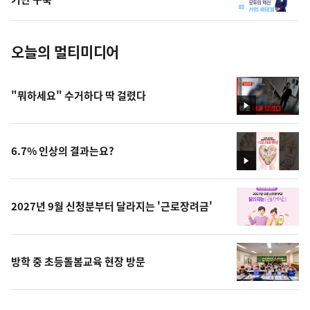
진
오늘의 멀티미디어
"뭐하세요" 수거하다 딱 걸렸다
영
상
6.7% 인상의 결과는요?
영
상
2027년 9월 신청분부터 달라지는 '근로장려금'
방학 중 초등돌봄교육 현장 방문