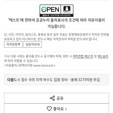
'텍스트'에 한하여 공공누리 출처표시의 조건에 따라 자유이용이
가능합니다.
단, 사진, 이미지, 일러스트, 동영상 등의 일부 자료는 문화체육관광부가 저작권 전부를
보유하고 있지 아니하므로, 반드시 해당 저작권자의 허락을 받으셔야 합니다.
저작권정책
담당자안내
기사 이용 시에는 출처를 반드시 표기해야 하며, 위반 시
저작권법 제37조
및
제138조
에 따라 처벌될 수 있습니다.
<자료출처=정책브리핑
www.korea.kr
>
이
기
다음
도시 침수 우려 지역 하수도 집중 정비…올해 3275억원 투입
사
전
다
공유
열
음
기
좋아요
기
1