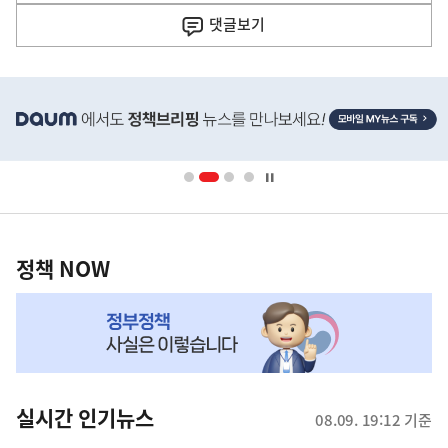
사
댓글
보기
히
단
배
너
영
정
역
책
정책 NOW
NOW,
MY
맞
춤
뉴
실시간 인기뉴스
08.09. 19:12 기준
스