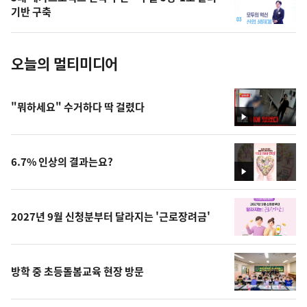
사
기반 구축
진
오늘의 멀티미디어
"뭐하세요" 수거하다 딱 걸렸다
영
상
6.7% 인상의 결과는요?
영
상
2027년 9월 신청분부터 달라지는 '근로장려금'
방학 중 초등돌봄교육 현장 방문