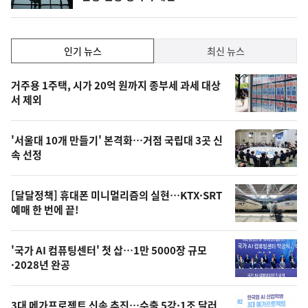
인
인기 뉴스
최신 뉴스
기,
인
기
최
거주용 1주택, 시가 20억 원까지 종부세 과세 대상
뉴
서 제외
신,
스
오
'서울대 10개 만들기' 본격화…거점 국립대 3곳 신
늘
속 선정
의
영
[달달정책] 휴대폰 미니멀리즘의 실현…KTX·SRT
상
예매 한 번에 끝!
,
오
'국가 AI 컴퓨팅센터' 첫 삽…1만 5000장 규모
·2028년 완공
늘
의
3대 메가프로젝트 신속 추진…수출 5강·1조 달러