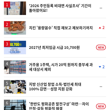
'2026 주민등록 비대면 사실조사' 기간이
순
돌아왔어요!
위
동
일
2
치킨 '용량꼼수' 직접 재보고 제보하기까지
단
계
상
승
2027년 최저임금 시급 10,700원
NEW
거주용 1주택, 시가 20억 원까지 종부세 과
2
세 대상서 제외
단
계
하
락
지방 신산업 창업 소득·법인세 최대
순
100% 감면…성장 지원 강화
위
동
일
'한반도 평화공존 발전구상' 마련…차이
NEW
인정·갈등 평화적 해결