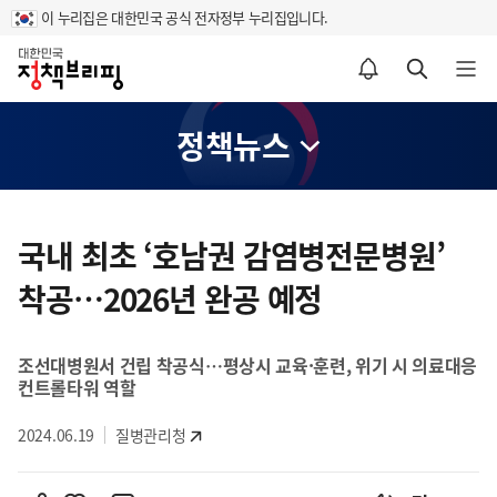
이 누리집은 대한민국 공식 전자정부 누리집입니다.
홈
알림설정 바로가기
검색 바로가기
메뉴 열기
정책뉴스
콘
텐
국내 최초 ‘호남권 감염병전문병원’
츠
착공…2026년 완공 예정
영
역
조선대병원서 건립 착공식…평상시 교육·훈련, 위기 시 의료대응
컨트롤타워 역할
2024.06.19
질병관리청