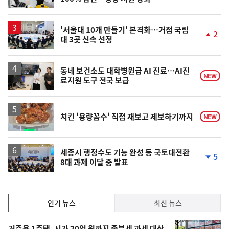
'서울대 10개 만들기' 본격화…거점 국립
2
대 3곳 신속 선정
단
계
상
승
동네 보건소도 대학병원급 AI 진료…AI진
NEW
료지원 도구 전국 보급
치킨 '용량꼼수' 직접 재보고 제보하기까지
NEW
세종시 행정수도 기능 완성 등 국토대전환
5
8대 과제 이달 중 발표
단
계
하
락
인
인기 뉴스
최신 뉴스
기,
인
기
거주용 1주택, 시가 20억 원까지 종부세 과세 대상