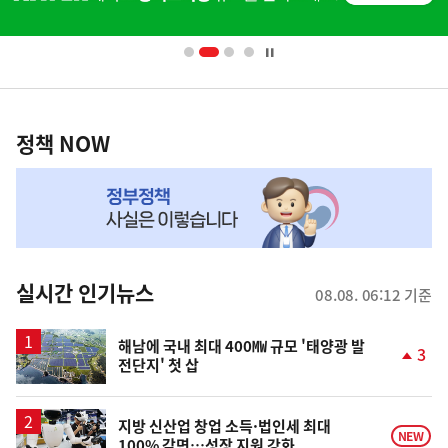
배
너
영
정
역
책
정책 NOW
NOW,
MY
맞
춤
뉴
실시간 인기뉴스
08.08. 06:12 기준
스
해남에 국내 최대 400㎿ 규모 '태양광 발
3
전단지' 첫 삽
단
계
상
승
지방 신산업 창업 소득·법인세 최대
NEW
100% 감면…성장 지원 강화