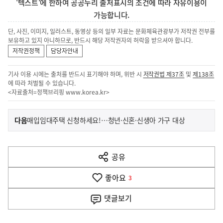
'텍스트'에 한하여 공공누리 출처표시의 조건에 따라 자유이용이
가능합니다.
단, 사진, 이미지, 일러스트, 동영상 등의 일부 자료는 문화체육관광부가 저작권 전부를
보유하고 있지 아니하므로, 반드시 해당 저작권자의 허락을 받으셔야 합니다.
저작권정책
담당자안내
기사 이용 시에는 출처를 반드시 표기해야 하며, 위반 시
저작권법 제37조
및
제138조
에 따라 처벌될 수 있습니다.
<자료출처=정책브리핑
www.korea.kr
>
이
기
다음
매입임대주택 신청하세요!…청년·신혼·신생아 가구 대상
사
전
다
공유
열
음
기
좋아요
기
3
사
댓글
보기