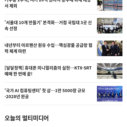
최
뉴
서 제외
신,
스
오
'서울대 10개 만들기' 본격화…거점 국립대 3곳 신
늘
속 선정
의
영
내년부터 아르헨산 원유 수입…핵심광물 공급망 협
상
력 체계 마련
,
오
[달달정책] 휴대폰 미니멀리즘의 실현…KTX·SRT
예매 한 번에 끝!
늘
의
'국가 AI 컴퓨팅센터' 첫 삽…1만 5000장 규모
사
·2028년 완공
진
오늘의 멀티미디어