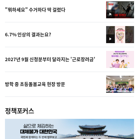
"뭐하세요" 수거하다 딱 걸렸다
영
상
6.7% 인상의 결과는요?
영
상
2027년 9월 신청분부터 달라지는 '근로장려금'
방학 중 초등돌봄교육 현장 방문
정책포커스