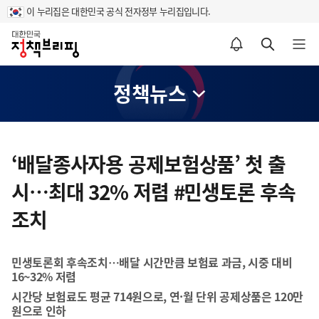
이 누리집은 대한민국 공식 전자정부 누리집입니다.
홈
알림설정 바로가기
검색 바로가기
메뉴 열기
정책뉴스
콘
텐
‘배달종사자용 공제보험상품’ 첫 출
츠
시…최대 32% 저렴 #민생토론 후속
영
역
조치
민생토론회 후속조치…배달 시간만큼 보험료 과금, 시중 대비
16~32% 저렴
시간당 보험료도 평균 714원으로, 연·월 단위 공제상품은 120만
원으로 인하