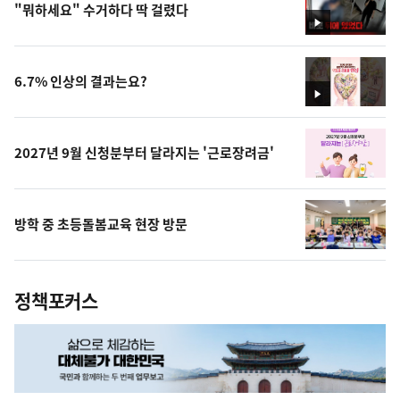
"뭐하세요" 수거하다 딱 걸렸다
영
상
6.7% 인상의 결과는요?
영
상
2027년 9월 신청분부터 달라지는 '근로장려금'
방학 중 초등돌봄교육 현장 방문
정책포커스