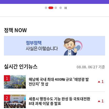
배
너
영
정
역
책
정책 NOW
NOW,
MY
맞
춤
뉴
실시간 인기뉴스
08.08. 06:27 기준
스
해남에 국내 최대 400㎿ 규모 '태양광 발
1
전단지' 첫 삽
단
계
상
승
세종시 행정수도 기능 완성 등 국토대전환
1
8대 과제 이달 중 발표
단