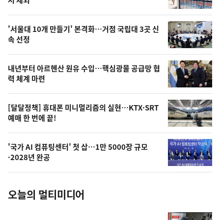
뉴
서 제외
신,
스
오
'서울대 10개 만들기' 본격화…거점 국립대 3곳 신
늘
속 선정
의
영
내년부터 아르헨산 원유 수입…핵심광물 공급망 협
상
력 체계 마련
,
오
[달달정책] 휴대폰 미니멀리즘의 실현…KTX·SRT
예매 한 번에 끝!
늘
의
'국가 AI 컴퓨팅센터' 첫 삽…1만 5000장 규모
사
·2028년 완공
진
오늘의 멀티미디어