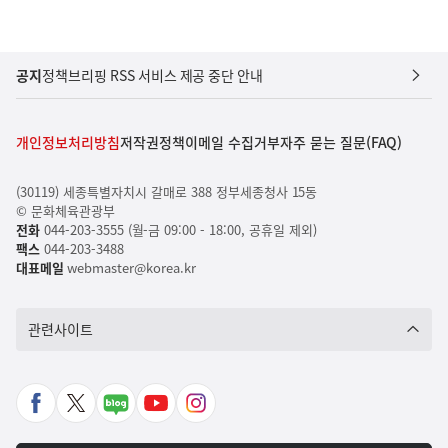
공지
정책브리핑 RSS 서비스 제공 중단 안내
개인정보처리방침
저작권정책
이메일 수집거부
자주 묻는 질문(FAQ)
(30119) 세종특별자치시 갈매로 388 정부세종청사 15동
© 문화체육관광부
전화
044-203-3555 (월-금 09:00 - 18:00, 공휴일 제외)
팩스
044-203-3488
대표메일
webmaster@korea.kr
관련사이트
페
X
네
유
인
이
바
이
튜
스