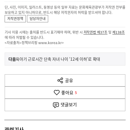
단, 사진, 이미지, 일러스트, 동영상 등의 일부 자료는 문화체육관광부가 저작권 전부를
보유하고 있지 아니하므로, 반드시 해당 저작권자의 허락을 받으셔야 합니다.
저작권정책
담당자안내
기사 이용 시에는 출처를 반드시 표기해야 하며, 위반 시
저작권법 제37조
및
제138조
에 따라 처벌될 수 있습니다.
<자료출처=정책브리핑
www.korea.kr
>
이
기
다음
육아기 근로시간 단축 자녀 나이 ‘12세 이하’로 확대
사
전
다
공유
열
음
기
좋아요
기
5
사
댓글
보기
관련기사