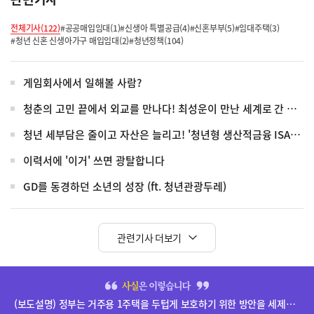
전체기사(122)
#공공매입임대(1)
#신생아 특별공급(4)
#신혼부부(5)
#임대주택(3)
#청년 신혼 신생아가구 매입임대(2)
#청년정책(104)
게임회사에서 일해볼 사람?
청춘의 고민 끝에서 외교를 만나다! 최성운이 만난 세계로 간 청년들
청년 세부담은 줄이고 자산은 늘리고! '청년형 생산적금융 ISA' 전격 신설
이력서에 '이거' 쓰면 광탈합니다
GD를 동경하던 소년의 성장 (ft. 청년관광두레)
관련기사 더보기
히
단
(보도설명) 정부는 거주용 1주택을 두텁게 보호하기 위한 방안을 세제개편안에 담았습니다.