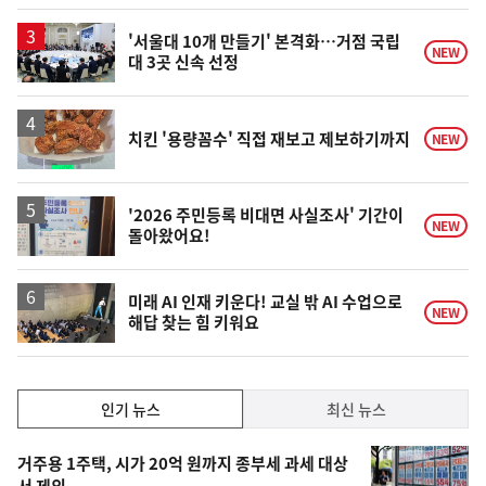
계
상
승
'서울대 10개 만들기' 본격화…거점 국립
NEW
대 3곳 신속 선정
치킨 '용량꼼수' 직접 재보고 제보하기까지
NEW
'2026 주민등록 비대면 사실조사' 기간이
NEW
돌아왔어요!
미래 AI 인재 키운다! 교실 밖 AI 수업으로
NEW
해답 찾는 힘 키워요
인
인기 뉴스
최신 뉴스
기,
인
기
최
거주용 1주택, 시가 20억 원까지 종부세 과세 대상