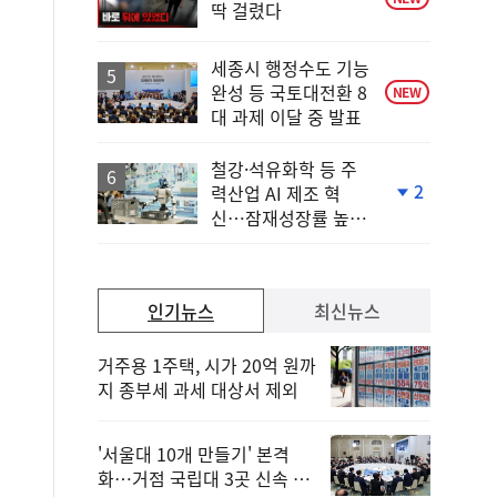
딱 걸렸다
세종시 행정수도 기능
완성 등 국토대전환 8
NEW
대 과제 이달 중 발표
철강·석유화학 등 주
2
력산업 AI 제조 혁
단
신…잠재성장률 높인
계
다
하
락
인기뉴스
최신뉴스
거주용 1주택, 시가 20억 원까
지 종부세 과세 대상서 제외
'서울대 10개 만들기' 본격
화…거점 국립대 3곳 신속 선