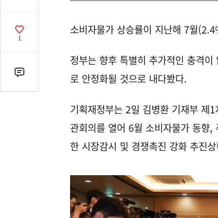
유
열
소비자물가 상승률이 지난해 7월(2.4
기
공
1
감
수
정부는 향후 특별히 추가적인 충격이 
댓
로 안정화될 것으로 내다봤다.
글
수
기획재정부는 2일 김병환 기재부 제
(클
릭
관회의를 열어 6월 소비자물가 동향, 
시
한 시장감시 및 경쟁촉진 강화 추진상
댓
글
로
이
동)