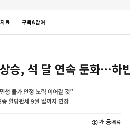
책자료
구독&참여
 상승, 석 달 연속 둔화…하
 민생 물가 안정 노력 이어갈 것”
8종 할당관세 9월 말까지 연장
시작
열기
목록