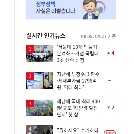
실시간 인기뉴스
08.08. 04:27 기준
'서울대 10개 만들기'
4
본격화…거점 국립대
단
3곳 신속 선정
계
상
승
지난해 부정수급 환수
순
·제재부가금 1796억
위
원 '역대 최대'
동
일
해남에 국내 최대 400
2
㎿ 규모 '태양광 발전
단
단지' 첫 삽
계
하
락
"뭐하세요" 수거하다
NEW