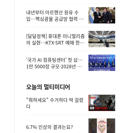
정
내년부터 아르헨산 원유 수
입…핵심광물 공급망 협력 체
계 마련
[달달정책] 휴대폰 미니멀리즘
의 실현…KTX·SRT 예매 한
번에 끝!
'국가 AI 컴퓨팅센터' 첫 삽…
1만 5000장 규모·2028년 완
공
오늘의 멀티미디어
"뭐하세요" 수거하다 딱 걸렸
다
6.7% 인상의 결과는요?