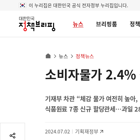
이 누리집은 대한민국 공식 전자정부 누리집입니다.
뉴스
브리핑룸
정
대
한
민
국
정
사
뉴스
정책뉴스
책
홈
브
이
으
소비자물가 2.4%
콘
리
트
로
핑
텐
이
츠
동
영
기재부 차관 “체감 물가 여전히 높아,
경
역
식품원료 7종 신규 할당관세…과일 2
로
2024.07.02
기획재정부
공