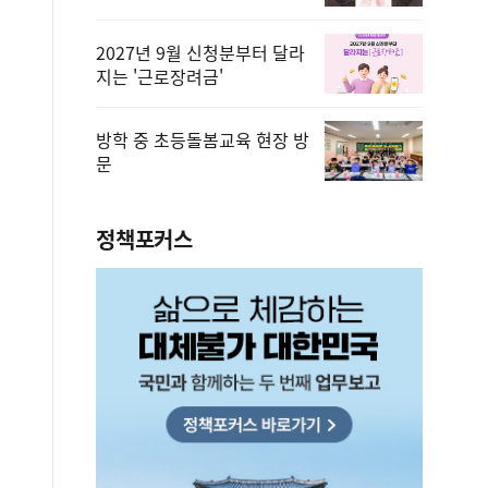
2027년 9월 신청분부터 달라
지는 '근로장려금'
방학 중 초등돌봄교육 현장 방
문
정책포커스