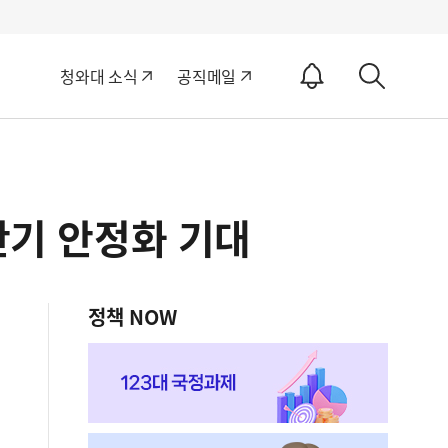
알
청와대 소식
공직메일
림
상
ON
세
검
색
반기 안정화 기대
정책 NOW